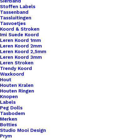
Sierband
Stoffen Labels
Tassenband
Tassluitingen
Tasvoetjes
Koord & Stroken
Imi Suede Koord
Leren Koord 1mm
Leren Koord 2mm
Leren Koord 2,5mm
Leren Koord 3mm
Leren Stroken
Trendy Koord
Waxkoord
Vegan leren label voor Lipbalm
Hout
Houten Kralen
Houten Ringen
€
1,50
Knopen
Labels
Peg Dolls
Tasbodem
Merken
Botties
Studio Mooi Design
Prym