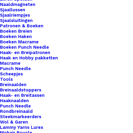
Naaldmagneten
Sjaallussen
Sjaalriempjes
Sjaalsluitingen
Patronen & Boeken
Boeken Breien
Boeken Haken
Boeken Macrame
Boeken Punch Needle
Haak- en Breipatronen
Haak en Hobby pakketten
Macrame
Punch Needle
Scheepjes
Tools
Breinaalden
Breinaaldstoppers
Haak- en Breitassen
Haaknaalden
Punch Needle
Rondbreinaald
Steekmarkeerders
Wol & Garen
Lammy Yarns Lurex
Mohair Boucle