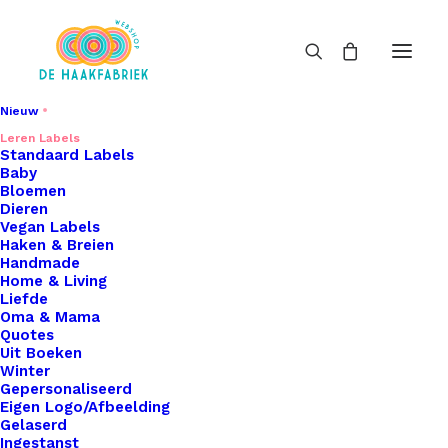
Nieuw
Leren Labels
Leren Labels
Standaard Labels
Baby
Home
Leren Labels
Bloemen
Dieren
Vegan Labels
Haken & Breien
Handmade
Home & Living
Liefde
Oma & Mama
Filters
Quotes
Uit Boeken
Winter
Gepersonaliseerd
Eigen Logo/Afbeelding
Gelaserd
Ingestanst