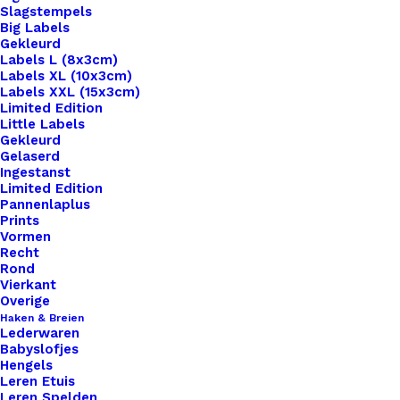
Slagstempels
Big Labels
Gekleurd
Labels L (8x3cm)
Labels XL (10x3cm)
Labels XXL (15x3cm)
Limited Edition
Little Labels
Gekleurd
Gelaserd
Ingestanst
Limited Edition
Pannenlaplus
Prints
Vormen
Recht
Rond
Vierkant
Big Label Aannaaien Dandelion Natuurlijk Haken Vegan leer
Overige
Haken & Breien
Lederwaren
€
3,50
Babyslofjes
Hengels
Leren Etuis
Leren Spelden