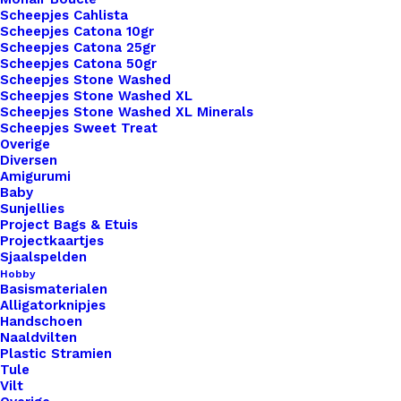
Big Label Aannaaien Dennentak Natuurlijk Haken Vegan Leer
Scheepjes Cahlista
Scheepjes Catona 10gr
Scheepjes Catona 25gr
€
3,50
Scheepjes Catona 50gr
Scheepjes Stone Washed
Scheepjes Stone Washed XL
Scheepjes Stone Washed XL Minerals
Scheepjes Sweet Treat
Overige
Diversen
Amigurumi
Baby
Sunjellies
Project Bags & Etuis
Projectkaartjes
Sjaalspelden
Hobby
Basismaterialen
Alligatorknipjes
Handschoen
Naaldvilten
Plastic Stramien
Tule
Vilt