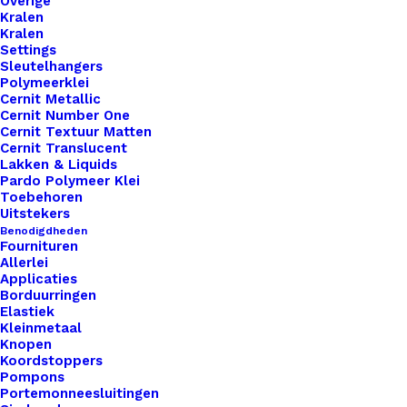
Overige
Kralen
Kralen
Settings
Sleutelhangers
Polymeerklei
Cernit Metallic
Vegan Leren Sokken Labels Handknitted
Cernit Number One
Cernit Textuur Matten
Cernit Translucent
€
3,50
Lakken & Liquids
Pardo Polymeer Klei
Toebehoren
Uitstekers
Benodigdheden
Fournituren
Allerlei
Applicaties
Borduurringen
Elastiek
Kleinmetaal
Knopen
Koordstoppers
Pompons
Portemonneesluitingen