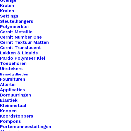
Overige
Kralen
Kralen
Settings
Sleutelhangers
Polymeerklei
Cernit Metallic
Cernit Number One
Cernit Textuur Matten
Cernit Translucent
Lakken & Liquids
Pardo Polymeer Klei
Toebehoren
Uitstekers
Benodigdheden
Fournituren
Allerlei
Applicaties
Borduurringen
Elastiek
Kleinmetaal
Knopen
Koordstoppers
Pompons
Portemonneesluitingen