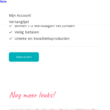
Sale
Artikelnummer
leren_label_met_alfabet_letters
Categorie
Standaard Labels
,
Bloemen
Mijn Account
Verlanglijst
Binnen 1-3 werkdagen verzonden
Veilig betalen
Unieke en kwaliteitsproducten
Overzicht
Nog meer leuks!