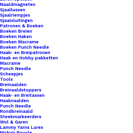
Naaldmagneten
werk, maar ook een persoonlijk tintje dat jouw
Sjaallussen
ambachtelijke meesterwerken onderscheidt van
Sjaalriempjes
de rest. Voor de bewuste haak- en breisters onder
Sjaalsluitingen
Patronen & Boeken
ons bieden we ook een assortiment vegan leren
Boeken Breien
labels aan die volledig diervriendelijk zijn.
Boeken Haken
Boeken Macrame
Gemaakt van hoogwaardig synthetisch materiaal,
Boeken Punch Needle
zijn deze labels een milieuvriendelijk alternatief
Haak- en Breipatronen
Haak en Hobby pakketten
voor traditioneel leer, zonder concessies te doen
Macrame
aan stijl of kwaliteit.
Punch Needle
Scheepjes
Tools
Als je kiest voor een vegan label met drukknoop,
Breinaalden
leveren wij in plaats daarvan een vegan label met
Breinaaldstoppers
schroefbevestiging. Dit komt doordat het vegan
Haak- en Breitassen
Haaknaalden
leer te dun is om stevig van een drukknoop te
Punch Needle
voorzien.
Rondbreinaald
Steekmarkeerders
Wol & Garen
Met de schroefbevestiging garanderen we een
Lammy Yarns Lurex
duurzame en stevige montage, zonder dat het
Mohair Boucle