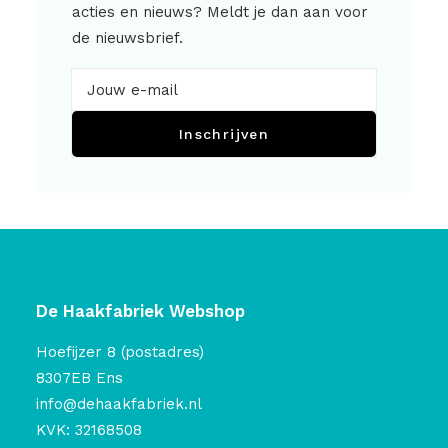
acties en nieuws? Meldt je dan aan voor
de nieuwsbrief.
Inschrijven
De Haakfabriek Webshop
Hoefijzer 8 (postadres)
8307EB Ens
info@dehaakfabriek.nl
KVK: 32168508