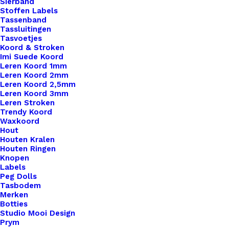
Sierband
Stoffen Labels
Tassenband
Tassluitingen
Tasvoetjes
Koord & Stroken
Imi Suede Koord
1x
Leren Label met Alfabet letters
€ 1,00
Leren Koord 1mm
Leren Koord 2mm
Leren Koord 2,5mm
Subtotaal
€ 1,00
Leren Koord 3mm
Leren Stroken
Trendy Koord
Waxkoord
Hout
Leren
Houten Kralen
Label
Houten Ringen
Knopen
met
Labels
Alfabet
Toevoegen aan winkelwagen
Peg Dolls
letters
Tasbodem
Merken
aantal
Toevoegen aan verlanglijst
Botties
Studio Mooi Design
Prym