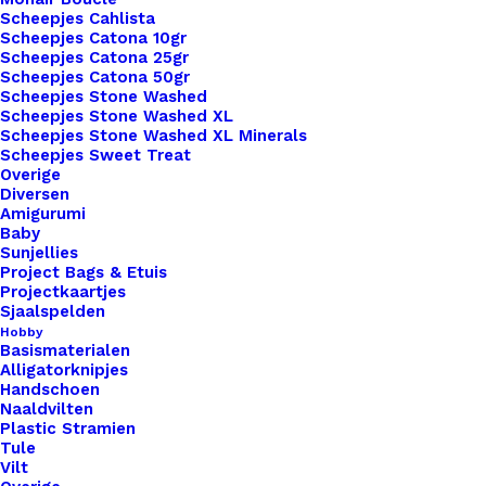
Scheepjes Cahlista
materiaal beschadigd raakt. Heb je hier vragen
Scheepjes Catona 10gr
over? Neem gerust contact met ons op
Scheepjes Catona 25gr
Scheepjes Catona 50gr
Scheepjes Stone Washed
Kleur
*
Scheepjes Stone Washed XL
Scheepjes Stone Washed XL Minerals
Scheepjes Sweet Treat
Overige
Diversen
Amigurumi
Vorm
*
Baby
Sunjellies
Project Bags & Etuis
Projectkaartjes
Sjaalspelden
Hobby
Basismaterialen
Alligatorknipjes
Handschoen
Naaldvilten
Plastic Stramien
Welke letter wil je graag op je label?
*
Tule
Vilt