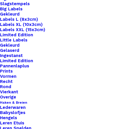
Slagstempels
Big Labels
Gekleurd
Labels L (8x3cm)
Labels XL (10x3cm)
Labels XXL (15x3cm)
Home
Leren Labels
Standaard Labels
Limited Edition
Leren Label met Alfabet letters
Little Labels
Gekleurd
Gelaserd
Leren Label met
Ingestanst
Limited Edition
Alfabet letters
Pannenlaplus
Prints
Vormen
€
1,00
Recht
Rond
Vierkant
Wil je je handgemaakte haak- en breiwerken naar
Overige
Haken & Breien
een hoger niveau tillen? Overweeg dan onze
Lederwaren
prachtige leren labels, de perfecte finishing touch
Babyslofjes
Hengels
voor al je creaties. Met onze labels voeg je niet
Leren Etuis
alleen een professionele uitstraling toe aan je
Leren Spelden