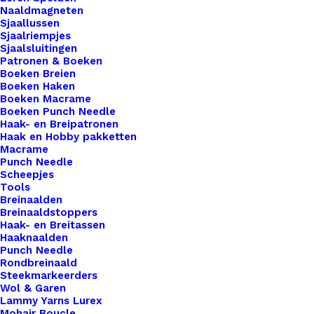
Naaldmagneten
Sjaallussen
Sjaalriempjes
Sjaalsluitingen
Patronen & Boeken
Boeken Breien
Boeken Haken
Boeken Macrame
Boeken Punch Needle
Haak- en Breipatronen
Haak en Hobby pakketten
Macrame
Punch Needle
Scheepjes
Tools
Breinaalden
Breinaaldstoppers
Haak- en Breitassen
Haaknaalden
Punch Needle
Rondbreinaald
Steekmarkeerders
Wol & Garen
Lammy Yarns Lurex
Mohair Boucle