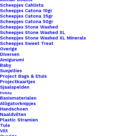
Scheepjes Cahlista
Tassenband 30mm Ecru Katoen
Scheepjes Catona 10gr
Scheepjes Catona 25gr
Scheepjes Catona 50gr
€
1,50
Scheepjes Stone Washed
Scheepjes Stone Washed XL
Scheepjes Stone Washed XL Minerals
Scheepjes Sweet Treat
Overige
Diversen
Amigurumi
Baby
Sunjellies
Project Bags & Etuis
Projectkaartjes
Sjaalspelden
Hobby
Basismaterialen
Alligatorknipjes
Handschoen
Naaldvilten
Plastic Stramien
Tule
Vilt