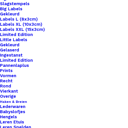
Slagstempels
Big Labels
Gekleurd
Labels L (8x3cm)
Labels XL (10x3cm)
Labels XXL (15x3cm)
Limited Edition
Little Labels
Gekleurd
Gelaserd
Ingestanst
Limited Edition
Pannenlaplus
Prints
Vormen
Recht
Rond
Vierkant
Overige
Tassenband 30mm Zwart Katoen
Haken & Breien
Lederwaren
Babyslofjes
Hengels
€
1,50
Leren Etuis
Leren Spelden