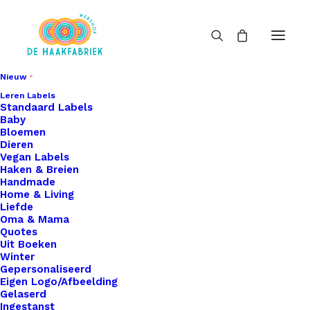
Nieuw
Leren Labels
Tassenband
Standaard Labels
Baby
Home
Benodigdheden
Fournituren
Bloemen
Dieren
Tassenband
Vegan Labels
Haken & Breien
Handmade
Home & Living
Liefde
Oma & Mama
Quotes
Uit Boeken
Filters
Winter
Gepersonaliseerd
Eigen Logo/Afbeelding
Gelaserd
Ingestanst