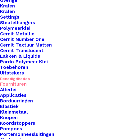
Overige
Kralen
Kralen
Settings
Sleutelhangers
Polymeerklei
Cernit Metallic
Cernit Number One
Cernit Textuur Matten
Tassenband 30mm Kobalt
Cernit Translucent
Lakken & Liquids
Pardo Polymeer Klei
€
1,50
Toebehoren
Uitstekers
Benodigdheden
Fournituren
Allerlei
Applicaties
Borduurringen
Elastiek
Kleinmetaal
Knopen
Koordstoppers
Pompons
Portemonneesluitingen