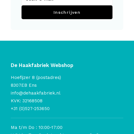
Inschrijven
De Haakfabriek Webshop
Hoefijzer 8 (postadres)
8307EB Ens
info@dehaakfabriek.nl
KVK: 32168508
+31 (0)527-253650
Ma t/m Do : 10:00-17:00