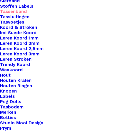
Sierband
Stoffen Labels
Tassenband
Tassluitingen
Tasvoetjes
Koord & Stroken
Imi Suede Koord
Leren Koord 1mm
Leren Koord 2mm
Leren Koord 2,5mm
Leren Koord 3mm
Leren Stroken
Trendy Koord
Waxkoord
Hout
Tassenband 30mm Wit
Houten Kralen
Houten Ringen
Knopen
€
1,50
Labels
Peg Dolls
Tasbodem
Merken
Botties
Studio Mooi Design
Prym