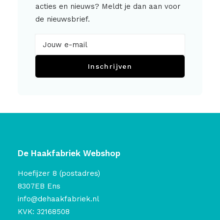
acties en nieuws? Meldt je dan aan voor
de nieuwsbrief.
Inschrijven
De Haakfabriek Webshop
Hoefijzer 8 (postadres)
8307EB Ens
info@dehaakfabriek.nl
KVK: 32168508