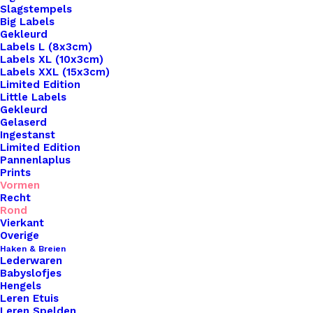
Slagstempels
Big Labels
Gekleurd
Labels L (8x3cm)
Labels XL (10x3cm)
Labels XXL (15x3cm)
Limited Edition
Little Labels
Gekleurd
Gelaserd
Ingestanst
Limited Edition
Pannenlaplus
Prints
Home
Leren Labels
Ronde Leren Label 3,5cm Stier
Vormen
Recht
Ronde Leren Label
Rond
Vierkant
3,5cm Stier
Overige
Haken & Breien
Lederwaren
€
2,50
Babyslofjes
Hengels
Leren Etuis
Leren Spelden
Breng een vleugje persoonlijkheid en