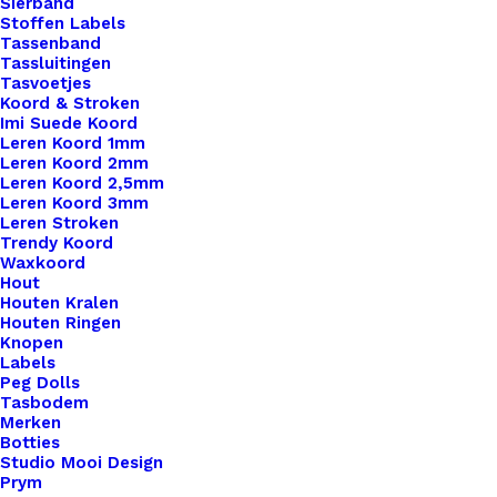
Sierband
Stoffen Labels
Tassenband
Tassluitingen
Tasvoetjes
Koord & Stroken
Imi Suede Koord
Leren Koord 1mm
Leren Koord 2mm
Leren Koord 2,5mm
Leren Koord 3mm
Leren Stroken
Trendy Koord
Waxkoord
Hout
Houten Kralen
Houten Ringen
Knopen
Labels
Peg Dolls
Tasbodem
Merken
Leren Label Keep Me Warm Zwart Rose Letter
Botties
Studio Mooi Design
Prym