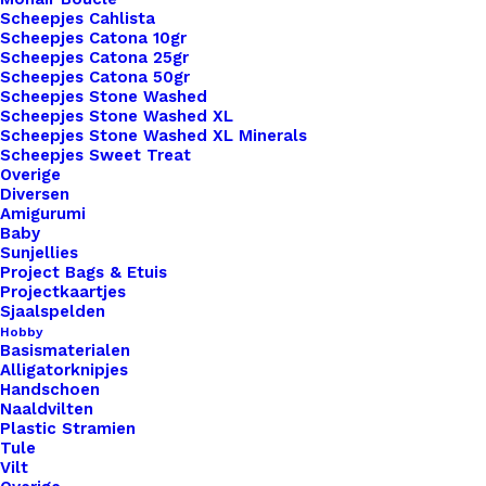
Scheepjes Cahlista
Scheepjes Catona 10gr
Scheepjes Catona 25gr
Scheepjes Catona 50gr
Scheepjes Stone Washed
Scheepjes Stone Washed XL
1x
Ronde Leren Label 3,5cm Stier
€ 2,50
Scheepjes Stone Washed XL Minerals
Scheepjes Sweet Treat
Overige
Diversen
Subtotaal
€ 2,50
Amigurumi
Baby
Sunjellies
Project Bags & Etuis
Ronde
Projectkaartjes
Leren
Sjaalspelden
Hobby
Label
Basismaterialen
3,5cm
Alligatorknipjes
Toevoegen aan winkelwagen
Handschoen
Stier
Naaldvilten
aantal
Plastic Stramien
Toevoegen aan verlanglijst
Tule
Vilt