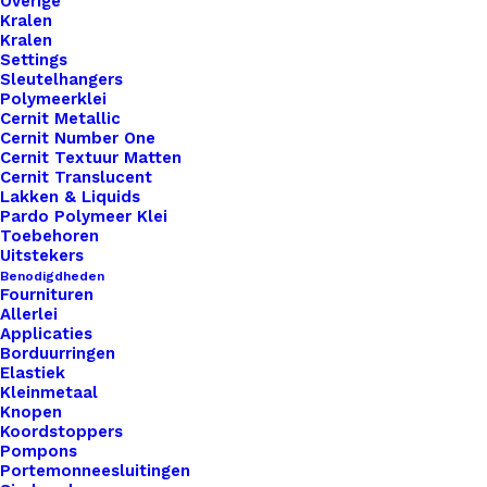
Overige
Artikelnummer
46670919_ronde_leren_label_35cm_s
Kralen
Kralen
Categorie
Leren Labels
,
Vormen
,
Rond
Settings
Sleutelhangers
Polymeerklei
Binnen 1-3 werkdagen verzonden
Cernit Metallic
Cernit Number One
Veilig betalen
Cernit Textuur Matten
Unieke en kwaliteitsproducten
Cernit Translucent
Lakken & Liquids
Pardo Polymeer Klei
Toebehoren
Uitstekers
Overzicht
Benodigdheden
Fournituren
Allerlei
Applicaties
Borduurringen
Elastiek
Kleinmetaal
Nog meer leuks!
Knopen
Koordstoppers
Pompons
Portemonneesluitingen