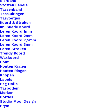
Sierband
Stoffen Labels
Tassenband
Tassluitingen
Tasvoetjes
Koord & Stroken
Imi Suede Koord
Leren Koord 1mm
Leren Koord 2mm
Leren Koord 2,5mm
Leren Koord 3mm
Leren Stroken
Trendy Koord
Waxkoord
Hout
Houten Kralen
Houten Ringen
Knopen
Labels
Peg Dolls
Tasbodem
Recht Leren Label Met Hartje Zwart
Merken
Botties
Studio Mooi Design
€
2,00
Prym