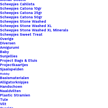
Scheepjes Cahlista
Scheepjes Catona 10gr
Scheepjes Catona 25gr
Scheepjes Catona 50gr
Scheepjes Stone Washed
1x
Leren Label You Are One In A Million
€ 1,00
Scheepjes Stone Washed XL
Scheepjes Stone Washed XL Minerals
Scheepjes Sweet Treat
Subtotaal
€ 1,00
Overige
Diversen
Amigurumi
Baby
Sunjellies
Leren
Project Bags & Etuis
Label
Projectkaartjes
You
Sjaalspelden
Hobby
Are
Toevoegen aan winkelwagen
Basismaterialen
One
Alligatorknipjes
Handschoen
In
Toevoegen aan verlanglijst
Naaldvilten
A
Plastic Stramien
Tule
Million
Vilt
Artikelnummer
60122470_leren_label_you_are_one_in
aantal