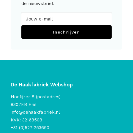
de nieuwsbrief.
Inschrijven
De Haakfabriek Webshop
Hoefijzer 8 (postadres)
8307EB Ens
info@dehaakfabriek.nl
KVK: 32168508
+31 (0)527-253650