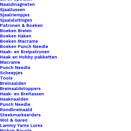
Naaldmagneten
werk, maar ook een persoonlijk tintje dat jouw
Sjaallussen
ambachtelijke meesterwerken onderscheidt van
Sjaalriempjes
de rest. Voor de bewuste haak- en breisters onder
Sjaalsluitingen
Patronen & Boeken
ons bieden we ook een assortiment vegan leren
Boeken Breien
labels aan die volledig diervriendelijk zijn.
Boeken Haken
Boeken Macrame
Gemaakt van hoogwaardig synthetisch materiaal,
Boeken Punch Needle
zijn deze labels een milieuvriendelijk alternatief
Haak- en Breipatronen
Haak en Hobby pakketten
voor traditioneel leer, zonder concessies te doen
Macrame
aan stijl of kwaliteit.
Punch Needle
Scheepjes
Tools
Kleur
*
Breinaalden
Breinaaldstoppers
Haak- en Breitassen
Haaknaalden
Punch Needle
Rondbreinaald
Vorm
*
Steekmarkeerders
Wol & Garen
Lammy Yarns Lurex
Mohair Boucle