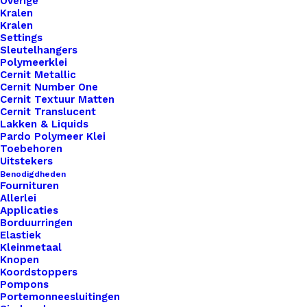
Overige
Categorie
Leren Labels
,
Standaard Labels
,
Quo
Kralen
Kralen
Settings
Sleutelhangers
Binnen 1-3 werkdagen verzonden
Polymeerklei
Veilig betalen
Cernit Metallic
Cernit Number One
Unieke en kwaliteitsproducten
Cernit Textuur Matten
Cernit Translucent
Lakken & Liquids
Pardo Polymeer Klei
Overzicht
Toebehoren
Uitstekers
Benodigdheden
Fournituren
Allerlei
Applicaties
Borduurringen
Elastiek
Nog meer leuks!
Kleinmetaal
Knopen
Koordstoppers
Pompons
Portemonneesluitingen