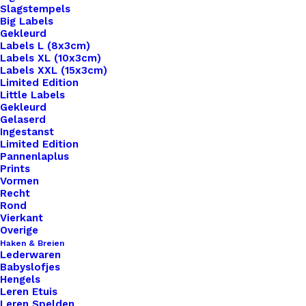
Slagstempels
Big Labels
Gekleurd
Labels L (8x3cm)
Labels XL (10x3cm)
Labels XXL (15x3cm)
Home
Leren Labels
Limited Edition
Leren Label You Are One In A Million
Little Labels
Gekleurd
Gelaserd
Leren Label You Are
Ingestanst
Limited Edition
One In A Million
Pannenlaplus
Prints
Vormen
€
1,00
Recht
Rond
Vierkant
Wil je je handgemaakte haak- en breiwerken naar
Overige
Haken & Breien
een hoger niveau tillen? Overweeg dan onze
Lederwaren
prachtige leren labels, de perfecte finishing touch
Babyslofjes
Hengels
voor al je creaties. Met onze labels voeg je niet
Leren Etuis
alleen een professionele uitstraling toe aan je
Leren Spelden