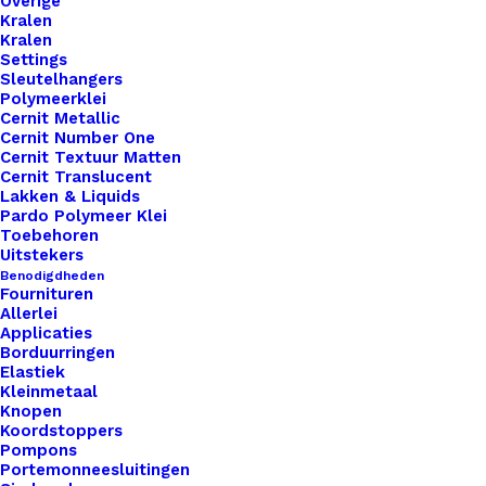
Overige
Kralen
Kralen
Settings
Sleutelhangers
Polymeerklei
Cernit Metallic
Metaal Veterklem 3mm Goud (Nikkelvrij)
Cernit Number One
Cernit Textuur Matten
Cernit Translucent
€
0,15
Lakken & Liquids
Pardo Polymeer Klei
Toebehoren
Uitstekers
Benodigdheden
Fournituren
Allerlei
Applicaties
Borduurringen
Elastiek
Kleinmetaal
Knopen
Koordstoppers
Pompons
Portemonneesluitingen