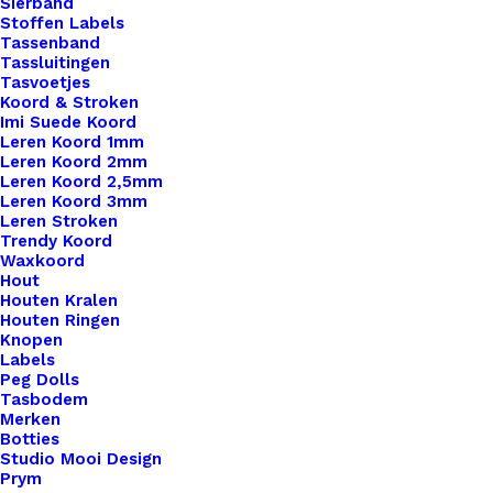
Sierband
Stoffen Labels
Tassenband
Tassluitingen
Tasvoetjes
Koord & Stroken
Imi Suede Koord
Leren Koord 1mm
Leren Koord 2mm
Leren Koord 2,5mm
Leren Koord 3mm
Leren Stroken
Trendy Koord
Waxkoord
Metaal Veterklem 3mm Zilver (Nikkelvrij)
Hout
Houten Kralen
Houten Ringen
€
0,15
Knopen
Labels
Peg Dolls
Tasbodem
Merken
Botties
Studio Mooi Design
Prym