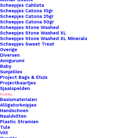
Ringetjes Dubbel 12mm Zilver
Scheepjes Cahlista
Scheepjes Catona 10gr
Scheepjes Catona 25gr
€
0,10
Scheepjes Catona 50gr
Scheepjes Stone Washed
Scheepjes Stone Washed XL
Scheepjes Stone Washed XL Minerals
Scheepjes Sweet Treat
Overige
Diversen
Amigurumi
Baby
Sunjellies
Project Bags & Etuis
Projectkaartjes
Sjaalspelden
Hobby
Basismaterialen
Alligatorknipjes
Handschoen
Naaldvilten
Plastic Stramien
Tule
Vilt