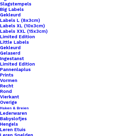
Slagstempels
Big Labels
Gekleurd
Labels L (8x3cm)
Labels XL (10x3cm)
Labels XXL (15x3cm)
Limited Edition
Little Labels
Gekleurd
Gelaserd
Ingestanst
Limited Edition
Pannenlaplus
Prints
Vormen
Recht
Rond
Vierkant
Ringetjes Dubbel 12mm Goud
Overige
Haken & Breien
Lederwaren
€
0,10
Babyslofjes
Hengels
Leren Etuis
Leren Spelden