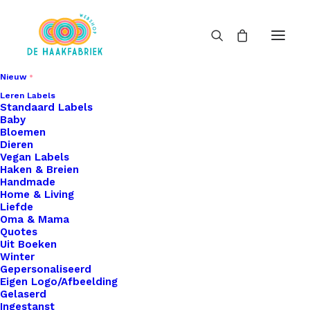
Nieuw
Leren Labels
Hobby
Standaard Labels
Baby
Home
Hobby
Bloemen
Dieren
Vegan Labels
Haken & Breien
Handmade
Home & Living
Liefde
Oma & Mama
Filters
Quotes
Uit Boeken
Winter
Gepersonaliseerd
Eigen Logo/Afbeelding
Gelaserd
Ingestanst