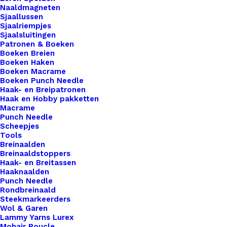
Naaldmagneten
Sjaallussen
Sjaalriempjes
Sjaalsluitingen
Patronen & Boeken
Boeken Breien
Boeken Haken
Boeken Macrame
Boeken Punch Needle
Haak- en Breipatronen
Haak en Hobby pakketten
Macrame
Punch Needle
Scheepjes
Tools
Breinaalden
Breinaaldstoppers
Haak- en Breitassen
Haaknaalden
Punch Needle
Rondbreinaald
Steekmarkeerders
Wol & Garen
Lammy Yarns Lurex
Mohair Boucle