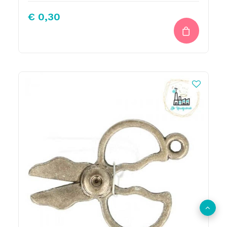
€
0,30