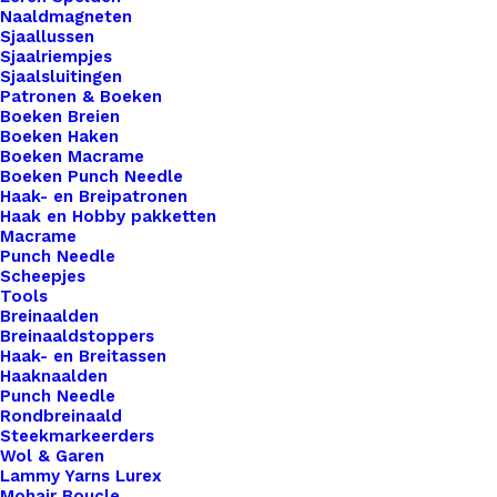
Zilver
Naaldmagneten
White
Toevoegen aan winkelwagen
Sjaallussen
Sjaalriempjes
8x8mm
Sjaalsluitingen
aantal
Toevoegen aan verlanglijst
Patronen & Boeken
Boeken Breien
Boeken Haken
Boeken Macrame
Artikelnummer
55941552_bedels_vlinder_zilver_whi
Boeken Punch Needle
Haak- en Breipatronen
Categorie
Hobby
,
Kralen
Haak en Hobby pakketten
Macrame
Punch Needle
Binnen 1-3 werkdagen verzonden
Scheepjes
Tools
Veilig betalen
Breinaalden
Unieke en kwaliteitsproducten
Breinaaldstoppers
Haak- en Breitassen
Haaknaalden
Punch Needle
Overzicht
Rondbreinaald
Steekmarkeerders
Wol & Garen
Lammy Yarns Lurex
Mohair Boucle