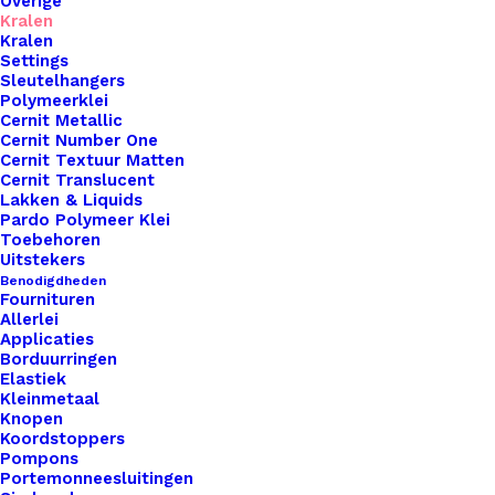
Overige
Kralen
Kralen
Settings
Sleutelhangers
Metalen Label Angel 11mm Goudkleurig
Polymeerklei
Cernit Metallic
Cernit Number One
€
1,10
Cernit Textuur Matten
Cernit Translucent
Lakken & Liquids
Pardo Polymeer Klei
Toebehoren
Uitstekers
Benodigdheden
Fournituren
Allerlei
Applicaties
Borduurringen
Elastiek
Kleinmetaal
Knopen
Koordstoppers
Pompons
Portemonneesluitingen