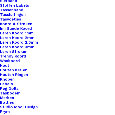
Sierband
Stoffen Labels
Tassenband
Tassluitingen
Tasvoetjes
Koord & Stroken
Imi Suede Koord
Leren Koord 1mm
Leren Koord 2mm
Leren Koord 2,5mm
Leren Koord 3mm
Leren Stroken
Pardo Sieraden Klei 302 Alabaster
Trendy Koord
Waxkoord
Hout
€
2,45
Houten Kralen
Houten Ringen
Knopen
Labels
Peg Dolls
Tasbodem
Merken
Botties
Studio Mooi Design
Prym