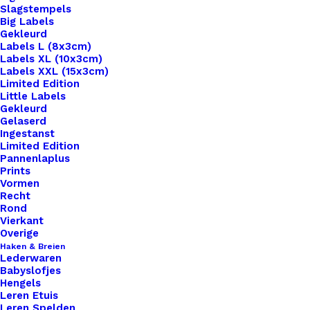
Slagstempels
Big Labels
Gekleurd
Labels L (8x3cm)
Labels XL (10x3cm)
Labels XXL (15x3cm)
Home
Hobby
Bedels Vlinder Zilver White 8x8mm
Limited Edition
Little Labels
Bedels Vlinder Zilver
Gekleurd
Gelaserd
Ingestanst
White 8x8mm
Limited Edition
Pannenlaplus
Prints
€
0,30
Vormen
Recht
Rond
Prijs is per stuk.
Vierkant
Overige
10 op voorraad
Haken & Breien
Lederwaren
Babyslofjes
Bedels
Hengels
Vlinder
Leren Etuis
Leren Spelden