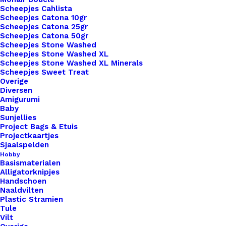
Scheepjes Cahlista
Scheepjes Catona 10gr
Scheepjes Catona 25gr
Nog meer leuks!
Scheepjes Catona 50gr
Scheepjes Stone Washed
Scheepjes Stone Washed XL
Scheepjes Stone Washed XL Minerals
Scheepjes Sweet Treat
Overige
Diversen
Amigurumi
Baby
Sunjellies
Project Bags & Etuis
Projectkaartjes
Sjaalspelden
Hobby
Basismaterialen
Alligatorknipjes
Handschoen
Naaldvilten
Plastic Stramien
Tule
Vilt