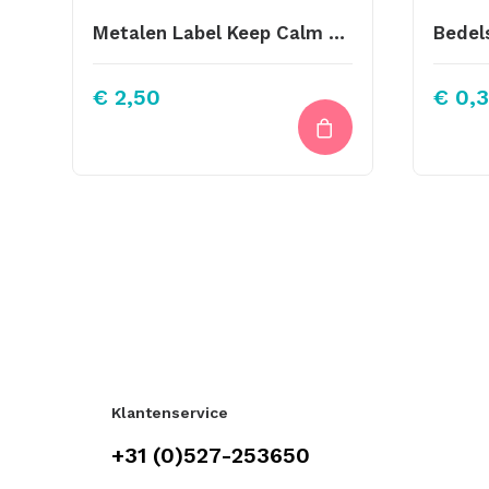
Metalen Label Keep Calm And Ster Goudkleurig 29x20mm
€
2,50
€
0,3
Klantenservice
+31 (0)527-253650