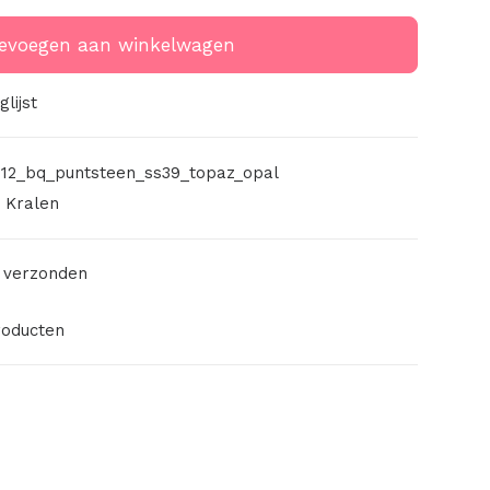
evoegen aan winkelwagen
lijst
12_bq_puntsteen_ss39_topaz_opal
,
Kralen
 verzonden
roducten