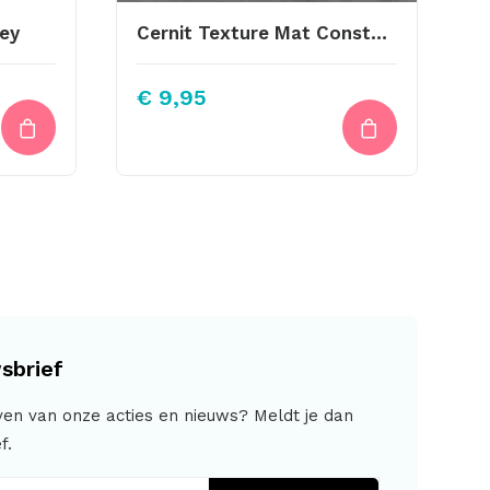
rey
Cernit Texture Mat Constellatrion
jke
dige
€
9,95
s
0,00.
sbrief
jven van onze acties en nieuws? Meldt je dan
f.