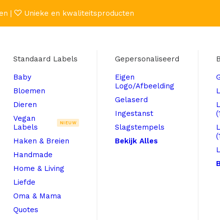
en |
Unieke en kwaliteitsproducten
Standaard Labels
Gepersonaliseerd
B
Baby
Eigen
Logo/Afbeelding
Bloemen
L
Gelaserd
Dieren
Ingestanst
(
Vegan
NIEUW
Labels
Slagstempels
(
Haken & Breien
Bekijk Alles
L
Handmade
B
Home & Living
Liefde
Oma & Mama
Quotes