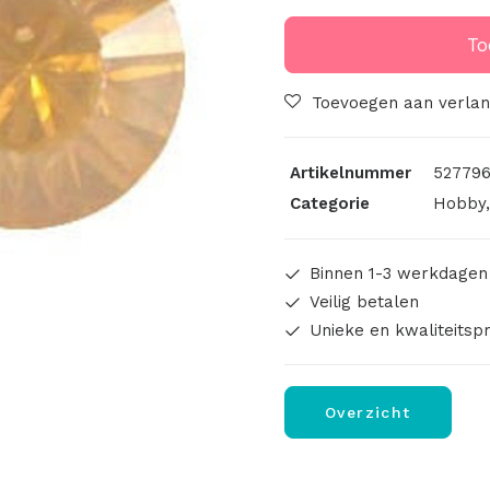
Ss39
Topaz
To
Opal
aantal
Toevoegen aan verlang
Artikelnummer
527796
Categorie
Hobby
Binnen 1-3 werkdagen
Veilig betalen
Unieke en kwaliteitsp
Overzicht