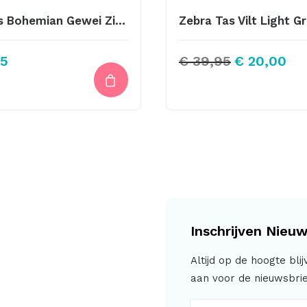
Bedels Bohemian Gewei Zilver 17X10mm
Zebra Tas Vilt Light G
Oorspronkeli
Hui
5
€
39,95
€
20,00
prijs
prij
was:
is:
€ 39,95.
€ 2
Inschrijven Nieuw
Altijd op de hoogte bli
aan voor de nieuwsbrie