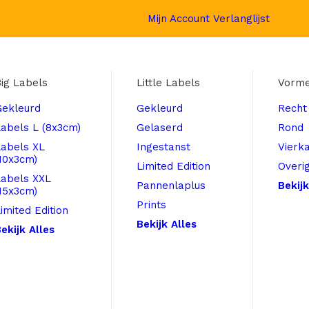
Mijn Account
Verlanglijst
ig Labels
Little Labels
Vorm
Gekleurd
Gekleurd
Recht
abels L (8x3cm)
Gelaserd
Rond
Labels XL
Ingestanst
Vierk
10x3cm)
Limited Edition
Overi
Labels XXL
Pannenlaplus
Bekijk
15x3cm)
Prints
imited Edition
Bekijk Alles
ekijk Alles