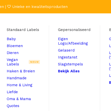
en |
Unieke en kwaliteitsproducten
Standaard Labels
Gepersonaliseerd
B
Baby
Eigen
Logo/Afbeelding
Bloemen
L
Gelaserd
Dieren
Ingestanst
(
Vegan
NIEUW
Labels
Slagstempels
(
Haken & Breien
Bekijk Alles
L
Handmade
B
Home & Living
Liefde
Oma & Mama
Quotes