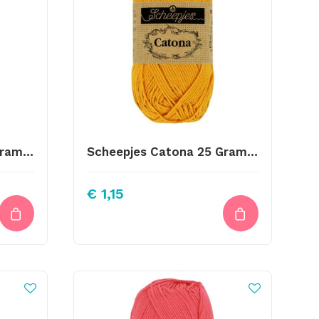
Scheepjes Catona 25 Gram Kleur 179
Scheepjes Catona 25 Gram Kleur 249
€
1,15