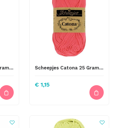
Scheepjes Catona 25 Gram Kleur 255
Scheepjes Catona 25 Gram Kleur 256
€
1,15