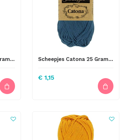
Scheepjes Catona 25 Gram Kleur 157
Scheepjes Catona 25 Gram Kleur 164
€
1,15