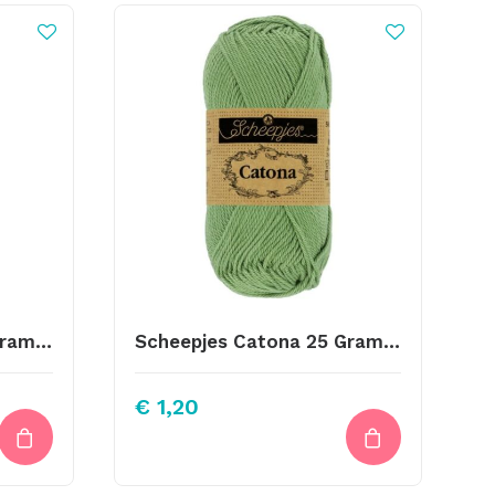
Scheepjes Catona 25 Gram Kleur 173
Scheepjes Catona 25 Gram Kleur 212
€
1,20