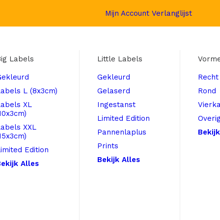
Mijn Account
Verlanglijst
ig Labels
Little Labels
Vorm
Gekleurd
Gekleurd
Recht
abels L (8x3cm)
Gelaserd
Rond
Labels XL
Ingestanst
Vierk
10x3cm)
Limited Edition
Overi
Labels XXL
Pannenlaplus
Bekijk
15x3cm)
Prints
imited Edition
Bekijk Alles
ekijk Alles