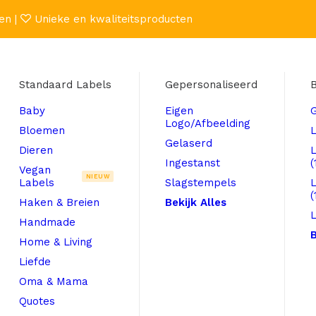
en |
Unieke en kwaliteitsproducten
Standaard Labels
Gepersonaliseerd
B
Baby
Eigen
Logo/Afbeelding
Bloemen
L
Gelaserd
Dieren
Ingestanst
(
Vegan
NIEUW
Labels
Slagstempels
(
Haken & Breien
Bekijk Alles
L
Handmade
B
Home & Living
Liefde
Oma & Mama
Quotes