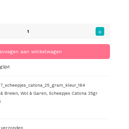
evoegen aan winkelwagen
lijst
17_scheepjes_catona_25_gram_kleur_164
& Breien
,
Wol & Garen
,
Scheepjes Catona 25gr
5
 verzonden