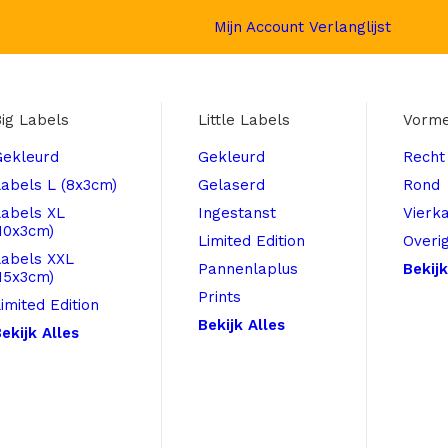
Mijn Account
Verlanglijst
ig Labels
Little Labels
Vorm
Gekleurd
Gekleurd
Recht
abels L (8x3cm)
Gelaserd
Rond
Labels XL
Ingestanst
Vierk
10x3cm)
Limited Edition
Overi
Labels XXL
Pannenlaplus
Bekijk
15x3cm)
Prints
imited Edition
Bekijk Alles
ekijk Alles