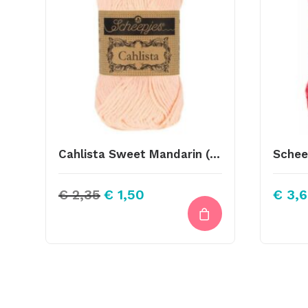
Cahlista Sweet Mandarin (523)
Oorspronkelijke
Huidige
€
2,35
€
1,50
€
3,6
prijs
prijs
was:
is:
€ 2,35.
€ 1,50.