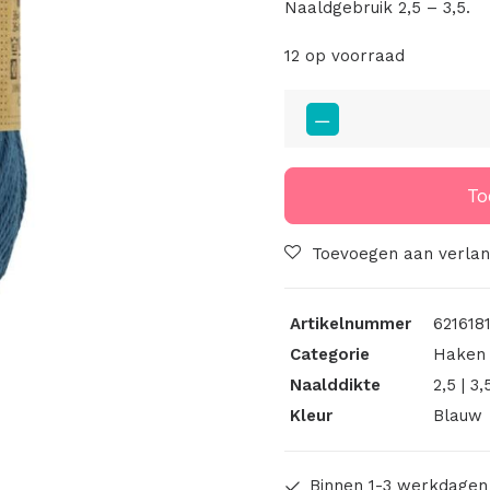
Naaldgebruik 2,5 – 3,5.
12 op voorraad
Scheepjes
Catona
25
Gram
To
Kleur
164
Toevoegen aan verlang
aantal
Artikelnummer
621618
Categorie
Haken 
Naalddikte
2,5 | 3,
Kleur
Blauw
Binnen 1-3 werkdagen