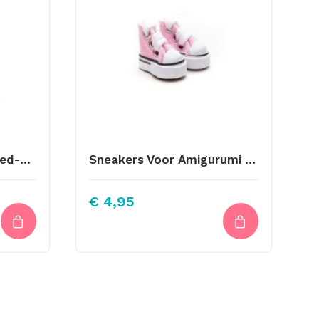
Scheepjes-Stonewashed-829 Obsidian
Sneakers Voor Amigurumi Poppetjes Roze
€
4,95