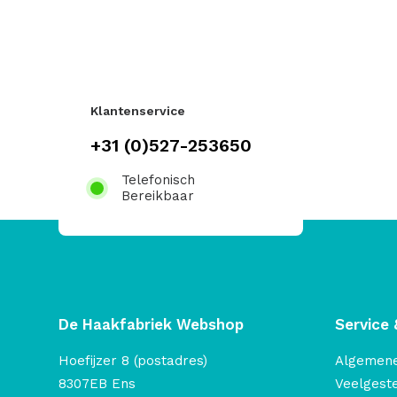
Klantenservice
+31 (0)527-253650
Telefonisch
Bereikbaar
De Haakfabriek Webshop
Service 
Hoefijzer 8 (postadres)
Algemen
8307EB Ens
Veelgest