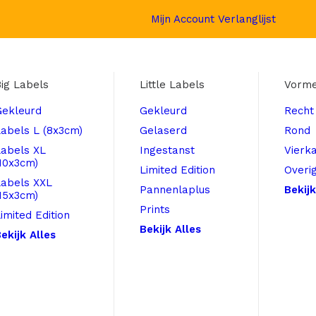
Mijn Account
Verlanglijst
ig Labels
Little Labels
Vorm
Gekleurd
Gekleurd
Recht
abels L (8x3cm)
Gelaserd
Rond
Labels XL
Ingestanst
Vierk
10x3cm)
Limited Edition
Overi
Labels XXL
Pannenlaplus
Bekijk
15x3cm)
Prints
imited Edition
Bekijk Alles
ekijk Alles