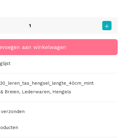
evoegen aan winkelwagen
lijst
30_leren_tas_hengsel_lengte_40cm_mint
& Breien
,
Lederwaren
,
Hengels
 verzonden
roducten