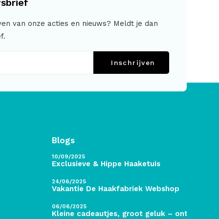
sbrief
jven van onze acties en nieuws? Meldt je dan
f.
Inschrijven
Blogs
10/09/2025
Exclusieve & Hippe Haaketuis
24/06/2025
Vakantie De Haakfabriek Webshop
06/06/2025
Kleine cadeautjes, groot geluk – ontdek de 