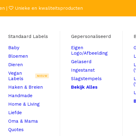
en |
Unieke en kwaliteitsproducten
Standaard Labels
Gepersonaliseerd
B
Baby
Eigen
Logo/Afbeelding
Bloemen
L
Gelaserd
Dieren
Ingestanst
(
Vegan
NIEUW
Labels
Slagstempels
(
Haken & Breien
Bekijk Alles
L
Handmade
B
Home & Living
Liefde
Oma & Mama
Quotes