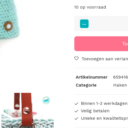
10 op voorraad
Leren
Tas
Hengsel
Lengte
To
40cm
Mint
Toevoegen aan verlang
aantal
Artikelnummer
659416
Categorie
Haken 
Binnen 1-3 werkdagen
Veilig betalen
Unieke en kwaliteitsp