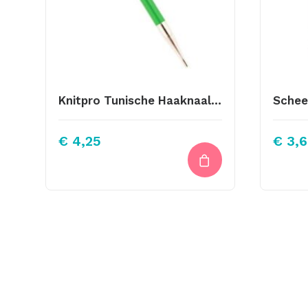
Knitpro Tunische Haaknaald 9.00
€
4,25
€
3,6