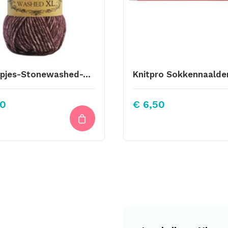
Scheepjes-Stonewashed-XL-870 Lepidolite
0
€
6,50