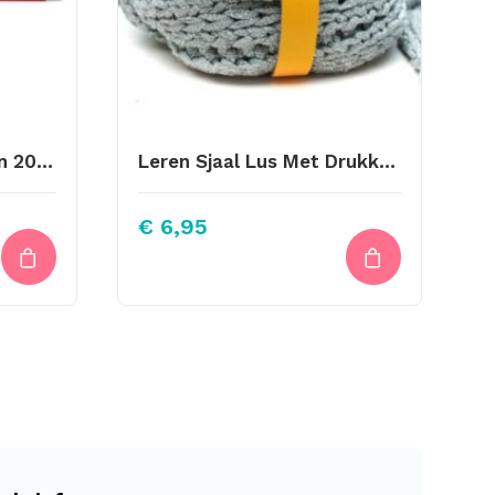
Knitpro Sokkennaalden 20cm Maat 2.50
Leren Sjaal Lus Met Drukknoop 21cm Geel
€
6,95