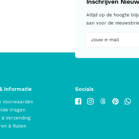
Inschrijven Nieuw
Altijd op de hoogte bli
aan voor de nieuwsbrie
& Informatie
Socials
e Voorwaarden
elde Vragen
 & Verzending
en & Ruilen