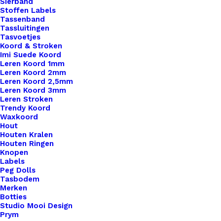
Sierband
Stoffen Labels
Tassenband
Tassluitingen
Tasvoetjes
Koord & Stroken
Imi Suede Koord
Leren Koord 1mm
Leren Koord 2mm
Leren Koord 2,5mm
Leren Koord 3mm
Leren Stroken
Trendy Koord
Waxkoord
Hout
Houten Kralen
Houten Ringen
Knopen
Labels
Peg Dolls
Tasbodem
Merken
Scheepjes Catona Lemon 280
Botties
Studio Mooi Design
Prym
€
2,45