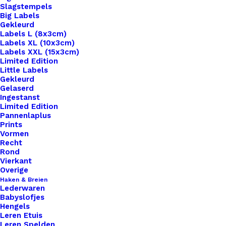
Slagstempels
Big Labels
Gekleurd
Labels L (8x3cm)
Labels XL (10x3cm)
Labels XXL (15x3cm)
Home
Haken & Breien
Limited Edition
Scheepjes Catona 25 Gram Kleur 106
Little Labels
Gekleurd
Gelaserd
Scheepjes Catona 25
Ingestanst
Limited Edition
Gram Kleur 106
Pannenlaplus
Prints
Vormen
€
1,15
Recht
Rond
Vierkant
Catona is een 100% gemerceriseerde katoenen
Overige
Haken & Breien
garen. Geschikt om mee te haken, te breien, voor
Lederwaren
bijvoorbeeld mochila tassen en amigurumi haken.
Babyslofjes
Hengels
Naaldgebruik 2,5 – 3,5.
Leren Etuis
Leren Spelden