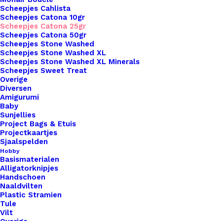
Scheepjes Cahlista
Unieke en kwaliteitsproducten
Scheepjes Catona 10gr
Scheepjes Catona 25gr
Scheepjes Catona 50gr
Scheepjes Stone Washed
Overzicht
Scheepjes Stone Washed XL
Scheepjes Stone Washed XL Minerals
Scheepjes Sweet Treat
Overige
Diversen
Amigurumi
Baby
Sunjellies
Nog meer leuks!
Project Bags & Etuis
Projectkaartjes
Sjaalspelden
Hobby
Basismaterialen
Alligatorknipjes
Handschoen
Naaldvilten
Plastic Stramien
Tule
Vilt