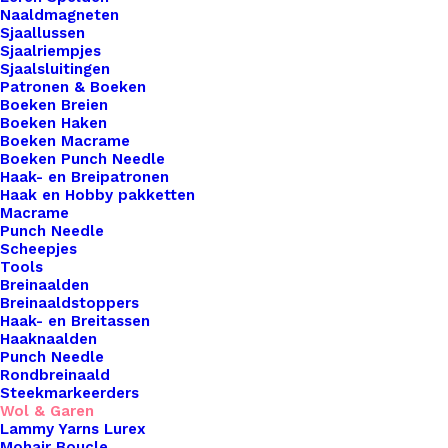
7 op voorraad
Naaldmagneten
Sjaallussen
Scheepjes
Sjaalriempjes
Sjaalsluitingen
Catona
Patronen & Boeken
25
Boeken Breien
Boeken Haken
Gram
Toevoegen aan winkelwagen
Boeken Macrame
Kleur
Boeken Punch Needle
Haak- en Breipatronen
106
Toevoegen aan verlanglijst
Haak en Hobby pakketten
aantal
Macrame
Punch Needle
Scheepjes
Artikelnummer
62162369_scheepjes_catona_25_gram
Tools
Haken & Breien
,
Wol & Garen
,
Scheep
Breinaalden
Categorie
Catona 25gr
Breinaaldstoppers
Haak- en Breitassen
Naalddikte
2,5 | 3,5
Haaknaalden
Kleur
Wit
Punch Needle
Rondbreinaald
Steekmarkeerders
Wol & Garen
Binnen 1-3 werkdagen verzonden
Lammy Yarns Lurex
Veilig betalen
Mohair Boucle