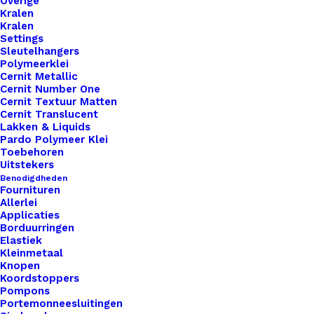
Overige
Kralen
Kralen
Settings
Sleutelhangers
Polymeerklei
Cernit Metallic
Cernit Number One
Cernit Textuur Matten
Cernit Translucent
Lakken & Liquids
Pardo Polymeer Klei
Toebehoren
Uitstekers
Benodigdheden
Sjaalsluiting Oranje
Fournituren
Allerlei
Applicaties
€
9,95
Borduurringen
Elastiek
Kleinmetaal
Knopen
Koordstoppers
Pompons
Portemonneesluitingen