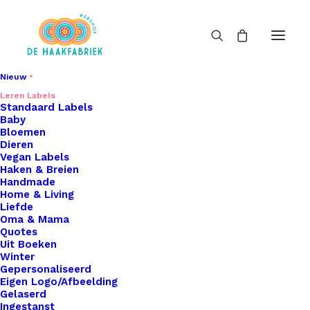
Nieuw
Leren Labels
Little Labels
Standaard Labels
Baby
Home
Leren Labels
Little Labels
Bloemen
Dieren
Vegan Labels
Haken & Breien
Handmade
Home & Living
Liefde
Oma & Mama
Filters
Quotes
Uit Boeken
Winter
Gepersonaliseerd
Eigen Logo/Afbeelding
Gelaserd
Ingestanst