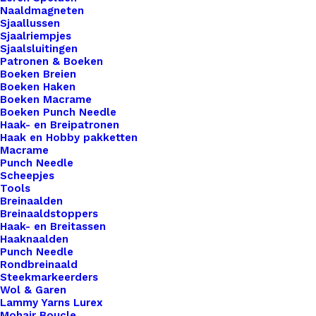
Naaldmagneten
Sjaallussen
Sjaalriempjes
Sjaalsluitingen
Patronen & Boeken
Boeken Breien
Boeken Haken
Boeken Macrame
Boeken Punch Needle
Haak- en Breipatronen
Haak en Hobby pakketten
Macrame
Punch Needle
Scheepjes
Tools
Breinaalden
Breinaaldstoppers
Haak- en Breitassen
Haaknaalden
Punch Needle
Rondbreinaald
Steekmarkeerders
Wol & Garen
Lammy Yarns Lurex
Mohair Boucle