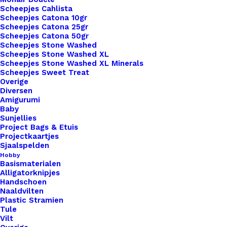
Pannenlappen Lussen Met Bevestiging Schroef Bon Appetite 12 Hh
Scheepjes Cahlista
Scheepjes Catona 10gr
Scheepjes Catona 25gr
€
3,50
Scheepjes Catona 50gr
Scheepjes Stone Washed
Scheepjes Stone Washed XL
Scheepjes Stone Washed XL Minerals
Scheepjes Sweet Treat
Overige
Diversen
Amigurumi
Baby
Sunjellies
Project Bags & Etuis
Projectkaartjes
Sjaalspelden
Hobby
Basismaterialen
Alligatorknipjes
Handschoen
Naaldvilten
Plastic Stramien
Tule
Vilt