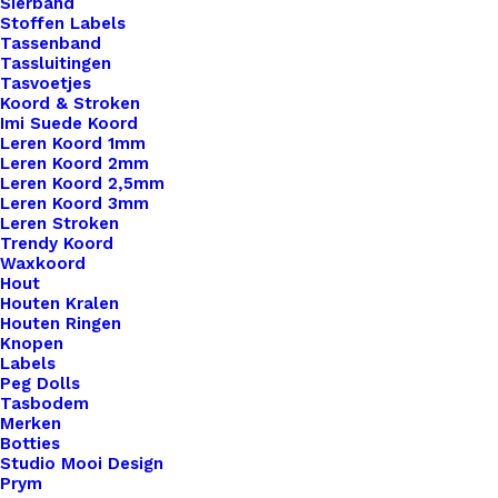
Sierband
Stoffen Labels
Tassenband
Tassluitingen
Tasvoetjes
Koord & Stroken
Imi Suede Koord
Leren Koord 1mm
Leren Koord 2mm
Leren Koord 2,5mm
Leren Koord 3mm
Leren Stroken
Trendy Koord
Waxkoord
Pannenlappen Lussen Met Bevestiging Schroef It Is Getting Hot In Here 10 Hh
Hout
Houten Kralen
Houten Ringen
€
3,50
Knopen
Labels
Peg Dolls
Tasbodem
Merken
Botties
Studio Mooi Design
Prym