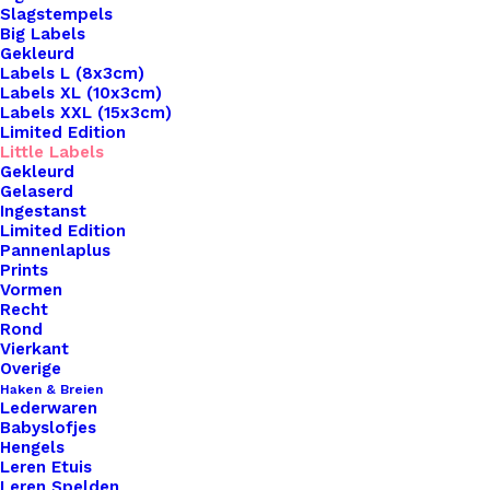
Slagstempels
Big Labels
Gekleurd
Labels L (8x3cm)
Labels XL (10x3cm)
Labels XXL (15x3cm)
Limited Edition
Little Labels
Gekleurd
Gelaserd
Ingestanst
Limited Edition
Pannenlaplus
Prints
Vormen
Recht
Rond
Vierkant
Pannenlappen Lussen Met Bevestiging Schroef Chef 12 Br
Overige
Haken & Breien
Lederwaren
€
3,50
Babyslofjes
Hengels
Leren Etuis
Leren Spelden