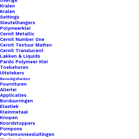
Overige
Kralen
Kralen
Settings
Sleutelhangers
Polymeerklei
Cernit Metallic
Pannenlappen Lussen Met Bevestiging Schroef My Kitchen Rules 10 Hh
Cernit Number One
Cernit Textuur Matten
Cernit Translucent
€
3,50
Lakken & Liquids
Pardo Polymeer Klei
Toebehoren
Uitstekers
Benodigdheden
Fournituren
Allerlei
Applicaties
Borduurringen
Elastiek
Kleinmetaal
Knopen
Koordstoppers
Pompons
Portemonneesluitingen