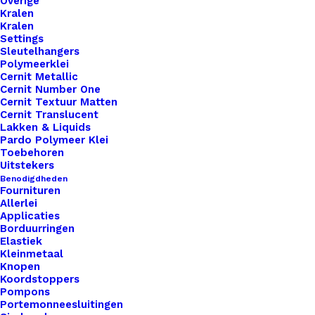
Overige
Kralen
Artikelnummer
51159472_little_label_donker_oranje
Kralen
Settings
Leren Labels
,
Little Labels
,
Categorie
Sleutelhangers
Gekleurd
Polymeerklei
Kleur
Cernit Metallic
Cernit Number One
Cernit Textuur Matten
Cernit Translucent
Binnen 1-3 werkdagen verzonden
Lakken & Liquids
Veilig betalen
Pardo Polymeer Klei
Toebehoren
Unieke en kwaliteitsproducten
Uitstekers
Benodigdheden
Fournituren
Allerlei
Overzicht
Applicaties
Borduurringen
Elastiek
Kleinmetaal
Knopen
Koordstoppers
Pompons
Portemonneesluitingen