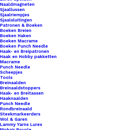
Naaldmagneten
en opvallende aanwezigheid. Deze smalle labels
Sjaallussen
zijn perfect om je haak- en breiwerk te markeren
Sjaalriempjes
Sjaalsluitingen
en een statement te maken met je creaties. Of je
Patronen & Boeken
nu een deken, trui, tas of ander handgemaakt item
Boeken Breien
maakt, onze Little labels zullen gegarandeerd de
Boeken Haken
Boeken Macrame
aandacht trekken. Bij De Haakfabriek Webshop
Boeken Punch Needle
bieden we een verscheidenheid aan
Haak- en Breipatronen
Haak en Hobby pakketten
bevestigingsopties voor onze leren Little Labels,
Macrame
waaronder drukknopen, schroefsluitingen,
Punch Needle
Scheepjes
aannaaien en leren vetersluitingen. Of je nu de
Tools
voorkeur geeft aan een snelle en eenvoudige
Breinaalden
Breinaaldstoppers
bevestiging met drukknopen, een veilige
Haak- en Breitassen
bevestiging met schroeven, of een meer
Haaknaalden
traditionele look met aannaaien of vetersluiting,
Punch Needle
Rondbreinaald
wij hebben de perfecte optie voor jou. Onze leren
Steekmarkeerders
Little labels zijn gemaakt van hoogwaardig leer,
Wol & Garen
Lammy Yarns Lurex
wat zorgt voor duurzaamheid en een luxe
Mohair Boucle