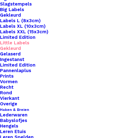
Slagstempels
Big Labels
Gekleurd
Labels L (8x3cm)
Labels XL (10x3cm)
Labels XXL (15x3cm)
Home
Leren Labels
Little Label Donker Oranje
Limited Edition
Little Labels
Little Label Donker
Gekleurd
Gelaserd
Ingestanst
Oranje
Limited Edition
Pannenlaplus
Prints
€
2,95
Vormen
Recht
Rond
Op zoek naar een manier om je handgemaakte
Vierkant
haak- en breiwerken naar een hoger niveau te
Overige
Haken & Breien
tillen? Onze leren Little Labels zijn de perfecte
Lederwaren
keuze om jouw creaties te voorzien van een
Babyslofjes
Hengels
onderscheidend en professioneel tintje. Wat onze
Leren Etuis
Little Labels echt bijzonder maakt, is hun formaat
Leren Spelden