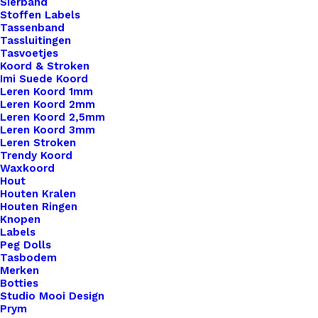
Nog meer leuks!
Sierband
Stoffen Labels
Tassenband
Tassluitingen
Tasvoetjes
Koord & Stroken
Imi Suede Koord
Leren Koord 1mm
Leren Koord 2mm
Leren Koord 2,5mm
Leren Koord 3mm
Leren Stroken
Trendy Koord
Waxkoord
Hout
Houten Kralen
Houten Ringen
Knopen
Labels
Peg Dolls
Tasbodem
Merken
Botties
Studio Mooi Design
Prym