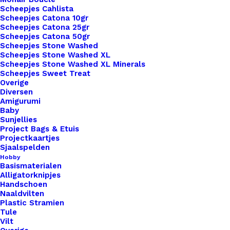
traditionele look met aannaaien of vetersluiting,
Scheepjes Cahlista
wij hebben de perfecte optie voor jou. Onze leren
Scheepjes Catona 10gr
Scheepjes Catona 25gr
Little labels zijn gemaakt van hoogwaardig leer,
Scheepjes Catona 50gr
wat zorgt voor duurzaamheid en een luxe
Scheepjes Stone Washed
uitstraling. Bovendien bieden we een breed scala
Scheepjes Stone Washed XL
Scheepjes Stone Washed XL Minerals
aan lettertypen, kleuren en personalisatieopties,
Scheepjes Sweet Treat
zodat je jouw labels kunt aanpassen aan jouw
Overige
Diversen
unieke stijl en merk. Ontdek vandaag nog de
Amigurumi
mogelijkheden van onze leren Little Labels en
Baby
Sunjellies
geef je haak- en breiwerk de finishing touch die
Project Bags & Etuis
het verdient. Bestel nu en maak indruk met je
Projectkaartjes
Sjaalspelden
creatieve meesterwerken!
Hobby
Basismaterialen
15 op voorraad
Alligatorknipjes
Handschoen
Little
Naaldvilten
Plastic Stramien
Label
Tule
Olijf
Vilt