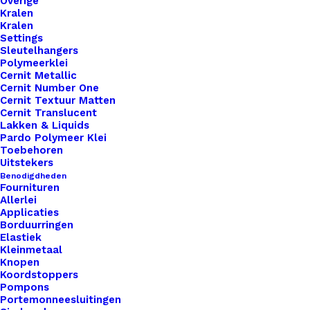
Overige
aantal
Toevoegen aan winkelwagen
Kralen
Kralen
Settings
Toevoegen aan verlanglijst
Sleutelhangers
Polymeerklei
Cernit Metallic
Cernit Number One
Artikelnummer
50975434_little_label_olijf
Cernit Textuur Matten
Leren Labels
,
Little Labels
,
Cernit Translucent
Categorie
Gekleurd
Lakken & Liquids
Pardo Polymeer Klei
Toebehoren
Uitstekers
Binnen 1-3 werkdagen verzonden
Benodigdheden
Veilig betalen
Fournituren
Allerlei
Unieke en kwaliteitsproducten
Applicaties
Borduurringen
Elastiek
Kleinmetaal
Overzicht
Knopen
Koordstoppers
Pompons
Portemonneesluitingen