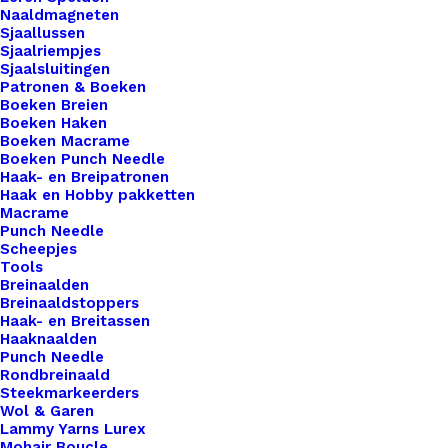
tillen? Onze leren Little Labels zijn de perfecte
Naaldmagneten
Sjaallussen
keuze om jouw creaties te voorzien van een
Sjaalriempjes
onderscheidend en professioneel tintje. Wat onze
Sjaalsluitingen
Little Labels echt bijzonder maakt, is hun formaat
Patronen & Boeken
Boeken Breien
en opvallende aanwezigheid. Deze smalle labels
Boeken Haken
zijn perfect om je haak- en breiwerk te markeren
Boeken Macrame
Boeken Punch Needle
en een statement te maken met je creaties. Of je
Haak- en Breipatronen
nu een deken, trui, tas of ander handgemaakt item
Haak en Hobby pakketten
Macrame
maakt, onze Little labels zullen gegarandeerd de
Punch Needle
aandacht trekken. Bij De Haakfabriek Webshop
Scheepjes
Tools
bieden we een verscheidenheid aan
Breinaalden
bevestigingsopties voor onze leren Little Labels,
Breinaaldstoppers
waaronder drukknopen, schroefsluitingen,
Haak- en Breitassen
Haaknaalden
aannaaien en leren vetersluitingen. Of je nu de
Punch Needle
voorkeur geeft aan een snelle en eenvoudige
Rondbreinaald
Steekmarkeerders
bevestiging met drukknopen, een veilige
Wol & Garen
bevestiging met schroeven, of een meer
Lammy Yarns Lurex
Mohair Boucle