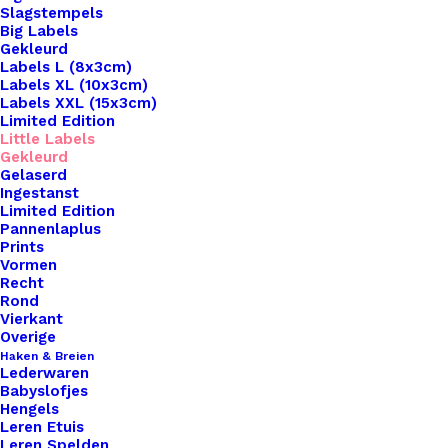
Slagstempels
Big Labels
Gekleurd
Labels L (8x3cm)
Labels XL (10x3cm)
Labels XXL (15x3cm)
Limited Edition
Little Labels
Gekleurd
Gelaserd
Ingestanst
Limited Edition
Pannenlaplus
Prints
Home
Leren Labels
Little Label Olijf
Vormen
Recht
Little Label Olijf
Rond
Vierkant
Overige
€
2,95
Haken & Breien
Lederwaren
Babyslofjes
Op zoek naar een manier om je handgemaakte
Hengels
Leren Etuis
haak- en breiwerken naar een hoger niveau te
Leren Spelden