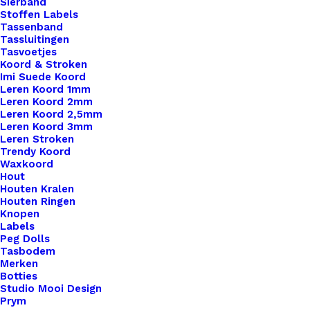
Sierband
Stoffen Labels
Tassenband
Tassluitingen
Nog meer leuks!
Tasvoetjes
Koord & Stroken
Imi Suede Koord
Leren Koord 1mm
Leren Koord 2mm
Leren Koord 2,5mm
Leren Koord 3mm
Leren Stroken
Trendy Koord
Waxkoord
Hout
Houten Kralen
Houten Ringen
Knopen
Labels
Peg Dolls
Tasbodem
Merken
Botties
Studio Mooi Design
Prym