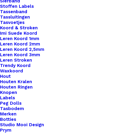
Sierband
Stoffen Labels
Tassenband
Tassluitingen
Tasvoetjes
Koord & Stroken
Imi Suede Koord
Leren Koord 1mm
Leren Koord 2mm
Leren Koord 2,5mm
Leren Koord 3mm
Leren Stroken
Trendy Koord
Waxkoord
Pannenlappen Lussen Met Bevestiging Schroef Afbeelding Pan
Hout
Houten Kralen
Houten Ringen
€
3,50
Knopen
Labels
Peg Dolls
Tasbodem
Merken
Botties
Studio Mooi Design
Prym