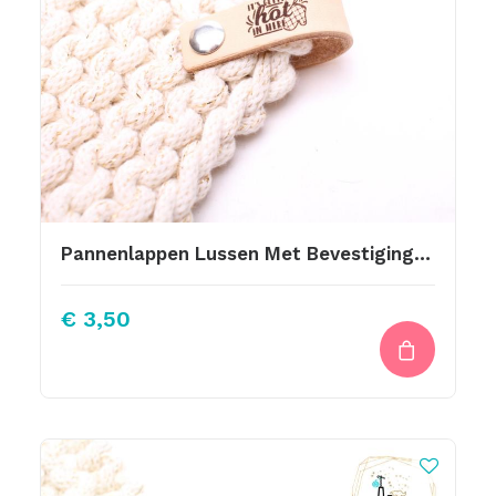
Pannenlappen Lussen Met Bevestiging Schroef It Is Getting Hot In Here 10 Hh
€
3,50