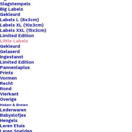
Slagstempels
Big Labels
Gekleurd
Labels L (8x3cm)
Labels XL (10x3cm)
Labels XXL (15x3cm)
Limited Edition
Little Labels
Gekleurd
Gelaserd
Ingestanst
Limited Edition
Pannenlaplus
Prints
Vormen
Recht
Rond
Vierkant
Pannenlappen Lussen Met Bevestiging Schroef Kiss The Cook
Overige
Haken & Breien
Lederwaren
€
3,50
Babyslofjes
Hengels
Leren Etuis
Leren Spelden