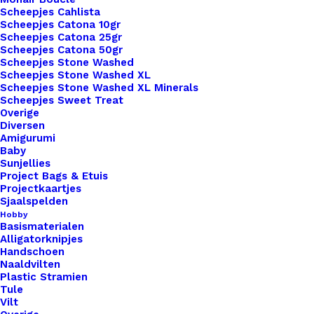
Pannenlappen Lussen Met Bevestiging Schroef Live Love Bake
Scheepjes Cahlista
Scheepjes Catona 10gr
Scheepjes Catona 25gr
€
3,50
Scheepjes Catona 50gr
Scheepjes Stone Washed
Scheepjes Stone Washed XL
Scheepjes Stone Washed XL Minerals
Scheepjes Sweet Treat
Overige
Diversen
Amigurumi
Baby
Sunjellies
Project Bags & Etuis
Projectkaartjes
Sjaalspelden
Hobby
Basismaterialen
Alligatorknipjes
Handschoen
Naaldvilten
Plastic Stramien
Tule
Vilt