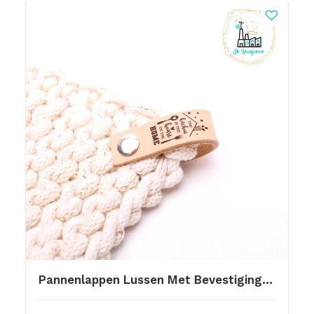
Pannenlappen Lussen Met Bevestiging Schroef The Kitchen Is The Heart Of The Home 12 Br