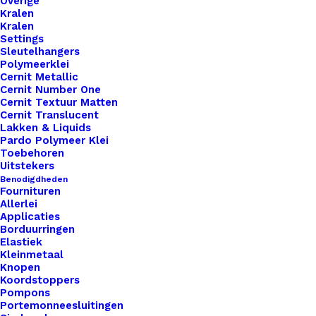
Overige
Kralen
Kralen
Settings
Sleutelhangers
Polymeerklei
Cernit Metallic
Pannenlappen Lussen Met Bevestiging Schroef Afbeelding Bestek
Cernit Number One
Cernit Textuur Matten
Cernit Translucent
€
3,50
Lakken & Liquids
Pardo Polymeer Klei
Toebehoren
Uitstekers
Benodigdheden
Fournituren
Allerlei
Applicaties
Borduurringen
Elastiek
Kleinmetaal
Knopen
Koordstoppers
Pompons
Portemonneesluitingen