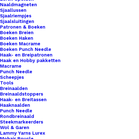
Naaldmagneten
Sjaallussen
Sjaalriempjes
Sjaalsluitingen
Patronen & Boeken
Boeken Breien
Boeken Haken
Boeken Macrame
Boeken Punch Needle
Haak- en Breipatronen
Haak en Hobby pakketten
Macrame
Punch Needle
Scheepjes
Tools
Breinaalden
Breinaaldstoppers
Haak- en Breitassen
Haaknaalden
Punch Needle
Rondbreinaald
Steekmarkeerders
Wol & Garen
Lammy Yarns Lurex
Mohair Boucle