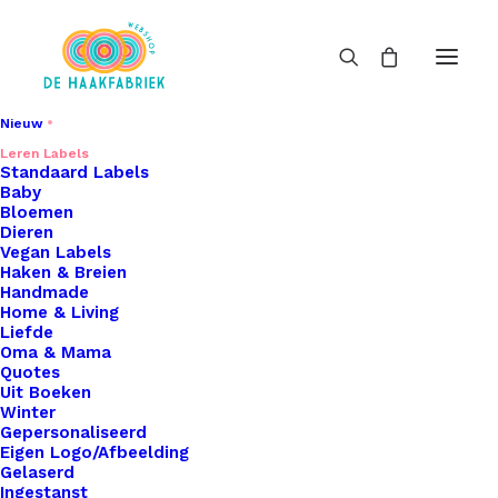
Nieuw
Leren Labels
Little Labels
Standaard Labels
Baby
Home
Leren Labels
Little Labels
Bloemen
Dieren
Vegan Labels
Haken & Breien
Handmade
Home & Living
Liefde
Oma & Mama
Filters
Quotes
Uit Boeken
Winter
Gepersonaliseerd
Eigen Logo/Afbeelding
Gelaserd
Ingestanst