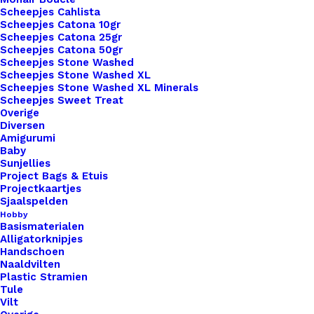
Scheepjes Cahlista
Scheepjes Catona 10gr
Scheepjes Catona 25gr
Scheepjes Catona 50gr
Scheepjes Stone Washed
Scheepjes Stone Washed XL
1x
Pannenlappen Lussen Met Bevestiging
€ 3,50
Scheepjes Stone Washed XL Minerals
Schroef Bohemian
Scheepjes Sweet Treat
Overige
Diversen
Amigurumi
Subtotaal
€ 3,50
Baby
Sunjellies
Project Bags & Etuis
Projectkaartjes
Pannenlappen
Sjaalspelden
Lussen
Hobby
Basismaterialen
Met
Alligatorknipjes
Bevestiging
Handschoen
Toevoegen aan winkelwagen
Naaldvilten
Schroef
Plastic Stramien
Bohemian
Tule
Toevoegen aan verlanglijst
Vilt
aantal