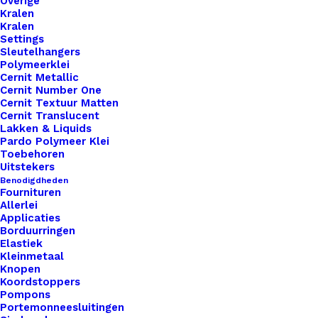
Overige
Kralen
Artikelnummer
64992134_pannenlappen_lussen_met
Kralen
Settings
Categorie
Leren Labels
,
Little Labels
,
Pannenla
Sleutelhangers
Polymeerklei
Cernit Metallic
Binnen 1-3 werkdagen verzonden
Cernit Number One
Cernit Textuur Matten
Veilig betalen
Cernit Translucent
Unieke en kwaliteitsproducten
Lakken & Liquids
Pardo Polymeer Klei
Toebehoren
Uitstekers
Benodigdheden
Overzicht
Fournituren
Allerlei
Applicaties
Borduurringen
Elastiek
Kleinmetaal
Knopen
Nog meer leuks!
Koordstoppers
Pompons
Portemonneesluitingen