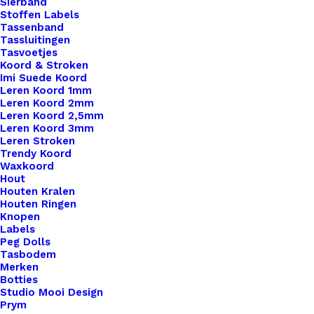
Sierband
Stoffen Labels
Tassenband
Tassluitingen
Tasvoetjes
Koord & Stroken
Imi Suede Koord
Leren Koord 1mm
Leren Koord 2mm
Leren Koord 2,5mm
Leren Koord 3mm
Leren Stroken
Trendy Koord
Waxkoord
Hout
Houten Kralen
Houten Ringen
Knopen
Labels
Peg Dolls
Tasbodem
Merken
Botties
Studio Mooi Design
Leren Label Wijnen Wijnen Wijnen
Prym