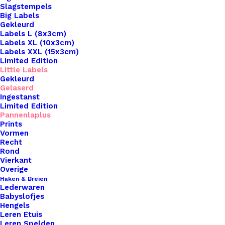
Slagstempels
Big Labels
Gekleurd
Labels L (8x3cm)
Labels XL (10x3cm)
Labels XXL (15x3cm)
Home
Leren Labels
Limited Edition
Pannenlappen Lussen Met Bevestiging Schroef
Little Labels
Gekleurd
Bohemian
Gelaserd
Ingestanst
Pannenlappen
Limited Edition
Pannenlaplus
Lussen Met
Prints
Vormen
Recht
Bevestiging Schroef
Rond
Vierkant
Bohemian
Overige
Haken & Breien
Lederwaren
€
3,50
Babyslofjes
Hengels
Leren Etuis
Ontdek onze perfecte pannenlaplussen met
Leren Spelden