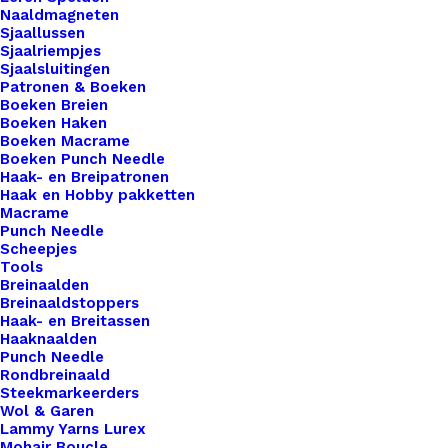
Naaldmagneten
schroef voor gehaakte of gebreide pannenlappen!
Sjaallussen
Deze slim ontworpen lussen bieden niet alleen
Sjaalriempjes
Sjaalsluitingen
een stijlvolle afwerking voor je handgemaakte
Patronen & Boeken
pannenlappen, maar maken ze ook eenvoudig te
Boeken Breien
Boeken Haken
verwijderen voor het wassen. Dankzij de handige
Boeken Macrame
schroefbevestiging hoef je je geen zorgen te
Boeken Punch Needle
maken over beschadiging van je creatie tijdens het
Haak- en Breipatronen
Haak en Hobby pakketten
reinigen. Onze leren lussen voegen een vleugje
Macrame
luxe toe aan je keukenaccessoires, terwijl ze
Punch Needle
Scheepjes
tegelijkertijd praktisch en functioneel blijven. Kies
Tools
voor kwaliteit, kies voor gemak – kies voor onze
Breinaalden
Breinaaldstoppers
leren lussen met schroef en geef je gehaakte of
Haak- en Breitassen
gebreide pannenlappen een upgrade die zowel
Haaknaalden
Punch Needle
het oog als het dagelijks gebruik. Inclusief schroef.
Rondbreinaald
Steekmarkeerders
Wol & Garen
Kleur
*
Lammy Yarns Lurex
Mohair Boucle