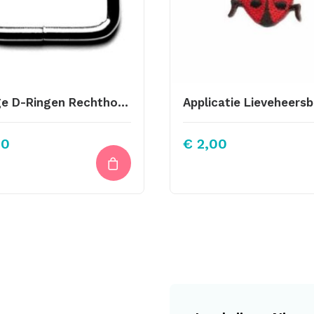
Stevige D-Ringen Rechthoek Voor Tashengsels 16mm
40
€
2,00