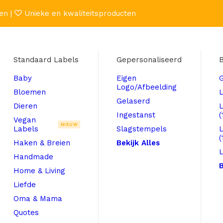
en |
Unieke en kwaliteitsproducten
Standaard Labels
Gepersonaliseerd
B
Baby
Eigen
Logo/Afbeelding
Bloemen
L
Gelaserd
Dieren
Ingestanst
(
Vegan
NIEUW
Labels
Slagstempels
(
Haken & Breien
Bekijk Alles
L
Handmade
B
Home & Living
Liefde
Oma & Mama
Quotes