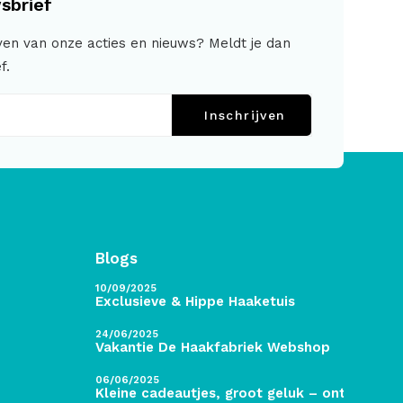
sbrief
jven van onze acties en nieuws? Meldt je dan
f.
Inschrijven
Blogs
10/09/2025
Exclusieve & Hippe Haaketuis
24/06/2025
Vakantie De Haakfabriek Webshop
06/06/2025
Kleine cadeautjes, groot geluk – ontdek de 