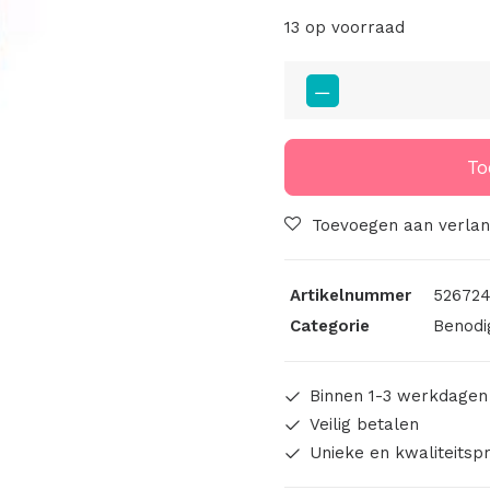
13 op voorraad
Schuiver
Voor
Leren
Taskoord
To
3mm
Zilver
Toevoegen aan verlang
Ecru
Steen
Artikelnummer
526724
aantal
Categorie
Benodi
Binnen 1-3 werkdagen
Veilig betalen
Unieke en kwaliteitsp