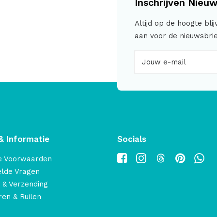
Inschrijven Nieuw
Altijd op de hoogte bli
aan voor de nieuwsbrie
& Informatie
Socials
e Voorwaarden
elde Vragen
 & Verzending
en & Ruilen