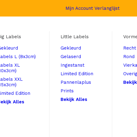
Mijn Account
Verlanglijst
ig Labels
Little Labels
Vorm
Gekleurd
Gekleurd
Recht
abels L (8x3cm)
Gelaserd
Rond
Labels XL
Ingestanst
Vierk
10x3cm)
Limited Edition
Overi
Labels XXL
Pannenlaplus
Bekijk
15x3cm)
Prints
imited Edition
Bekijk Alles
ekijk Alles