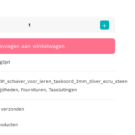
evoegen aan winkelwagen
lijst
91_schuiver_voor_leren_taskoord_3mm_zilver_ecru_steen
gdheden
,
Fournituren
,
Tassluitingen
 verzonden
roducten