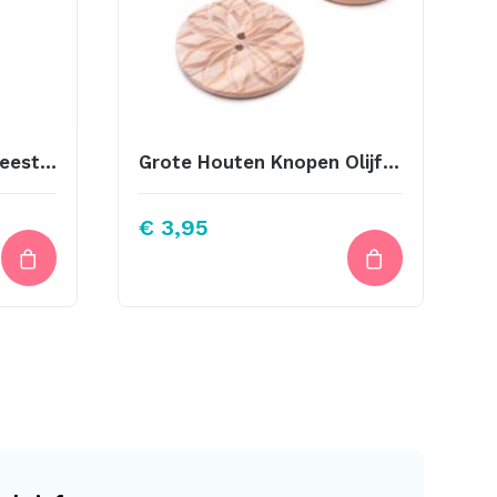
Applicatie Lieveheersbeestje Rood Ca. 3,5×3,5cm
Grote Houten Knopen Olijf Hout 44mm
€
3,95