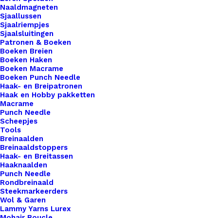
strijkt. Het is ook mogelijk om bakpapier te
Naaldmagneten
gebruiken. Onder de patch zit lijm die zorgt dat de
Sjaallussen
Sjaalriempjes
patch blijft zitten. Als de patch alsnog niet goed
Sjaalsluitingen
vastzit, kun je deze altijd nog met een paar
Patronen & Boeken
Boeken Breien
steekjes vast naaien.
Boeken Haken
Boeken Macrame
3 op voorraad
Boeken Punch Needle
Haak- en Breipatronen
Haak en Hobby pakketten
Applicatie
Macrame
Lieveheersbeestje
Punch Needle
Rood
Scheepjes
Tools
Ca.
Toevoegen aan winkelwagen
Breinaalden
3,5x3,5cm
Breinaaldstoppers
Haak- en Breitassen
aantal
Toevoegen aan verlanglijst
Haaknaalden
Punch Needle
Rondbreinaald
Steekmarkeerders
Artikelnummer
72698143_applicatie_lieveheersbees
Wol & Garen
Categorie
Benodigdheden
,
Fournituren
,
Applicat
Lammy Yarns Lurex
Mohair Boucle