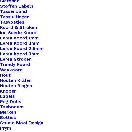
Sierband
Stoffen Labels
Tassenband
Tassluitingen
Tasvoetjes
Koord & Stroken
Imi Suede Koord
Leren Koord 1mm
Leren Koord 2mm
Leren Koord 2,5mm
Leren Koord 3mm
Leren Stroken
Trendy Koord
Waxkoord
Hout
Houten Kralen
Houten Ringen
Knopen
Labels
Peg Dolls
Tasbodem
Merken
Botties
Studio Mooi Design
Prym