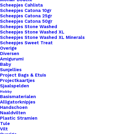
Kleur
Scheepjes Cahlista
Scheepjes Catona 10gr
Scheepjes Catona 25gr
Binnen 1-3 werkdagen verzonden
Scheepjes Catona 50gr
Scheepjes Stone Washed
Veilig betalen
Scheepjes Stone Washed XL
Unieke en kwaliteitsproducten
Scheepjes Stone Washed XL Minerals
Scheepjes Sweet Treat
Overige
Diversen
Amigurumi
Overzicht
Baby
Sunjellies
Project Bags & Etuis
Projectkaartjes
Sjaalspelden
Hobby
Basismaterialen
Nog meer leuks!
Alligatorknipjes
Handschoen
Naaldvilten
Plastic Stramien
Tule
Vilt