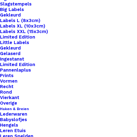
Slagstempels
Big Labels
Gekleurd
Labels L (8x3cm)
Labels XL (10x3cm)
Labels XXL (15x3cm)
Home
Benodigdheden
Limited Edition
Applicatie Lieveheersbeestje Rood Ca. 3,5×3,5cm
Little Labels
Gekleurd
Gelaserd
Applicatie
Ingestanst
Limited Edition
Lieveheersbeestje
Pannenlaplus
Prints
Rood Ca. 3,5×3,5cm
Vormen
Recht
Rond
Vierkant
€
2,00
Overige
Haken & Breien
Lederwaren
Deze patches zijn helemaal hot! Strijk de patches
Babyslofjes
op je gehaakte sjaal of tas.Leg een vochtige
Hengels
Leren Etuis
theedoek over de patch voordat je de patch erop
Leren Spelden