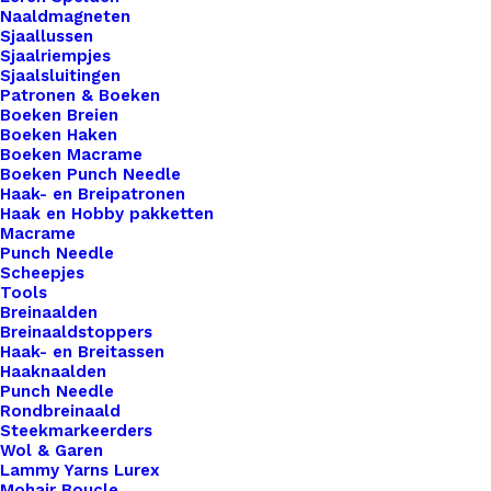
Naaldmagneten
1.0mm
Sjaallussen
Carbon
Sjaalriempjes
Toevoegen aan winkelwagen
Sjaalsluitingen
Grey
Patronen & Boeken
aantal
Boeken Breien
Toevoegen aan verlanglijst
Boeken Haken
Boeken Macrame
Boeken Punch Needle
Artikelnummer
52725516_waxkoord_metallic_10mm_
Haak- en Breipatronen
Haak en Hobby pakketten
Categorie
Benodigdheden
,
Koord & Stroken
,
Wa
Macrame
Punch Needle
Scheepjes
Binnen 1-3 werkdagen verzonden
Tools
Breinaalden
Veilig betalen
Breinaaldstoppers
Unieke en kwaliteitsproducten
Haak- en Breitassen
Haaknaalden
Punch Needle
Rondbreinaald
Steekmarkeerders
Overzicht
Wol & Garen
Lammy Yarns Lurex
Mohair Boucle