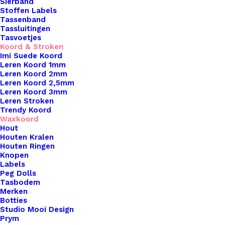
Sierband
Stoffen Labels
Tassenband
Tassluitingen
Tasvoetjes
Koord & Stroken
Imi Suede Koord
Leren Koord 1mm
Leren Koord 2mm
Leren Koord 2,5mm
Leren Koord 3mm
Leren Stroken
Trendy Koord
Gekleurd Elastiek Zwart
Waxkoord
Hout
Houten Kralen
€
0,35
Houten Ringen
Knopen
Labels
Peg Dolls
Tasbodem
Merken
Botties
Studio Mooi Design
Prym