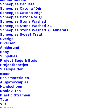
Scheepjes Cahlista
Scheepjes Catona 10gr
Scheepjes Catona 25gr
Scheepjes Catona 50gr
Nog meer leuks!
Scheepjes Stone Washed
Scheepjes Stone Washed XL
Scheepjes Stone Washed XL Minerals
Scheepjes Sweet Treat
Overige
Diversen
Amigurumi
Baby
Sunjellies
Project Bags & Etuis
Projectkaartjes
Sjaalspelden
Hobby
Basismaterialen
Alligatorknipjes
Handschoen
Naaldvilten
Plastic Stramien
Tule
Vilt