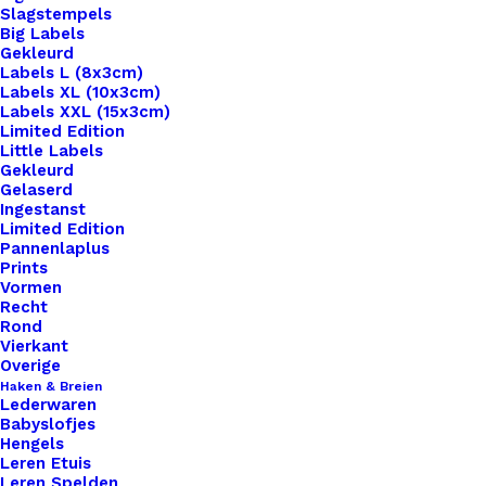
Slagstempels
Big Labels
Gekleurd
Labels L (8x3cm)
Labels XL (10x3cm)
Labels XXL (15x3cm)
Home
Benodigdheden
Limited Edition
Waxkoord Metallic 1.0mm Carbon Grey
Little Labels
Gekleurd
Gelaserd
Waxkoord Metallic
Ingestanst
Limited Edition
1.0mm Carbon Grey
Pannenlaplus
Prints
Vormen
€
0,20
Recht
Rond
Vierkant
per meter.
Overige
Haken & Breien
Lederwaren
82 op voorraad
Babyslofjes
Hengels
Waxkoord
Leren Etuis
Leren Spelden
Metallic