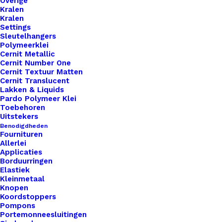
Overige
Kralen
Kralen
Settings
Sleutelhangers
Polymeerklei
Cernit Metallic
Kunststof Knoopje 25mm Made With Love
Cernit Number One
Cernit Textuur Matten
Cernit Translucent
€
1,50
Lakken & Liquids
Pardo Polymeer Klei
Toebehoren
Uitstekers
Benodigdheden
Fournituren
Allerlei
Applicaties
Borduurringen
Elastiek
Kleinmetaal
Knopen
Koordstoppers
Pompons
Portemonneesluitingen