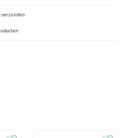
 verzonden
roducten