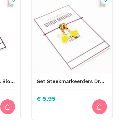
Set Steekmarkeerders Bloemetjes Roze
Set Steekmarkeerders Druiventrosjes Geel
€
5,95