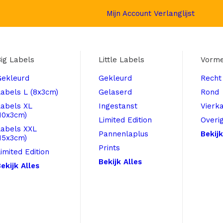
Mijn Account
Verlanglijst
ig Labels
Little Labels
Vorm
Gekleurd
Gekleurd
Recht
abels L (8x3cm)
Gelaserd
Rond
Labels XL
Ingestanst
Vierk
10x3cm)
Limited Edition
Overi
Labels XXL
Pannenlaplus
Bekijk
15x3cm)
Prints
imited Edition
Bekijk Alles
ekijk Alles