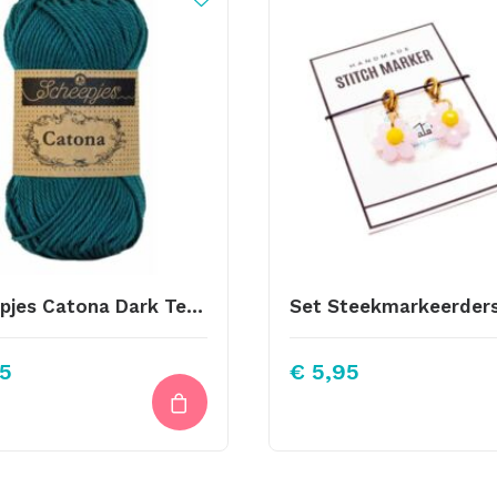
Scheepjes Catona Dark Teal 401
5
€
5,95