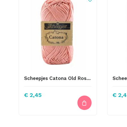
Scheepjes Catona Old Rose 408
€
2,45
€
2,4