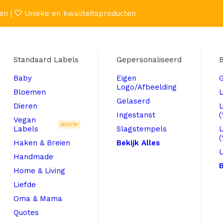
en |
Unieke en kwaliteitsproducten
Standaard Labels
Gepersonaliseerd
B
Baby
Eigen
Logo/Afbeelding
Bloemen
L
Gelaserd
Dieren
Ingestanst
(
Vegan
NIEUW
Labels
Slagstempels
(
Haken & Breien
Bekijk Alles
L
Handmade
B
Home & Living
Liefde
Oma & Mama
Quotes