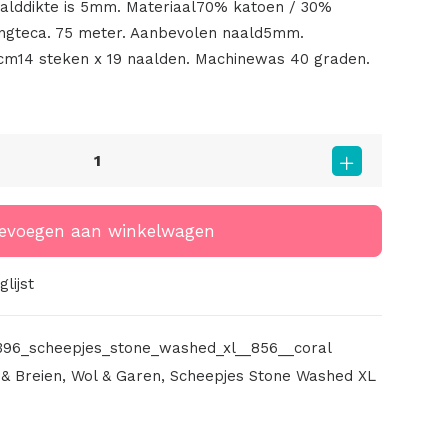
alddikte is 5mm. Materiaal70% katoen / 30%
ngteca. 75 meter. Aanbevolen naald5mm.
0cm14 steken x 19 naalden. Machinewas 40 graden.
evoegen aan winkelwagen
lijst
96_scheepjes_stone_washed_xl__856__coral
& Breien
,
Wol & Garen
,
Scheepjes Stone Washed XL