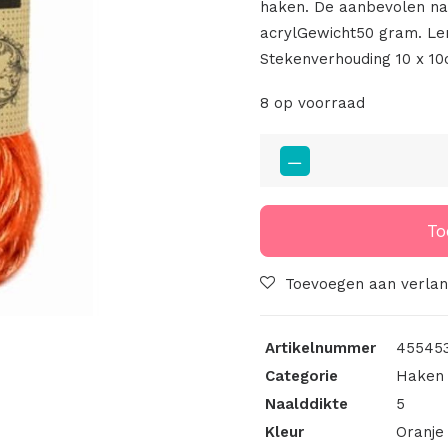
haken. De aanbevolen na
acrylGewicht50 gram. Le
Stekenverhouding 10 x 1
8 op voorraad
Scheepjes
Stone
Washed
XL
To
-
856
Toevoegen aan verlang
-
Coral
Artikelnummer
455453
aantal
Categorie
Haken 
Naalddikte
5
Kleur
Oranje