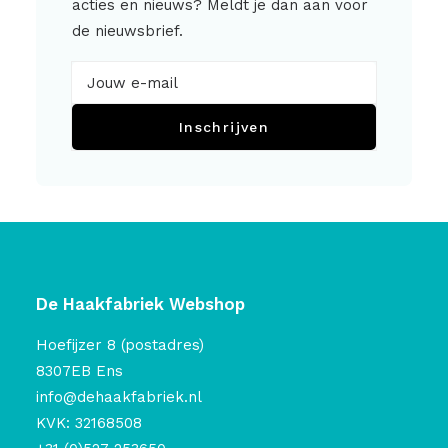
acties en nieuws? Meldt je dan aan voor
de nieuwsbrief.
Inschrijven
De Haakfabriek Webshop
Hoefijzer 8 (postadres)
8307EB Ens
info@dehaakfabriek.nl
KVK: 32168508