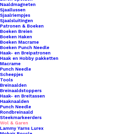
als haken. De aanbevolen naalddikte is 5mm.
Naaldmagneten
Materiaal70% katoen / 30% acrylGewicht50 gram.
Sjaallussen
Sjaalriempjes
Lengteca. 75 meter. Aanbevolen naald5mm.
Sjaalsluitingen
Stekenverhouding 10 x 10cm14 steken x 19
Patronen & Boeken
Boeken Breien
naalden. Machinewas 40 graden.
Boeken Haken
Boeken Macrame
5 op voorraad
Boeken Punch Needle
Haak- en Breipatronen
Haak en Hobby pakketten
Scheepjes
Macrame
Stone
Punch Needle
Washed
Scheepjes
Tools
XL
Toevoegen aan winkelwagen
Breinaalden
-
Breinaaldstoppers
Haak- en Breitassen
852
Toevoegen aan verlanglijst
Haaknaalden
-
Punch Needle
Rondbreinaald
Lemon
Steekmarkeerders
Artikelnummer
45545378_scheepjes_stone_washed_
Quartz
Wol & Garen
Categorie
Haken & Breien
,
Wol & Garen
,
Scheep
Lammy Yarns Lurex
aantal
Mohair Boucle