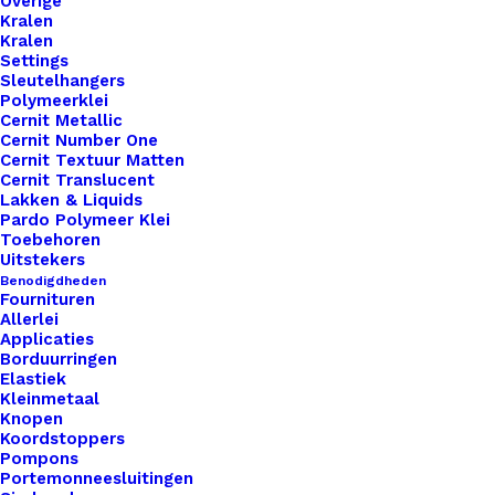
Overige
Kralen
Kralen
Settings
Sleutelhangers
Polymeerklei
Cernit Metallic
Cernit Number One
Cernit Textuur Matten
Cernit Translucent
Lakken & Liquids
Pardo Polymeer Klei
Toebehoren
Uitstekers
Benodigdheden
Fournituren
Allerlei
Applicaties
Borduurringen
Elastiek
Kleinmetaal
Knopen
Scheepjes Sweet Treat 385 – Chrystaline
Koordstoppers
Pompons
Portemonneesluitingen