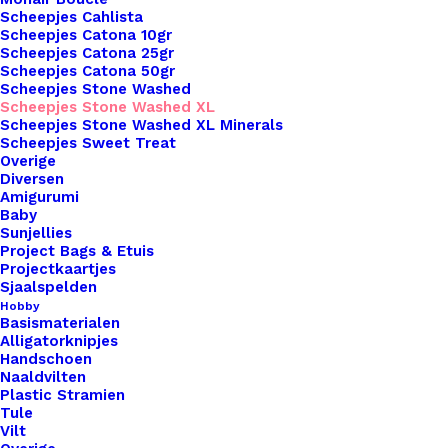
Naalddikte
5
Scheepjes Cahlista
Kleur
Geel
Scheepjes Catona 10gr
Scheepjes Catona 25gr
Scheepjes Catona 50gr
Scheepjes Stone Washed
Binnen 1-3 werkdagen verzonden
Scheepjes Stone Washed XL
Veilig betalen
Scheepjes Stone Washed XL Minerals
Scheepjes Sweet Treat
Unieke en kwaliteitsproducten
Overige
Diversen
Amigurumi
Baby
Overzicht
Sunjellies
Project Bags & Etuis
Projectkaartjes
Sjaalspelden
Hobby
Basismaterialen
Alligatorknipjes
Handschoen
Nog meer leuks!
Naaldvilten
Plastic Stramien
Tule
Vilt