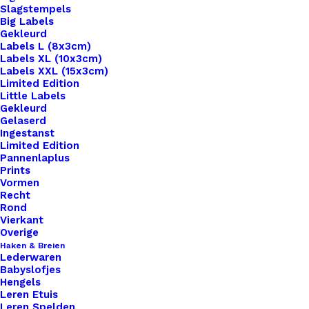
Slagstempels
Big Labels
Gekleurd
Labels L (8x3cm)
Labels XL (10x3cm)
Labels XXL (15x3cm)
Home
Haken & Breien
Limited Edition
Scheepjes Stone Washed XL – 852 – Lemon Quartz
Little Labels
Gekleurd
Gelaserd
Scheepjes Stone
Ingestanst
Limited Edition
Washed XL – 852 –
Pannenlaplus
Prints
Lemon Quartz
Vormen
Recht
Rond
Vierkant
€
3,60
Overige
Haken & Breien
Lederwaren
Stone Washed van Scheepjeswol is een heerlijk
Babyslofjes
zacht garen van 70% katoen en 30% acryl met
Hengels
Leren Etuis
een Jeans look. Het is geschikt voor zowel breien
Leren Spelden