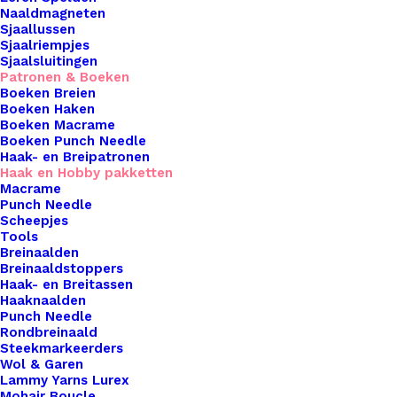
Oorspronkelijke
Huidige
€
10,00
€
5,00
Naaldmagneten
Sjaallussen
prijs
prijs
Sjaalriempjes
20 op voorraad
Sjaalsluitingen
was:
is:
Patronen & Boeken
Boeken Breien
Haakpakket
€ 10,00.
€ 5,00.
Boeken Haken
Rolmaatje
Boeken Macrame
Boeken Punch Needle
Oranje
Haak- en Breipatronen
Roze
Toevoegen aan winkelwagen
Haak en Hobby pakketten
Groen
Macrame
Punch Needle
Lama
Toevoegen aan verlanglijst
Scheepjes
aantal
Tools
Breinaalden
Breinaaldstoppers
Artikelnummer
54171071_haakpakket_rolmaatje_ora
Haak- en Breitassen
Haken & Breien
,
Patronen & Boeken
,
Haaknaalden
Categorie
pakketten
Punch Needle
Rondbreinaald
Steekmarkeerders
Wol & Garen
Binnen 1-3 werkdagen verzonden
Lammy Yarns Lurex
Veilig betalen
Mohair Boucle