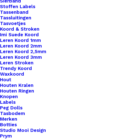
Sierband
Stoffen Labels
Tassenband
Tassluitingen
Tasvoetjes
Koord & Stroken
Imi Suede Koord
Leren Koord 1mm
Leren Koord 2mm
Leren Koord 2,5mm
Leren Koord 3mm
Leren Stroken
Trendy Koord
Waxkoord
Hout
Houten Kralen
Houten Ringen
Knopen
Labels
Peg Dolls
Tasbodem
Merken
Steekmarkeerders Margrietje Roze 2021
Botties
Studio Mooi Design
Prym
€
6,95