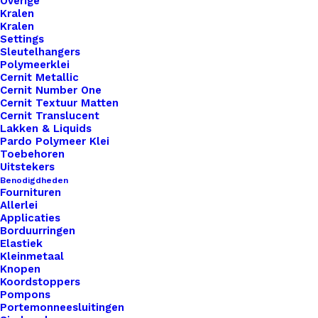
Overige
Kralen
Kralen
Settings
Sleutelhangers
Polymeerklei
Cernit Metallic
Cernit Number One
Cernit Textuur Matten
Cernit Translucent
Lakken & Liquids
Pardo Polymeer Klei
Toebehoren
Uitstekers
Benodigdheden
Scheepjes Catona Willow 395
Fournituren
Allerlei
Applicaties
€
2,45
Borduurringen
Elastiek
Kleinmetaal
Knopen
Koordstoppers
Pompons
Portemonneesluitingen