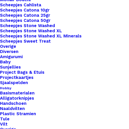
Scheepjes Cahlista
Unieke en kwaliteitsproducten
Scheepjes Catona 10gr
Scheepjes Catona 25gr
Scheepjes Catona 50gr
Scheepjes Stone Washed
Overzicht
Scheepjes Stone Washed XL
Scheepjes Stone Washed XL Minerals
Scheepjes Sweet Treat
Overige
Diversen
Amigurumi
Baby
Sunjellies
Nog meer leuks!
Project Bags & Etuis
Projectkaartjes
Sjaalspelden
Hobby
Basismaterialen
Alligatorknipjes
Handschoen
Naaldvilten
Plastic Stramien
Tule
Vilt