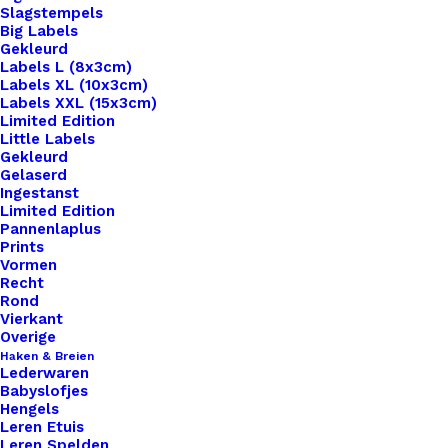
Slagstempels
Big Labels
Gekleurd
Labels L (8x3cm)
Labels XL (10x3cm)
Labels XXL (15x3cm)
Limited Edition
Little Labels
Gekleurd
Gelaserd
Ingestanst
Limited Edition
Pannenlaplus
Prints
Home
Haken & Breien
Vormen
Haakpakket Rolmaatje Oranje Roze Groen Lama
Recht
Rond
Haakpakket
Vierkant
Overige
Rolmaatje Oranje
Haken & Breien
Lederwaren
Babyslofjes
Roze Groen Lama
Hengels
Leren Etuis
Leren Spelden