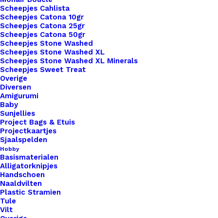
Scheepjes Cahlista
Met
Scheepjes Catona 10gr
Drukknoop
Scheepjes Catona 25gr
Toevoegen aan winkelwagen
Scheepjes Catona 50gr
10x3cm
Scheepjes Stone Washed
Zwart
Scheepjes Stone Washed XL
Toevoegen aan verlanglijst
Scheepjes Stone Washed XL Minerals
You
Scheepjes Sweet Treat
Are
Overige
Artikelnummer
54324031_big_labels_met_drukknoop_
One
Diversen
Amigurumi
Categorie
Leren Labels
,
Big Labels
,
Labels XL 
In
Baby
Kleur
A
Sunjellies
Project Bags & Etuis
Million
Projectkaartjes
Zilver
Sjaalspelden
Binnen 1-3 werkdagen verzonden
Hobby
aantal
Veilig betalen
Basismaterialen
Alligatorknipjes
Unieke en kwaliteitsproducten
Handschoen
Naaldvilten
Plastic Stramien
Tule
Overzicht
Vilt