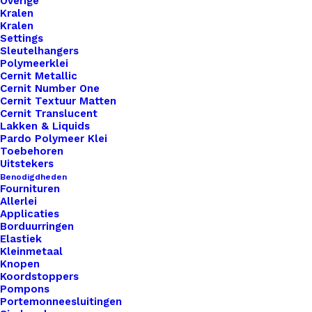
Overige
Kralen
Kralen
Settings
Sleutelhangers
Polymeerklei
Cernit Metallic
Nog meer leuks!
Cernit Number One
Cernit Textuur Matten
Cernit Translucent
Lakken & Liquids
Pardo Polymeer Klei
Toebehoren
Uitstekers
Benodigdheden
Fournituren
Allerlei
Applicaties
Borduurringen
Elastiek
Kleinmetaal
Knopen
Koordstoppers
Pompons
Portemonneesluitingen