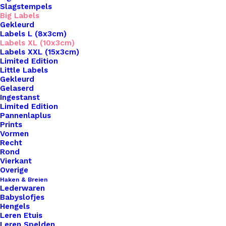
Slagstempels
Big Labels
Gekleurd
Labels L (8x3cm)
Labels XL (10x3cm)
Labels XXL (15x3cm)
Home
Leren Labels
Limited Edition
Big Labels Met Drukknoop 10x3cm Zwart You Are
Little Labels
Gekleurd
One In A Million Zilver
Gelaserd
Ingestanst
Big Labels Met
Limited Edition
Pannenlaplus
Drukknoop 10x3cm
Prints
Vormen
Recht
Zwart You Are One In
Rond
Vierkant
A Million Zilver
Overige
Haken & Breien
Lederwaren
€
3,50
Babyslofjes
Hengels
Leren Etuis
Wil je je handgemaakte haak- en breiwerken naar
Leren Spelden