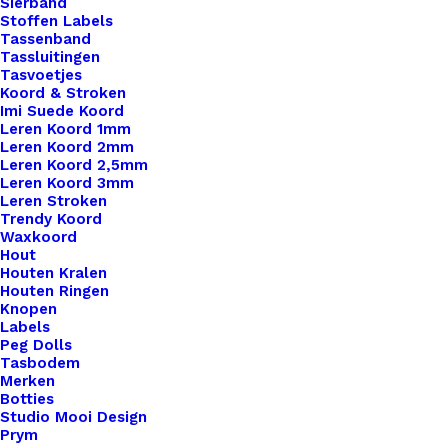
Sierband
Stoffen Labels
Tassenband
Tassluitingen
Tasvoetjes
Koord & Stroken
Imi Suede Koord
Leren Koord 1mm
Limited Edition Big Label Cognac Robust Met Schroef 10x3cm
Leren Koord 2mm
Leren Koord 2,5mm
Leren Koord 3mm
€
3,50
Leren Stroken
Trendy Koord
Waxkoord
Hout
Houten Kralen
Houten Ringen
Knopen
Labels
Peg Dolls
Tasbodem
Merken
Botties
Studio Mooi Design
Prym