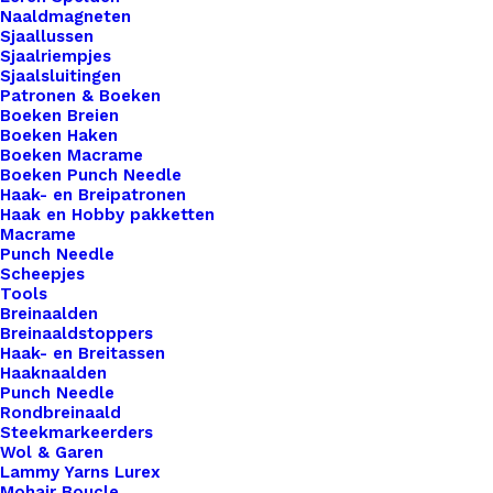
Naaldmagneten
een hoger niveau tillen? Overweeg dan onze
Sjaallussen
prachtige leren labels, de perfecte finishing touch
Sjaalriempjes
Sjaalsluitingen
voor al je creaties. Met onze labels voeg je niet
Patronen & Boeken
alleen een professionele uitstraling toe aan je
Boeken Breien
Boeken Haken
werk, maar ook een persoonlijk tintje dat jouw
Boeken Macrame
ambachtelijke meesterwerken onderscheidt van
Boeken Punch Needle
de rest. Voor de bewuste haak- en breisters onder
Haak- en Breipatronen
Haak en Hobby pakketten
ons bieden we ook een assortiment vegan leren
Macrame
labels aan die volledig diervriendelijk zijn.
Punch Needle
Scheepjes
Gemaakt van hoogwaardig synthetisch materiaal,
Tools
zijn deze labels een milieuvriendelijk alternatief
Breinaalden
Breinaaldstoppers
voor traditioneel leer, zonder concessies te doen
Haak- en Breitassen
aan stijl of kwaliteit.
Haaknaalden
Punch Needle
Rondbreinaald
5 op voorraad
Steekmarkeerders
Wol & Garen
Big
Lammy Yarns Lurex
Labels
Mohair Boucle