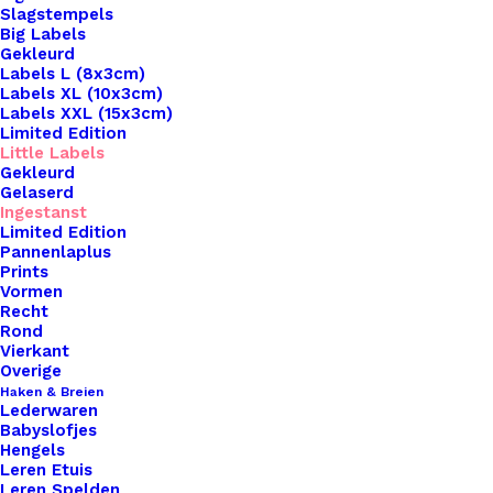
Slagstempels
Big Labels
Gekleurd
Labels L (8x3cm)
Labels XL (10x3cm)
Labels XXL (15x3cm)
Limited Edition
Little Labels
Gekleurd
Gelaserd
Ingestanst
Limited Edition
Pannenlaplus
Prints
Home
Leren Labels
Vormen
Little Label Met Met Diverse Sluitingen Stoer Met
Recht
Sterretje
Rond
Vierkant
Little Label Met Met
Overige
Haken & Breien
Lederwaren
Diverse Sluitingen
Babyslofjes
Hengels
Stoer Met Sterretje
Leren Etuis
Leren Spelden