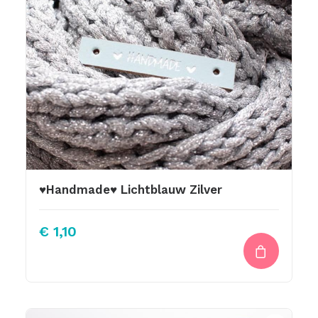
♥Handmade♥ Lichtblauw Zilver
€
1,10