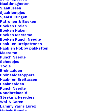
Naaldmagneten
€
1,00
Sjaallussen
Sjaalriempjes
Sjaalsluitingen
Patronen & Boeken
Op zoek naar een manier om je handgemaakte
Boeken Breien
haak- en breiwerken naar een hoger niveau te
Boeken Haken
tillen? Onze leren Little Labels zijn de perfecte
Boeken Macrame
Boeken Punch Needle
keuze om jouw creaties te voorzien van een
Haak- en Breipatronen
onderscheidend en professioneel tintje. Wat onze
Haak en Hobby pakketten
Macrame
Little Labels echt bijzonder maakt, is hun formaat
Punch Needle
en opvallende aanwezigheid. Deze smalle labels
Scheepjes
Tools
zijn perfect om je haak- en breiwerk te markeren
Breinaalden
en een statement te maken met je creaties. Of je
Breinaaldstoppers
Haak- en Breitassen
nu een deken, trui, tas of ander handgemaakt item
Haaknaalden
maakt, onze Little labels zullen gegarandeerd de
Punch Needle
aandacht trekken. Bij De Haakfabriek Webshop
Rondbreinaald
Steekmarkeerders
bieden we een verscheidenheid aan
Wol & Garen
bevestigingsopties voor onze leren Little Labels,
Lammy Yarns Lurex
Mohair Boucle