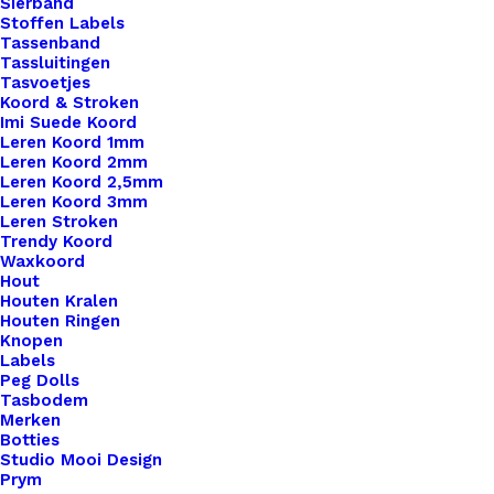
Sierband
Little
Stoffen Labels
Label
Tassenband
Tassluitingen
Met
Tasvoetjes
Met
Toevoegen aan winkelwagen
Koord & Stroken
Imi Suede Koord
Diverse
Leren Koord 1mm
Sluitingen
Toevoegen aan verlanglijst
Leren Koord 2mm
Stoer
Leren Koord 2,5mm
Leren Koord 3mm
Met
Leren Stroken
Artikelnummer
51241317_little_label_met_met_divers
Sterretje
Trendy Koord
Waxkoord
Categorie
Leren Labels
,
Little Labels
,
Ingestan
aantal
Hout
Houten Kralen
Houten Ringen
Binnen 1-3 werkdagen verzonden
Knopen
Labels
Veilig betalen
Peg Dolls
Unieke en kwaliteitsproducten
Tasbodem
Merken
Botties
Studio Mooi Design
Overzicht
Prym