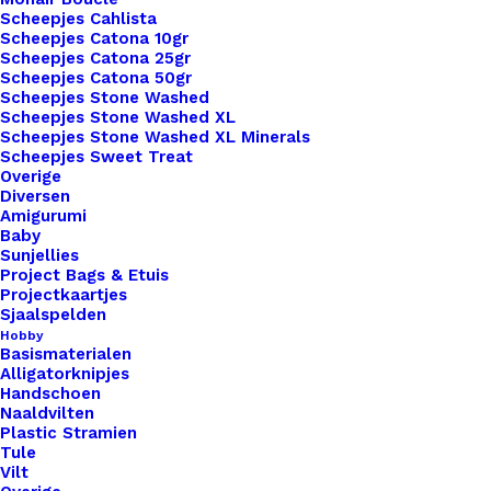
waaronder drukknopen, schroefsluitingen,
Scheepjes Cahlista
aannaaien en leren vetersluitingen. Of je nu de
Scheepjes Catona 10gr
Scheepjes Catona 25gr
voorkeur geeft aan een snelle en eenvoudige
Scheepjes Catona 50gr
bevestiging met drukknopen, een veilige
Scheepjes Stone Washed
Scheepjes Stone Washed XL
bevestiging met schroeven, of een meer
Scheepjes Stone Washed XL Minerals
traditionele look met aannaaien of vetersluiting,
Scheepjes Sweet Treat
wij hebben de perfecte optie voor jou. Onze leren
Overige
Diversen
Little labels zijn gemaakt van hoogwaardig leer,
Amigurumi
wat zorgt voor duurzaamheid en een luxe
Baby
Sunjellies
uitstraling. Bovendien bieden we een breed scala
Project Bags & Etuis
aan lettertypen, kleuren en personalisatieopties,
Projectkaartjes
Sjaalspelden
zodat je jouw labels kunt aanpassen aan jouw
Hobby
unieke stijl en merk. Ontdek vandaag nog de
Basismaterialen
Alligatorknipjes
mogelijkheden van onze leren Little Labels en
Handschoen
geef je haak- en breiwerk de finishing touch die
Naaldvilten
het verdient. Bestel nu en maak indruk met je
Plastic Stramien
Tule
creatieve meesterwerken!
Vilt