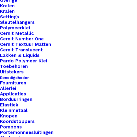
Overige
Kralen
Kleur
*
Kralen
Settings
Sleutelhangers
Polymeerklei
Cernit Metallic
Cernit Number One
Vorm
*
Cernit Textuur Matten
Cernit Translucent
Lakken & Liquids
Pardo Polymeer Klei
Toebehoren
Uitstekers
Benodigdheden
Fournituren
Allerlei
1x
Little Label Met Met Diverse Sluitingen
€ 1,00
Applicaties
Stoer Met Sterretje
Borduurringen
Elastiek
Kleinmetaal
Knopen
Subtotaal
€ 1,00
Koordstoppers
Pompons
Portemonneesluitingen