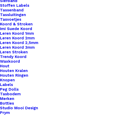
Nog meer leuks!
Sierband
Stoffen Labels
Tassenband
Tassluitingen
Tasvoetjes
Koord & Stroken
Imi Suede Koord
Leren Koord 1mm
Leren Koord 2mm
Leren Koord 2,5mm
Leren Koord 3mm
Leren Stroken
Trendy Koord
Waxkoord
Hout
Houten Kralen
Houten Ringen
Knopen
Labels
Peg Dolls
Tasbodem
Merken
Botties
Studio Mooi Design
Prym