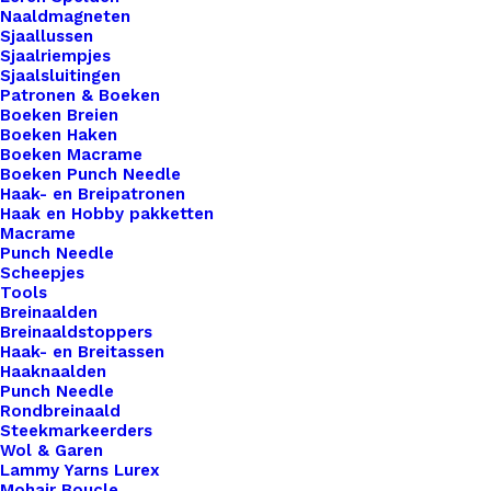
voor al je creaties. Met onze labels voeg je niet
Naaldmagneten
alleen een professionele uitstraling toe aan je
Sjaallussen
Sjaalriempjes
werk, maar ook een persoonlijk tintje dat jouw
Sjaalsluitingen
ambachtelijke meesterwerken onderscheidt van
Patronen & Boeken
Boeken Breien
de rest. Voor de bewuste haak- en breisters onder
Boeken Haken
ons bieden we ook een assortiment vegan leren
Boeken Macrame
Boeken Punch Needle
labels aan die volledig diervriendelijk zijn.
Haak- en Breipatronen
Gemaakt van hoogwaardig synthetisch materiaal,
Haak en Hobby pakketten
Macrame
zijn deze labels een milieuvriendelijk alternatief
Punch Needle
voor traditioneel leer, zonder concessies te doen
Scheepjes
aan stijl of kwaliteit.
Tools
Breinaalden
Breinaaldstoppers
Kleur
*
Haak- en Breitassen
Haaknaalden
Punch Needle
Rondbreinaald
Steekmarkeerders
Wol & Garen
Lammy Yarns Lurex
Vorm
*
Mohair Boucle