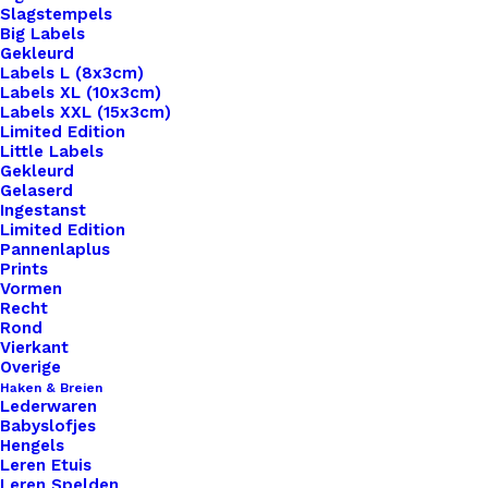
Slagstempels
Big Labels
Gekleurd
Labels L (8x3cm)
Labels XL (10x3cm)
Labels XXL (15x3cm)
Home
Leren Labels
Limited Edition
Leren Label 1,5x6cm Gelaserd Made With Love
Little Labels
Gekleurd
Gelaserd
Leren Label 1,5x6cm
Ingestanst
Limited Edition
Gelaserd Made With
Pannenlaplus
Prints
Love
Vormen
Recht
Rond
Vierkant
€
1,00
Overige
Haken & Breien
Lederwaren
Wil je je handgemaakte haak- en breiwerken naar
Babyslofjes
een hoger niveau tillen? Overweeg dan onze
Hengels
Leren Etuis
prachtige leren labels, de perfecte finishing touch
Leren Spelden