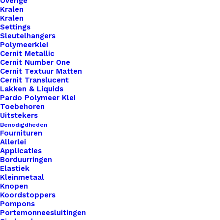
Overige
Love
Kralen
aantal
Kralen
Settings
Artikelnummer
66125309_leren_label_15x6cm_gelas
Sleutelhangers
Categorie
Leren Labels
,
Standaard Labels
,
Lie
Polymeerklei
Cernit Metallic
Kleur
Cernit Number One
Cernit Textuur Matten
Cernit Translucent
Binnen 1-3 werkdagen verzonden
Lakken & Liquids
Pardo Polymeer Klei
Veilig betalen
Toebehoren
Unieke en kwaliteitsproducten
Uitstekers
Benodigdheden
Fournituren
Allerlei
Overzicht
Applicaties
Borduurringen
Elastiek
Kleinmetaal
Knopen
Koordstoppers
Pompons
Portemonneesluitingen