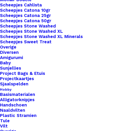
Scheepjes Cahlista
Scheepjes Catona 10gr
Scheepjes Catona 25gr
Scheepjes Catona 50gr
Scheepjes Stone Washed
Scheepjes Stone Washed XL
Scheepjes Stone Washed XL Minerals
1x
Leren Label 1,5x6cm Gelaserd Made
€ 1,00
Scheepjes Sweet Treat
Overige
With Love
Diversen
Amigurumi
Baby
Subtotaal
€ 1,00
Sunjellies
Project Bags & Etuis
Projectkaartjes
Sjaalspelden
Leren
Hobby
Basismaterialen
Label
Alligatorknipjes
1,5x6cm
Handschoen
Naaldvilten
Gelaserd
Toevoegen aan winkelwagen
Plastic Stramien
Made
Tule
Vilt
With
Toevoegen aan verlanglijst