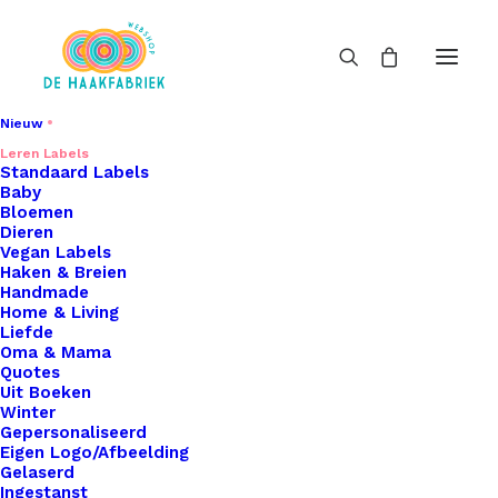
Nieuw
Leren Labels
Vormen
Standaard Labels
Baby
Home
Leren Labels
Vormen
Bloemen
Dieren
Vegan Labels
Haken & Breien
Handmade
Home & Living
Liefde
Oma & Mama
Filters
Quotes
Uit Boeken
Winter
Gepersonaliseerd
Eigen Logo/Afbeelding
Gelaserd
Ingestanst