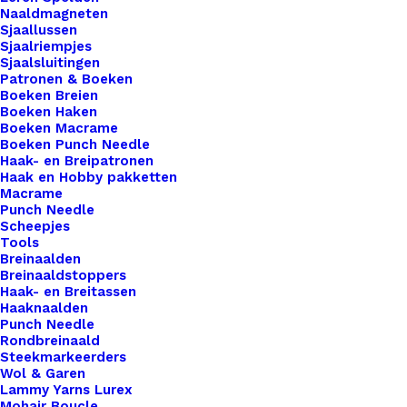
Naaldmagneten
Sjaallussen
Sjaalriempjes
Sjaalsluitingen
Patronen & Boeken
Boeken Breien
Boeken Haken
Boeken Macrame
Boeken Punch Needle
Haak- en Breipatronen
Haak en Hobby pakketten
Macrame
Punch Needle
Scheepjes
Tools
Breinaalden
Breinaaldstoppers
Haak- en Breitassen
Haaknaalden
Punch Needle
Rondbreinaald
Steekmarkeerders
Wol & Garen
Lammy Yarns Lurex
Mohair Boucle