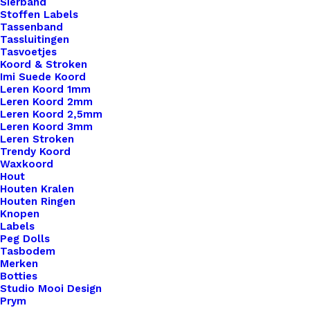
Sierband
Stoffen Labels
Tassenband
Tassluitingen
Tasvoetjes
Koord & Stroken
Imi Suede Koord
Leren Koord 1mm
Leren Koord 2mm
Leren Koord 2,5mm
Leren Koord 3mm
Leren Stroken
Trendy Koord
Waxkoord
Imi Leer Hangers Leaf Leopard Beige-Red Brown Small
Hout
Houten Kralen
Houten Ringen
€
0,95
Knopen
Labels
Peg Dolls
Tasbodem
Merken
Botties
Studio Mooi Design
Prym