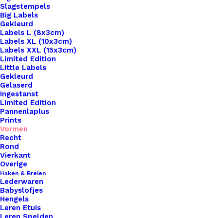
Slagstempels
Big Labels
Gekleurd
Labels L (8x3cm)
Labels XL (10x3cm)
Labels XXL (15x3cm)
Limited Edition
Little Labels
Gekleurd
Gelaserd
Ingestanst
Limited Edition
Pannenlaplus
Prints
Vormen
Recht
Rond
Vierkant
Sluiting Mini Labels
Overige
Haken & Breien
Lederwaren
€
0,50
Babyslofjes
Hengels
Leren Etuis
Leren Spelden