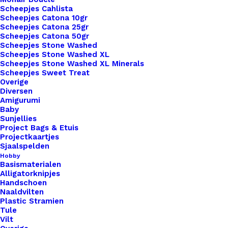
Ronde Leren Labels Klein 17mm
Scheepjes Cahlista
Scheepjes Catona 10gr
Scheepjes Catona 25gr
€
0,80
Scheepjes Catona 50gr
Scheepjes Stone Washed
Scheepjes Stone Washed XL
Scheepjes Stone Washed XL Minerals
Scheepjes Sweet Treat
Overige
Diversen
Amigurumi
Baby
Sunjellies
Project Bags & Etuis
Projectkaartjes
Sjaalspelden
Hobby
Basismaterialen
Alligatorknipjes
Handschoen
Naaldvilten
Plastic Stramien
Tule
Vilt