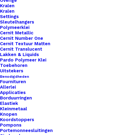
Overige
Kralen
Kralen
Settings
Sleutelhangers
Polymeerklei
Cernit Metallic
Ronde Leren Labels Klein 16mm Met Symbool
Cernit Number One
Cernit Textuur Matten
Cernit Translucent
€
0,80
Lakken & Liquids
Pardo Polymeer Klei
Toebehoren
Uitstekers
Benodigdheden
Fournituren
Allerlei
Applicaties
Borduurringen
Elastiek
Kleinmetaal
Knopen
Koordstoppers
Pompons
Portemonneesluitingen