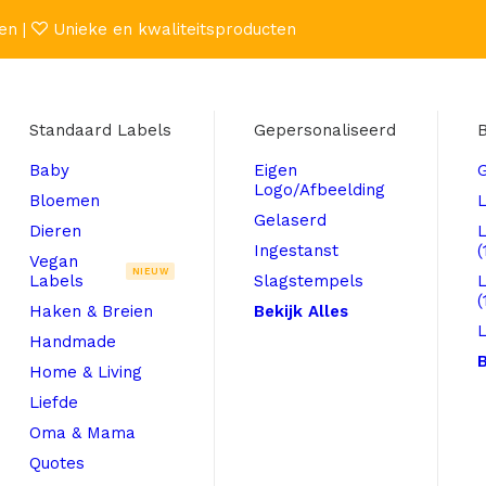
en |
Unieke en kwaliteitsproducten
Standaard Labels
Gepersonaliseerd
B
Baby
Eigen
Logo/Afbeelding
Bloemen
L
Gelaserd
Dieren
Ingestanst
(
Vegan
NIEUW
Labels
Slagstempels
(
Haken & Breien
Bekijk Alles
L
Handmade
B
Home & Living
Liefde
Oma & Mama
Quotes