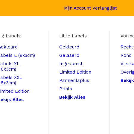
Mijn Account
Verlanglijst
ig Labels
Little Labels
Vorm
Gekleurd
Gekleurd
Recht
abels L (8x3cm)
Gelaserd
Rond
Labels XL
Ingestanst
Vierk
10x3cm)
Limited Edition
Overi
Labels XXL
Pannenlaplus
Bekijk
15x3cm)
Prints
imited Edition
Bekijk Alles
ekijk Alles