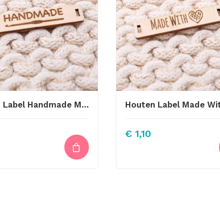
Houten Label Handmade Met Haaknaald
€
1,10