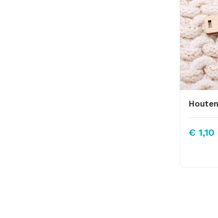
€
1,10