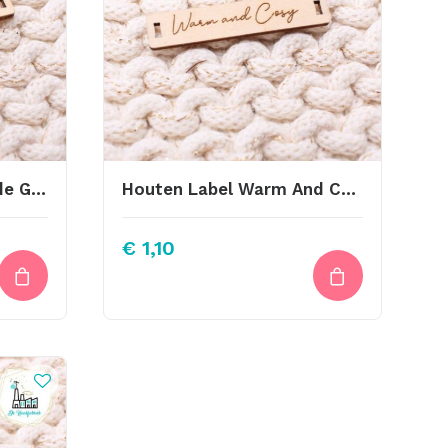
Houten Label Met Liefde Gemaakt
Houten Label Warm And Cosy
€
1,10