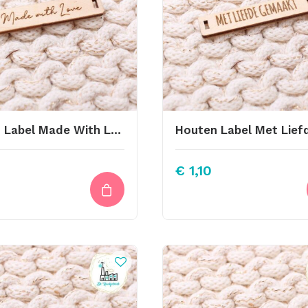
Houten Label Made With Love Sierlijk
€
1,10