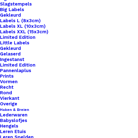
Slagstempels
Big Labels
Gekleurd
Labels L (8x3cm)
Labels XL (10x3cm)
Labels XXL (15x3cm)
Home
Benodigdheden
Limited Edition
Waxkoord Metallic 1.0mm Steel Grey
Little Labels
Gekleurd
Gelaserd
Waxkoord Metallic
Ingestanst
Limited Edition
1.0mm Steel Grey
Pannenlaplus
Prints
Vormen
€
0,20
Recht
Rond
Vierkant
per meter.
Overige
Haken & Breien
Lederwaren
100 op voorraad
Babyslofjes
Hengels
Waxkoord
Leren Etuis
Leren Spelden
Metallic