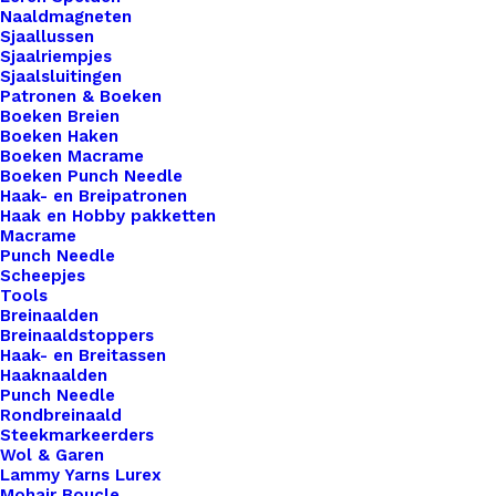
Naaldmagneten
1.0mm
Sjaallussen
Steel
Sjaalriempjes
Toevoegen aan winkelwagen
Sjaalsluitingen
Grey
Patronen & Boeken
aantal
Boeken Breien
Toevoegen aan verlanglijst
Boeken Haken
Boeken Macrame
Boeken Punch Needle
Artikelnummer
52725497_waxkoord_metallic_10mm_
Haak- en Breipatronen
Haak en Hobby pakketten
Categorie
Benodigdheden
,
Koord & Stroken
,
Wa
Macrame
Punch Needle
Scheepjes
Binnen 1-3 werkdagen verzonden
Tools
Breinaalden
Veilig betalen
Breinaaldstoppers
Unieke en kwaliteitsproducten
Haak- en Breitassen
Haaknaalden
Punch Needle
Rondbreinaald
Steekmarkeerders
Overzicht
Wol & Garen
Lammy Yarns Lurex
Mohair Boucle