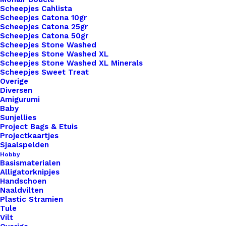
Scheepjes Cahlista
Scheepjes Catona 10gr
Scheepjes Catona 25gr
Scheepjes Catona 50gr
Nog meer leuks!
Scheepjes Stone Washed
Scheepjes Stone Washed XL
Scheepjes Stone Washed XL Minerals
Scheepjes Sweet Treat
Overige
Diversen
Amigurumi
Baby
Sunjellies
Project Bags & Etuis
Projectkaartjes
Sjaalspelden
Hobby
Basismaterialen
Alligatorknipjes
Handschoen
Naaldvilten
Plastic Stramien
Tule
Vilt