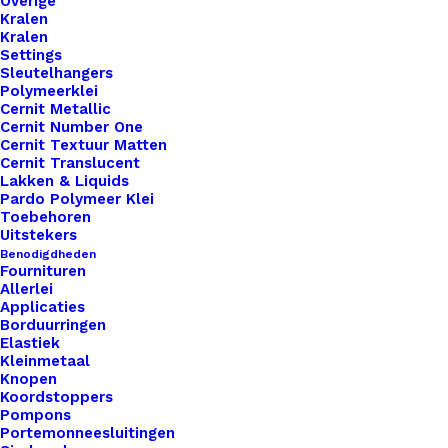
Overige
Kralen
Kralen
Settings
Sleutelhangers
Polymeerklei
Cernit Metallic
Sleutelhanger zilver 3,5 cm
Cernit Number One
Cernit Textuur Matten
Cernit Translucent
€
1,25
Lakken & Liquids
Pardo Polymeer Klei
Toebehoren
Uitstekers
Benodigdheden
Fournituren
Allerlei
Applicaties
Borduurringen
Elastiek
Kleinmetaal
Knopen
Koordstoppers
Pompons
Portemonneesluitingen