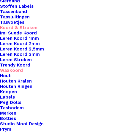
Sierband
Stoffen Labels
Tassenband
Tassluitingen
Tasvoetjes
Koord & Stroken
Imi Suede Koord
Leren Koord 1mm
Leren Koord 2mm
Leren Koord 2,5mm
Leren Koord 3mm
Leren Stroken
Trendy Koord
Waxkoord
Pompon Kunstbont 9cm Doorsnede Donker Bruin
Hout
Houten Kralen
Houten Ringen
€
3,25
Knopen
Labels
Peg Dolls
Tasbodem
Merken
Botties
Studio Mooi Design
Prym