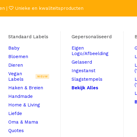
en |
Unieke en kwaliteitsproducten
Standaard Labels
Gepersonaliseerd
B
Baby
Eigen
Logo/Afbeelding
Bloemen
L
Gelaserd
Dieren
Ingestanst
(
Vegan
NIEUW
Labels
Slagstempels
(
Haken & Breien
Bekijk Alles
L
Handmade
B
Home & Living
Liefde
Oma & Mama
Quotes