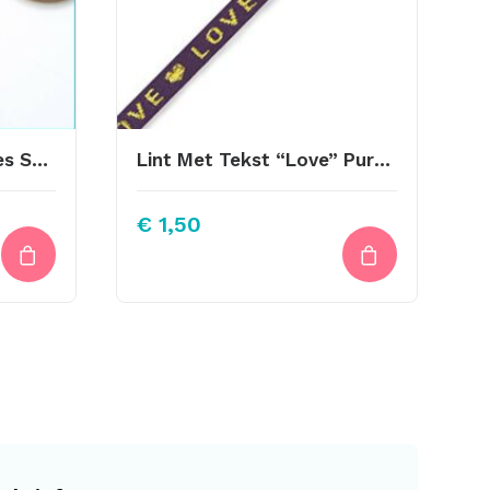
30mm Houten Knoopjes Stoer Design De Haakfabriek
Lint Met Tekst “Love” Purple-Gold 10mm
€
1,50