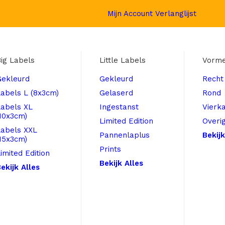
Mijn Account
Verlanglijst
ig Labels
Little Labels
Vorm
Gekleurd
Gekleurd
Recht
abels L (8x3cm)
Gelaserd
Rond
Labels XL
Ingestanst
Vierk
10x3cm)
Limited Edition
Overi
Labels XXL
Pannenlaplus
Bekijk
15x3cm)
Prints
imited Edition
Bekijk Alles
ekijk Alles