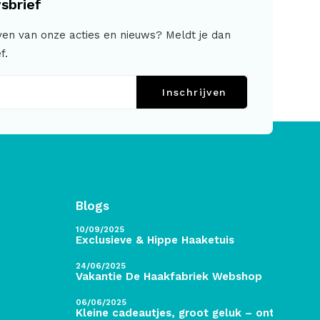
sbrief
jven van onze acties en nieuws? Meldt je dan
f.
Inschrijven
Blogs
10/09/2025
Exclusieve & Hippe Haaketuis
24/06/2025
Vakantie De Haakfabriek Webshop
06/06/2025
Kleine cadeautjes, groot geluk – ontdek de 