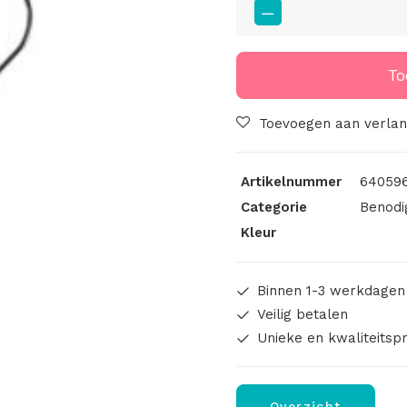
Frame
Hart
Ø15cm
To
Zwart
aantal
Toevoegen aan verlang
Artikelnummer
640596
Categorie
Benodi
Kleur
Binnen 1-3 werkdagen
Veilig betalen
Unieke en kwaliteitsp
Overzicht