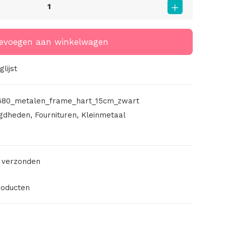
evoegen aan winkelwagen
lijst
80_metalen_frame_hart_15cm_zwart
gdheden
,
Fournituren
,
Kleinmetaal
 verzonden
roducten