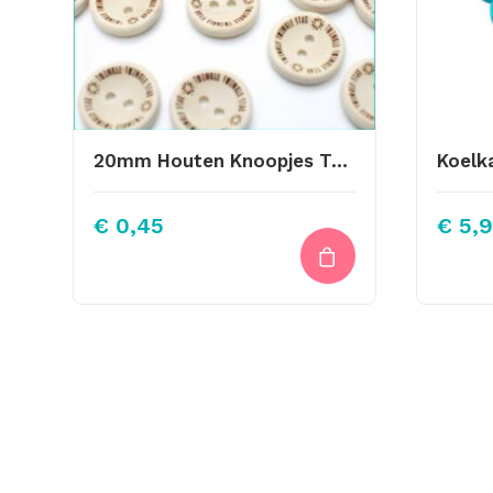
20mm Houten Knoopjes Twinkle Twinkle Star Design De Haakfabriek
Koelk
€
0,45
€
5,9