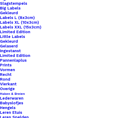
Slagstempels
Big Labels
Gekleurd
Labels L (8x3cm)
Labels XL (10x3cm)
Labels XXL (15x3cm)
Limited Edition
Little Labels
Gekleurd
Gelaserd
Ingestanst
Limited Edition
Pannenlaplus
Prints
Home
Benodigdheden
Botties Kids XL Maat 34-35
Vormen
Recht
Botties Kids XL Maat
Rond
Vierkant
34-35
Overige
Haken & Breien
Lederwaren
€
14,99
Babyslofjes
Hengels
Leren Etuis
Leren Spelden
4 op voorraad