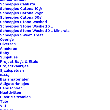
Overzicht
Scheepjes Cahlista
Scheepjes Catona 10gr
Scheepjes Catona 25gr
Scheepjes Catona 50gr
Scheepjes Stone Washed
Scheepjes Stone Washed XL
Scheepjes Stone Washed XL Minerals
Scheepjes Sweet Treat
Nog meer leuks!
Overige
Diversen
Amigurumi
Baby
Sunjellies
Project Bags & Etuis
Projectkaartjes
Sjaalspelden
Hobby
Basismaterialen
Alligatorknipjes
Handschoen
Naaldvilten
Plastic Stramien
Tule
Vilt