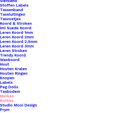
Sierband
Stoffen Labels
Tassenband
Tassluitingen
Tasvoetjes
Koord & Stroken
Imi Suede Koord
Leren Koord 1mm
Leren Koord 2mm
Leren Koord 2,5mm
Leren Koord 3mm
Leren Stroken
Trendy Koord
Waxkoord
Hout
Houten Kralen
Houten Ringen
Metalen klikgesp 25MM x 50MM
Knopen
Labels
Peg Dolls
€
3,30
Tasbodem
Merken
Botties
Studio Mooi Design
Prym