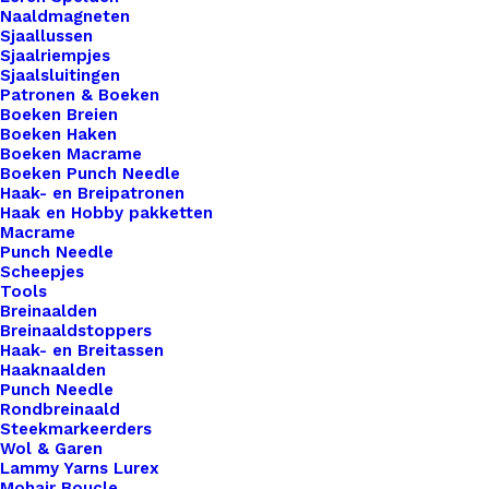
Naaldmagneten
Sjaallussen
Botties
Sjaalriempjes
Kids
Sjaalsluitingen
Patronen & Boeken
XL
Boeken Breien
Maat
Boeken Haken
Toevoegen aan winkelwagen
Boeken Macrame
34-
Boeken Punch Needle
35
Haak- en Breipatronen
Toevoegen aan verlanglijst
Haak en Hobby pakketten
aantal
Macrame
Punch Needle
Artikelnummer
54026672_botties_kids_xl_maat_3435
Scheepjes
Tools
Categorie
Benodigdheden
,
Merken
,
Botties
Breinaalden
Breinaaldstoppers
Haak- en Breitassen
Binnen 1-3 werkdagen verzonden
Haaknaalden
Punch Needle
Veilig betalen
Rondbreinaald
Unieke en kwaliteitsproducten
Steekmarkeerders
Wol & Garen
Lammy Yarns Lurex
Mohair Boucle