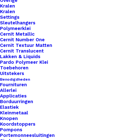
Overige
Kralen
Kralen
Settings
Sleutelhangers
Polymeerklei
Cernit Metallic
Cernit Number One
Cernit Textuur Matten
Cernit Translucent
Strijk Label Handmade Met Ster Grijs Met Wit
Lakken & Liquids
Pardo Polymeer Klei
Toebehoren
Uitstekers
€
1,00
Benodigdheden
Fournituren
Allerlei
Applicaties
Borduurringen
Elastiek
Kleinmetaal
Knopen
Koordstoppers
Pompons
Portemonneesluitingen