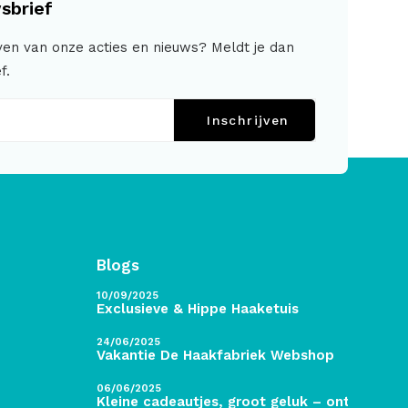
sbrief
jven van onze acties en nieuws? Meldt je dan
f.
Inschrijven
Blogs
10/09/2025
Exclusieve & Hippe Haaketuis
24/06/2025
Vakantie De Haakfabriek Webshop
06/06/2025
Kleine cadeautjes, groot geluk – ontdek de 