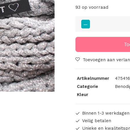
93 op voorraad
Strijk
Label
Gemaakt
Met
To
Hartje
Zwart
Toevoegen aan verlang
Met
Wit
Artikelnummer
475416
aantal
Categorie
Benodi
Kleur
Binnen 1-3 werkdagen
Veilig betalen
Unieke en kwaliteitsp