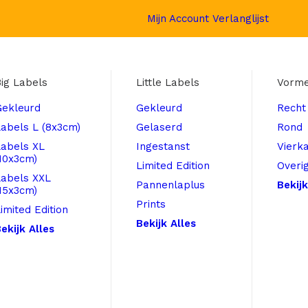
Mijn Account
Verlanglijst
ig Labels
Little Labels
Vorm
Gekleurd
Gekleurd
Recht
abels L (8x3cm)
Gelaserd
Rond
Labels XL
Ingestanst
Vierk
10x3cm)
Limited Edition
Overi
Labels XXL
Pannenlaplus
Bekijk
15x3cm)
Prints
imited Edition
Bekijk Alles
ekijk Alles