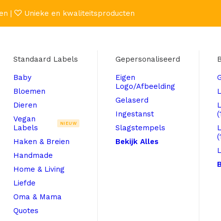
en |
Unieke en kwaliteitsproducten
Standaard Labels
Gepersonaliseerd
B
Baby
Eigen
Logo/Afbeelding
Bloemen
L
Gelaserd
Dieren
Ingestanst
(
Vegan
NIEUW
Labels
Slagstempels
(
Haken & Breien
Bekijk Alles
L
Handmade
B
Home & Living
Liefde
Oma & Mama
Quotes