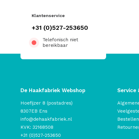
Klantenservice
+31 (0)527-253650
Telefonisch niet
bereikbaar
De Haakfabriek Webshop
Service 
Hoefijzer 8 (postadres)
Algemen
8307EB Ens
Veelgest
info@dehaakfabriek.nl
Bestellen
KVK: 32168508
Retourner
+31 (0)527-253650