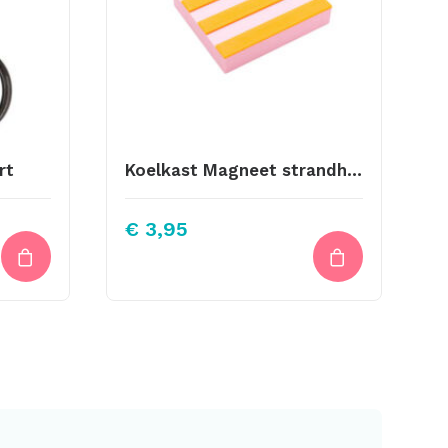
rt
Koelkast Magneet strandhuisje 4
€
3,95