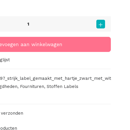
evoegen aan winkelwagen
lijst
97_strijk_label_gemaakt_met_hartje_zwart_met_wit
gdheden
,
Fournituren
,
Stoffen Labels
 verzonden
roducten