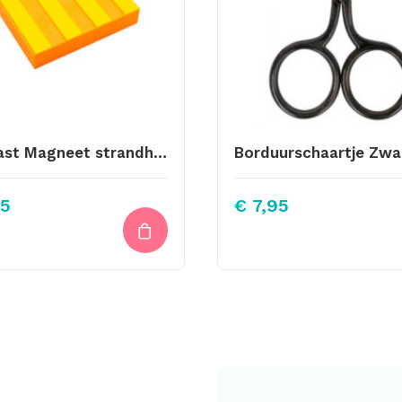
Koelkast Magneet strandhuisje 2
Borduurschaartje Zwa
5
€
7,95