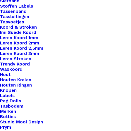
Sierband
Musketon Haak 8cm
Stoffen Labels
Tassenband
Tassluitingen
€
1,10
Tasvoetjes
Koord & Stroken
Imi Suede Koord
Leren Koord 1mm
Leren Koord 2mm
Leren Koord 2,5mm
Leren Koord 3mm
Leren Stroken
Trendy Koord
Waxkoord
Hout
Houten Kralen
Houten Ringen
Knopen
Labels
Peg Dolls
Tasbodem
Merken
Botties
Studio Mooi Design
Prym