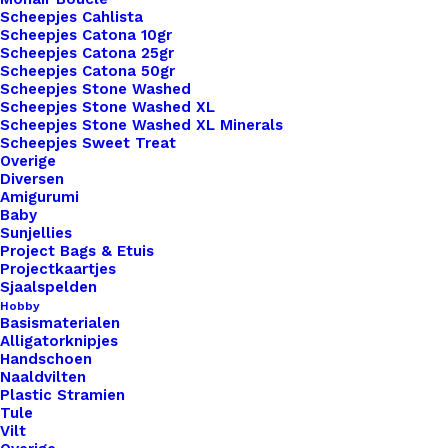
Toevoegen aan verlanglijst
Scheepjes Cahlista
Scheepjes Catona 10gr
Scheepjes Catona 25gr
Artikelnummer
49999946_portemonnee_sluiting_16
Scheepjes Catona 50gr
Scheepjes Stone Washed
Benodigdheden
,
Fournituren
,
Categorie
Scheepjes Stone Washed XL
Portemonneesluitingen
Scheepjes Stone Washed XL Minerals
Scheepjes Sweet Treat
Overige
Binnen 1-3 werkdagen verzonden
Diversen
Amigurumi
Veilig betalen
Baby
Unieke en kwaliteitsproducten
Sunjellies
Project Bags & Etuis
Projectkaartjes
Sjaalspelden
Overzicht
Hobby
Basismaterialen
Alligatorknipjes
Handschoen
Naaldvilten
Plastic Stramien
Tule
Vilt