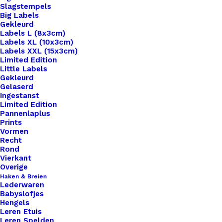
Slagstempels
Big Labels
Gekleurd
Labels L (8x3cm)
Labels XL (10x3cm)
Labels XXL (15x3cm)
Home
Benodigdheden
Limited Edition
Portemonnee Sluiting 16×9,5cm
Little Labels
Gekleurd
Gelaserd
Portemonnee Sluiting
Ingestanst
Limited Edition
16×9,5cm
Pannenlaplus
Prints
Vormen
€
5,95
Recht
Rond
Vierkant
Of je nu op zoek bent naar een klassieke metalen
Overige
Haken & Breien
sluiting voor een tijdloze uitstraling of een
Lederwaren
moderne kunststof sluiting voor een eigentijdse
Babyslofjes
Hengels
touch, wij hebben de perfecte optie voor jouw
Leren Etuis
project. Onze sluitingen zijn van hoge kwaliteit en
Leren Spelden