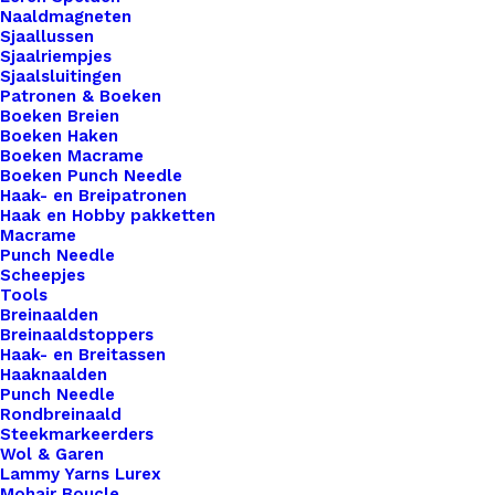
Naaldmagneten
zorgen voor een veilige en betrouwbare afsluiting
Sjaallussen
van je portemonnee of tasje, zodat je je geen
Sjaalriempjes
zorgen hoeft te maken over verlies van geld of
Sjaalsluitingen
Patronen & Boeken
pasjes. Met een verscheidenheid aan kleuren om
Boeken Breien
uit te kiezen, kun je eenvoudig een sluiting vinden
Boeken Haken
Boeken Macrame
die past bij de stijl en het ontwerp van je zelf
Boeken Punch Needle
gemaakte portemonnee. Voeg een stijlvolle en
Haak- en Breipatronen
Haak en Hobby pakketten
praktische afwerking toe aan je creaties met onze
Macrame
diverse portemonneesluitingen.
Punch Needle
Scheepjes
Tools
6 op voorraad
Breinaalden
Breinaaldstoppers
Portemonnee
Haak- en Breitassen
Sluiting
Haaknaalden
Punch Needle
16x9,5cm
Rondbreinaald
aantal
Steekmarkeerders
Toevoegen aan winkelwagen
Wol & Garen
Lammy Yarns Lurex
Mohair Boucle