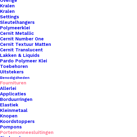
Nog meer leuks!
Overige
Kralen
Kralen
Settings
Sleutelhangers
Polymeerklei
Cernit Metallic
Cernit Number One
Cernit Textuur Matten
Cernit Translucent
Lakken & Liquids
Pardo Polymeer Klei
Toebehoren
Uitstekers
Benodigdheden
Fournituren
Allerlei
Applicaties
Borduurringen
Elastiek
Kleinmetaal
Knopen
Koordstoppers
Pompons
Portemonneesluitingen