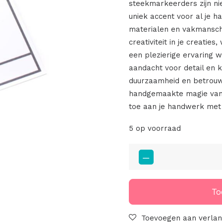
steekmarkeerders zijn ni
uniek accent voor al je h
materialen en vakmansc
creativiteit in je creati
een plezierige ervaring w
aandacht voor detail en 
duurzaamheid en betrouw
handgemaakte magie van 
toe aan je handwerk met
5 op voorraad
Steekmarkeerders
Smiley
Creme
aantal
To
Toevoegen aan verlang