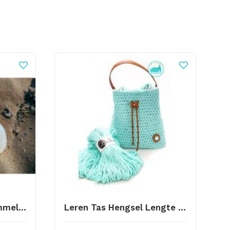
Haakpatroon Eitje Rammelaar
Leren Tas Hengsel Lengte 40cm Antraciet