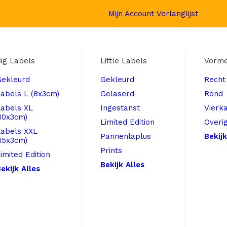
Mijn Account
Verlanglijst
ig Labels
Little Labels
Vorm
Gekleurd
Gekleurd
Recht
abels L (8x3cm)
Gelaserd
Rond
Labels XL
Ingestanst
Vierk
10x3cm)
Limited Edition
Overi
Labels XXL
Pannenlaplus
Bekijk
15x3cm)
Prints
imited Edition
Bekijk Alles
ekijk Alles