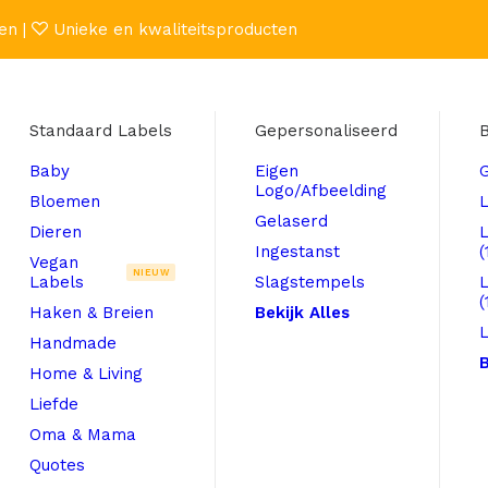
en |
Unieke en kwaliteitsproducten
Standaard Labels
Gepersonaliseerd
B
Baby
Eigen
Logo/Afbeelding
Bloemen
L
Gelaserd
Dieren
Ingestanst
(
Vegan
NIEUW
Labels
Slagstempels
(
Haken & Breien
Bekijk Alles
L
Handmade
B
Home & Living
Liefde
Oma & Mama
Quotes