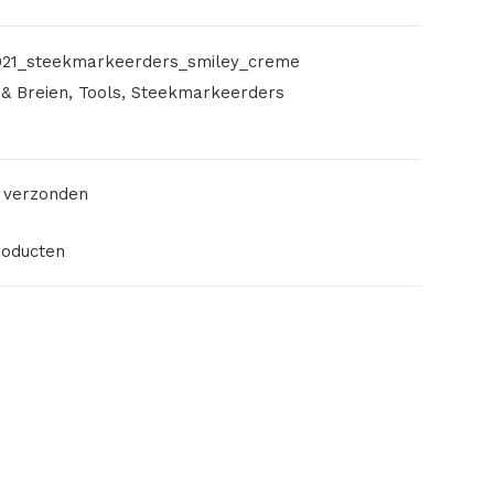
21_steekmarkeerders_smiley_creme
& Breien
,
Tools
,
Steekmarkeerders
 verzonden
roducten