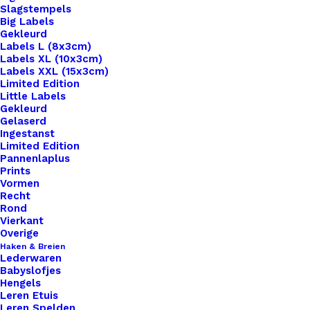
Slagstempels
Big Labels
Gekleurd
Labels L (8x3cm)
Labels XL (10x3cm)
Labels XXL (15x3cm)
Home
Haken & Breien
Cahlista Ginger Gold (383)
Limited Edition
Little Labels
Cahlista Ginger Gold
Gekleurd
Gelaserd
Ingestanst
(383)
Limited Edition
Pannenlaplus
Prints
Oorspronkelijke
Huidige
€
2,35
€
1,50
Vormen
Recht
prijs
prijs
Rond
Pendikte 5mm | Gewicht: 50 gram | Looplengte: 85
Vierkant
was:
is:
meter | Stekenverhouding: 19 st x 23 nld is 10 x
Overige
€ 2,35.
€ 1,50.
Haken & Breien
10cm met 4,50-5,00mm naalden. .
Lederwaren
Babyslofjes
3 op voorraad
Hengels
Leren Etuis
Leren Spelden