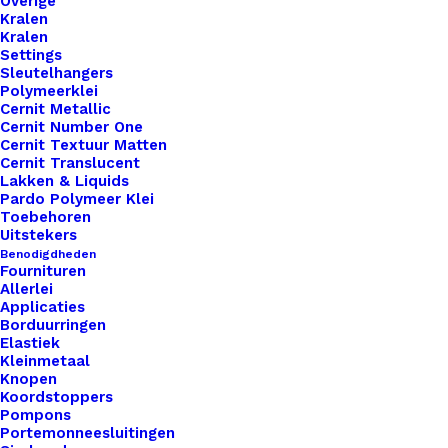
Overige
Kralen
Kralen
Settings
Sleutelhangers
Polymeerklei
Cernit Metallic
Cernit Number One
Cernit Textuur Matten
Cernit Translucent
Lakken & Liquids
Pardo Polymeer Klei
Sneakers Voor Amigurumi Poppetjes Aqua Blauw
Toebehoren
Uitstekers
Benodigdheden
€
4,95
Fournituren
Allerlei
Applicaties
Borduurringen
Elastiek
Kleinmetaal
Knopen
Koordstoppers
Pompons
Portemonneesluitingen