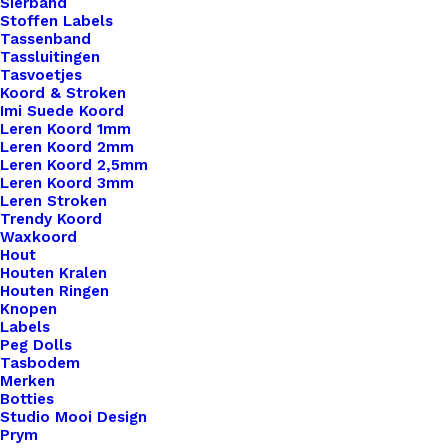
Sierband
Stoffen Labels
Tassenband
Tassluitingen
Tasvoetjes
Koord & Stroken
Imi Suede Koord
Leren Koord 1mm
Leren Koord 2mm
Leren Koord 2,5mm
Leren Koord 3mm
Leren Stroken
Trendy Koord
Waxkoord
Hout
Houten Kralen
Houten Ringen
Knopen
Labels
Chiaogoo Premium Sokkennaalden 20cm 8.00mm
Peg Dolls
Tasbodem
Merken
€
11,95
Botties
Studio Mooi Design
Prym