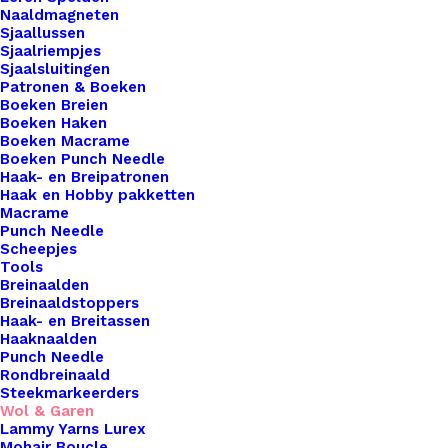
Cahlista
Naaldmagneten
Ginger
Sjaallussen
Sjaalriempjes
Gold
Sjaalsluitingen
(383)
Toevoegen aan winkelwagen
Patronen & Boeken
aantal
Boeken Breien
Boeken Haken
Toevoegen aan verlanglijst
Boeken Macrame
Boeken Punch Needle
Haak- en Breipatronen
Haak en Hobby pakketten
Artikelnummer
50447544_cahlista_ginger_gold_383
Macrame
Haken & Breien
,
Wol & Garen
,
Punch Needle
Categorie
Scheepjes Cahlista
Scheepjes
Tools
Naalddikte
4,5 | 5
Breinaalden
Breinaaldstoppers
Kleur
Roze
Haak- en Breitassen
Haaknaalden
Punch Needle
Binnen 1-3 werkdagen verzonden
Rondbreinaald
Steekmarkeerders
Veilig betalen
Wol & Garen
Unieke en kwaliteitsproducten
Lammy Yarns Lurex
Mohair Boucle