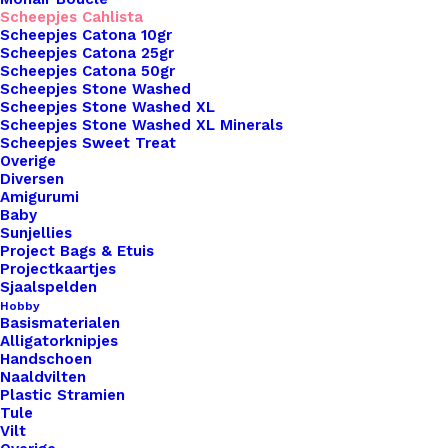
Scheepjes Cahlista
Scheepjes Catona 10gr
Overzicht
Scheepjes Catona 25gr
Scheepjes Catona 50gr
Scheepjes Stone Washed
Scheepjes Stone Washed XL
Scheepjes Stone Washed XL Minerals
Scheepjes Sweet Treat
Overige
Diversen
Nog meer leuks!
Amigurumi
Baby
Sunjellies
Project Bags & Etuis
Projectkaartjes
Sjaalspelden
Hobby
Basismaterialen
Alligatorknipjes
Handschoen
Naaldvilten
Plastic Stramien
Tule
Vilt