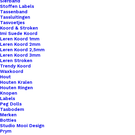
Sierband
Stoffen Labels
Tassenband
Tassluitingen
Tasvoetjes
Koord & Stroken
Imi Suede Koord
Leren Koord 1mm
Leren Koord 2mm
Leren Koord 2,5mm
Leren Koord 3mm
Leren Stroken
Trendy Koord
Waxkoord
Hout
Houten Kralen
Houten Ringen
Knopen
Labels
Peg Dolls
Tasbodem
Merken
Leren Tas Hengsel Lengte 40cm Lila
Botties
Studio Mooi Design
Prym
€
11,95