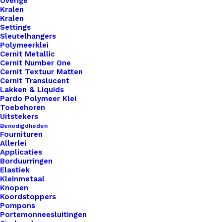
Overige
Kralen
Kralen
Settings
Sleutelhangers
Polymeerklei
Cernit Metallic
Cernit Number One
Cernit Textuur Matten
Cernit Translucent
Lakken & Liquids
Pardo Polymeer Klei
Toebehoren
Uitstekers
Benodigdheden
Knit Pro Kabel 60cm Met Einddopjes
Fournituren
Allerlei
Applicaties
€
2,80
Borduurringen
Elastiek
Kleinmetaal
Knopen
Koordstoppers
Pompons
Portemonneesluitingen