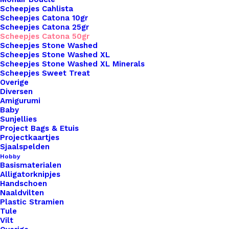
Scheepjes Cahlista
Unieke en kwaliteitsproducten
Scheepjes Catona 10gr
Scheepjes Catona 25gr
Scheepjes Catona 50gr
Scheepjes Stone Washed
Overzicht
Scheepjes Stone Washed XL
Scheepjes Stone Washed XL Minerals
Scheepjes Sweet Treat
Overige
Diversen
Amigurumi
Baby
Sunjellies
Nog meer leuks!
Project Bags & Etuis
Projectkaartjes
Sjaalspelden
Hobby
Basismaterialen
Alligatorknipjes
Handschoen
Naaldvilten
Plastic Stramien
Tule
Vilt