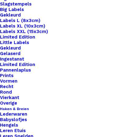
Slagstempels
Big Labels
Gekleurd
Labels L (8x3cm)
Labels XL (10x3cm)
Labels XXL (15x3cm)
Home
Haken & Breien
Limited Edition
Scheepjes Catona 501 Anthracite
Little Labels
Gekleurd
Gelaserd
Scheepjes Catona
Ingestanst
Limited Edition
501 Anthracite
Pannenlaplus
Prints
Vormen
€
2,45
Recht
Rond
Vierkant
Catona 50 is een 100% gemerceriseerde katoenen
Overige
Haken & Breien
garen. Geschikt om mee te haken, te breien, voor
Lederwaren
bijvoorbeeld mochila tassen en amigurumi haken.
Babyslofjes
Hengels
Naaldgebruik 2,5 – 3,5.
Leren Etuis
Leren Spelden