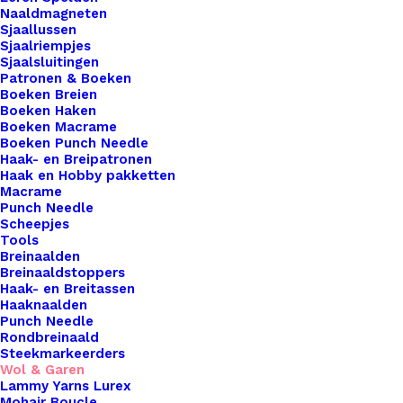
10 op voorraad
Naaldmagneten
Sjaallussen
Scheepjes
Sjaalriempjes
Sjaalsluitingen
Catona
Patronen & Boeken
501
Boeken Breien
Boeken Haken
Anthracite
Toevoegen aan winkelwagen
Boeken Macrame
aantal
Boeken Punch Needle
Haak- en Breipatronen
Toevoegen aan verlanglijst
Haak en Hobby pakketten
Macrame
Punch Needle
Scheepjes
Artikelnummer
75210534_scheepjes_catona_501_anth
Tools
Haken & Breien
,
Wol & Garen
,
Scheep
Breinaalden
Categorie
Catona 50gr
Breinaaldstoppers
Haak- en Breitassen
Naalddikte
2,5 | 3,5
Haaknaalden
Kleur
Grijs
Punch Needle
Rondbreinaald
Steekmarkeerders
Wol & Garen
Binnen 1-3 werkdagen verzonden
Lammy Yarns Lurex
Veilig betalen
Mohair Boucle