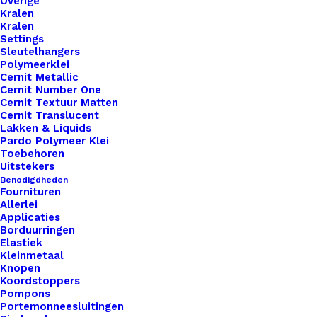
Overige
Kralen
Kralen
Settings
Sleutelhangers
Polymeerklei
Cernit Metallic
Cernit Number One
Cernit Textuur Matten
Cernit Translucent
Lakken & Liquids
Sneakers Voor Amigurumi Poppetjes Roze
Pardo Polymeer Klei
Toebehoren
Uitstekers
€
4,95
Benodigdheden
Fournituren
Allerlei
Applicaties
Borduurringen
Elastiek
Kleinmetaal
Knopen
Koordstoppers
Pompons
Portemonneesluitingen