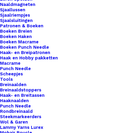
Naaldmagneten
Sjaallussen
Sjaalriempjes
Sjaalsluitingen
Meld me aan
Patronen & Boeken
Boeken Breien
Boeken Haken
Uitverkocht
Boeken Macrame
Boeken Punch Needle
Toevoegen aan verlanglijst
Haak- en Breipatronen
Haak en Hobby pakketten
Macrame
Artikelnummer
56494013_sneakers_voor_amigurumi_
Punch Needle
Scheepjes
Categorie
Haken & Breien
,
Diversen
,
Amigurumi
Tools
Kleur
Breinaalden
Breinaaldstoppers
Haak- en Breitassen
Haaknaalden
Binnen 1-3 werkdagen verzonden
Punch Needle
Veilig betalen
Rondbreinaald
Steekmarkeerders
Unieke en kwaliteitsproducten
Wol & Garen
Lammy Yarns Lurex
Mohair Boucle