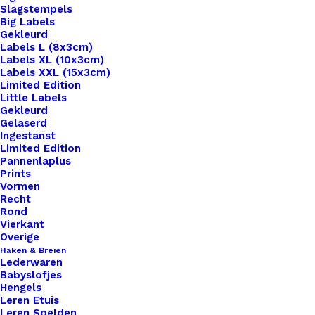
Slagstempels
Big Labels
Gekleurd
Labels L (8x3cm)
Labels XL (10x3cm)
Labels XXL (15x3cm)
Home
Haken & Breien
Limited Edition
Sneakers Voor Amigurumi Poppetjes Zwart
Little Labels
Gekleurd
Gelaserd
Sneakers Voor
Ingestanst
Limited Edition
Amigurumi Poppetjes
Pannenlaplus
Prints
Zwart
Vormen
Recht
Rond
Vierkant
€
4,95
Overige
Haken & Breien
Lederwaren
3,5cm lang 1,5cm breed.
Babyslofjes
Hengels
Ontvang een melding als dit product weer op
Leren Etuis
Leren Spelden
voorraad is