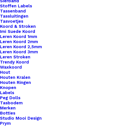
Sierband
Stoffen Labels
Tassenband
Tassluitingen
Tasvoetjes
Koord & Stroken
Imi Suede Koord
Leren Koord 1mm
Leren Koord 2mm
Leren Koord 2,5mm
Leren Koord 3mm
Leren Stroken
Trendy Koord
Waxkoord
Hout
Houten Kralen
Houten Ringen
Knopen
Cahlista Lemon Chiffon (100)
Labels
Peg Dolls
Tasbodem
Oorspronkelijke
Huidige
€
2,35
€
1,50
Merken
prijs
prijs
Botties
was:
is:
Studio Mooi Design
€ 2,35.
€ 1,50.
Prym