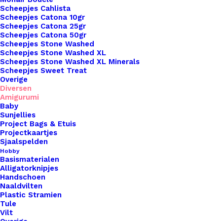
Scheepjes Cahlista
Overzicht
Scheepjes Catona 10gr
Scheepjes Catona 25gr
Scheepjes Catona 50gr
Scheepjes Stone Washed
Scheepjes Stone Washed XL
Scheepjes Stone Washed XL Minerals
Scheepjes Sweet Treat
Overige
Nog meer leuks!
Diversen
Amigurumi
Baby
Sunjellies
Project Bags & Etuis
Projectkaartjes
Sjaalspelden
Hobby
Basismaterialen
Alligatorknipjes
Handschoen
Naaldvilten
Plastic Stramien
Tule
Vilt