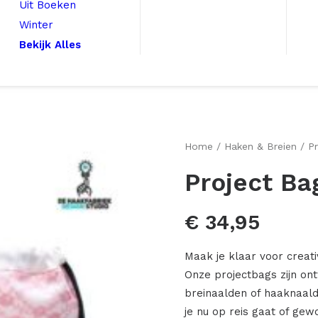
Uit Boeken
Winter
Bekijk Alles
Home
Haken & Breien
P
Project Ba
€
34,95
Maak je klaar voor creat
Onze projectbags zijn o
breinaalden of haaknaalde
je nu op reis gaat of ge