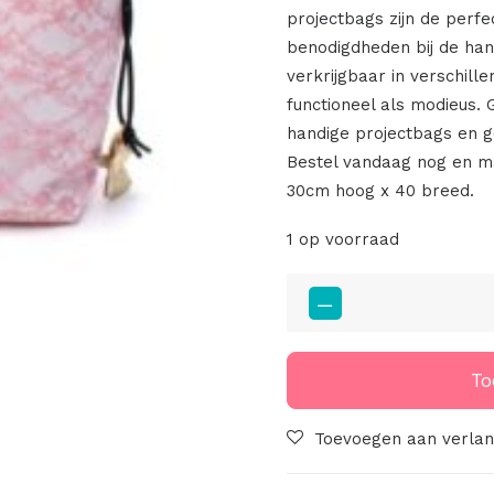
projectbags zijn de perfe
benodigdheden bij de ha
verkrijgbaar in verschille
functioneel als modieus
handige projectbags en g
Bestel vandaag nog en ma
30cm hoog x 40 breed.
1 op voorraad
Project
Bag
002
aantal
To
Toevoegen aan verlang