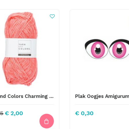
Yarn And Colors Charming 040 Pink Sand
Plak Oogjes Amigurum
Oorspronkelijke
Huidige
5
€
2,00
€
0,30
prijs
prijs
was:
is: