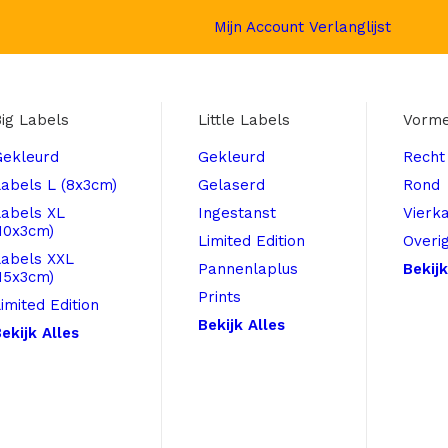
Mijn Account
Verlanglijst
ig Labels
Little Labels
Vorm
Gekleurd
Gekleurd
Recht
abels L (8x3cm)
Gelaserd
Rond
Labels XL
Ingestanst
Vierk
10x3cm)
Limited Edition
Overi
Labels XXL
Pannenlaplus
Bekijk
15x3cm)
Prints
imited Edition
Bekijk Alles
ekijk Alles