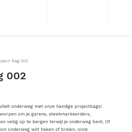
roject Bag 002
g 002
iviteit onderweg met onze handige projectbags!
ntworpen om je garens, steekmarkeerders,
n veilig op te bergen terwijl je onderweg bent. Of
woon onderweg wilt haken of breien, onze