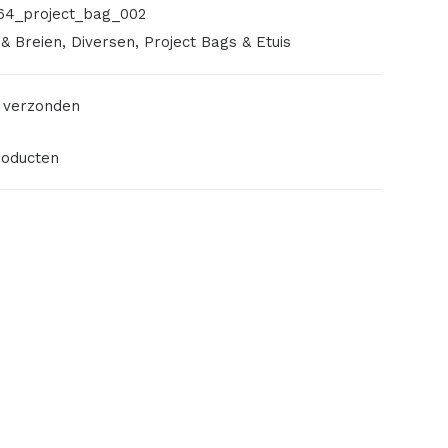
64_project_bag_002
& Breien
,
Diversen
,
Project Bags & Etuis
 verzonden
roducten