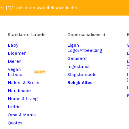
en |
Unieke en kwaliteitsproducten
Standaard Labels
Gepersonaliseerd
B
Baby
Eigen
Logo/Afbeelding
Bloemen
L
Gelaserd
Dieren
Ingestanst
(
Vegan
NIEUW
Labels
Slagstempels
(
Haken & Breien
Bekijk Alles
L
Handmade
B
Home & Living
Liefde
Oma & Mama
Quotes