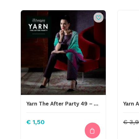
Yarn The After Party 49 – Valyria Shawl
€
1,50
€
3,9