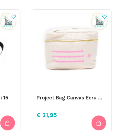
i 15
Project Bag Canvas Ecru Met Roze Klavertje
€
21,95