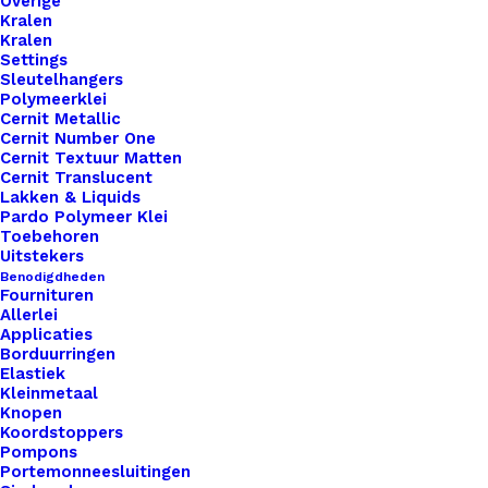
Overige
Kralen
Kralen
Settings
Sleutelhangers
Polymeerklei
Cernit Metallic
Cernit Number One
Cernit Textuur Matten
Cernit Translucent
Lakken & Liquids
Pardo Polymeer Klei
Toebehoren
Uitstekers
Benodigdheden
Fournituren
Allerlei
Applicaties
Borduurringen
Elastiek
Kleinmetaal
Knopen
Exclusieve Etui met opdruk 33
Koordstoppers
Pompons
Portemonneesluitingen