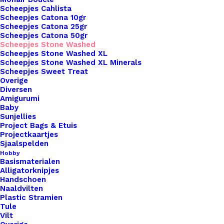
Naalddikte
3 | 3,5
Scheepjes Cahlista
Scheepjes Catona 10gr
Kleur
Geel
Scheepjes Catona 25gr
Scheepjes Catona 50gr
Scheepjes Stone Washed
Binnen 1-3 werkdagen verzonden
Scheepjes Stone Washed XL
Scheepjes Stone Washed XL Minerals
Veilig betalen
Scheepjes Sweet Treat
Unieke en kwaliteitsproducten
Overige
Diversen
Amigurumi
Baby
Overzicht
Sunjellies
Project Bags & Etuis
Projectkaartjes
Sjaalspelden
Hobby
Basismaterialen
Alligatorknipjes
Handschoen
Nog meer leuks!
Naaldvilten
Plastic Stramien
Tule
Vilt