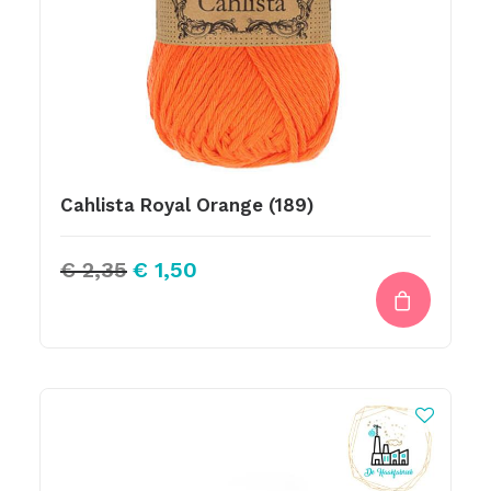
Cahlista Royal Orange (189)
Oorspronkelijke
Huidige
€
2,35
€
1,50
prijs
prijs
was:
is:
€ 2,35.
€ 1,50.