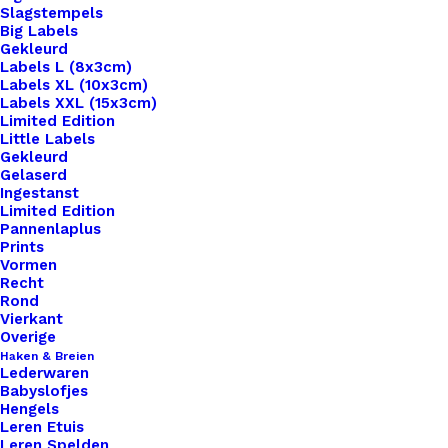
Slagstempels
Big Labels
Gekleurd
Labels L (8x3cm)
Labels XL (10x3cm)
Labels XXL (15x3cm)
Home
Haken & Breien
Limited Edition
Scheepjes-Stonewashed-832 Enstatite
Little Labels
Gekleurd
Gelaserd
Scheepjes-
Ingestanst
Limited Edition
Stonewashed-832
Pannenlaplus
Prints
Enstatite
Vormen
Recht
Rond
Vierkant
€
3,60
Overige
Haken & Breien
Lederwaren
Stone Washed van Scheepjeswol is een heerlijk
Babyslofjes
zacht garen van 78% katoen en 22% acryl.Het
Hengels
Leren Etuis
heeft een stoere look en is verkrijgbaar in
Leren Spelden