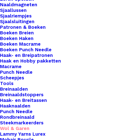
verschillende kleuren. Een bol van 50 gram heeft
Naaldmagneten
een looplengte van ca 130 meter.Het is geschikt
Sjaallussen
Sjaalriempjes
voor zowel breien als haken. De aanbevolen
Sjaalsluitingen
naalddikte is 3 – 3,5mm.
Patronen & Boeken
Boeken Breien
Boeken Haken
Ontvang een melding als dit product weer op
Boeken Macrame
voorraad is
Boeken Punch Needle
Haak- en Breipatronen
Haak en Hobby pakketten
Macrame
Meld me aan
Punch Needle
Scheepjes
Tools
Uitverkocht
Breinaalden
Breinaaldstoppers
Toevoegen aan verlanglijst
Haak- en Breitassen
Haaknaalden
Punch Needle
Rondbreinaald
Artikelnummer
48319674_scheepjesstonewashed832_
Steekmarkeerders
Wol & Garen
Haken & Breien
,
Wol & Garen
,
Scheep
Categorie
Lammy Yarns Lurex
Washed
Mohair Boucle