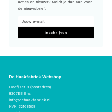
acties en nieuws? Meldt je dan aan voor
de nieuwsbrief.
Inschrijven
De Haakfabriek Webshop
Hoefijzer 8 (postadres)
8307EB Ens
info@dehaakfabriek.nl
KVK: 32168508