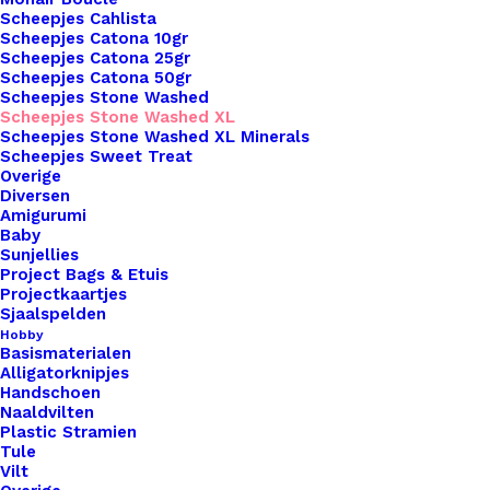
Naalddikte
5
Scheepjes Cahlista
Kleur
Paars
Scheepjes Catona 10gr
Scheepjes Catona 25gr
Scheepjes Catona 50gr
Scheepjes Stone Washed
Binnen 1-3 werkdagen verzonden
Scheepjes Stone Washed XL
Veilig betalen
Scheepjes Stone Washed XL Minerals
Scheepjes Sweet Treat
Unieke en kwaliteitsproducten
Overige
Diversen
Amigurumi
Baby
Overzicht
Sunjellies
Project Bags & Etuis
Projectkaartjes
Sjaalspelden
Hobby
Basismaterialen
Alligatorknipjes
Handschoen
Nog meer leuks!
Naaldvilten
Plastic Stramien
Tule
Vilt