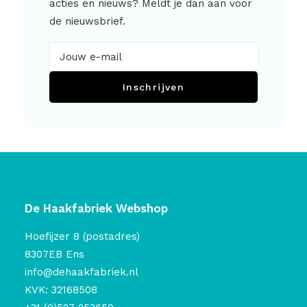
acties en nieuws? Meldt je dan aan voor
de nieuwsbrief.
Inschrijven
De Haakfabriek Webshop
Hoefijzer 8 (postadres)
8307EB Ens
info@dehaakfabriek.nl
KVK: 32168508