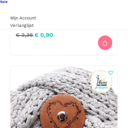
Sale
Cahlista Lilac Mist (399)
Mijn Account
Verlanglijst
Oorspronkelijke
Huidige
€
2,35
€
0,90
prijs
prijs
was:
is:
€ 2,35.
€ 0,90.