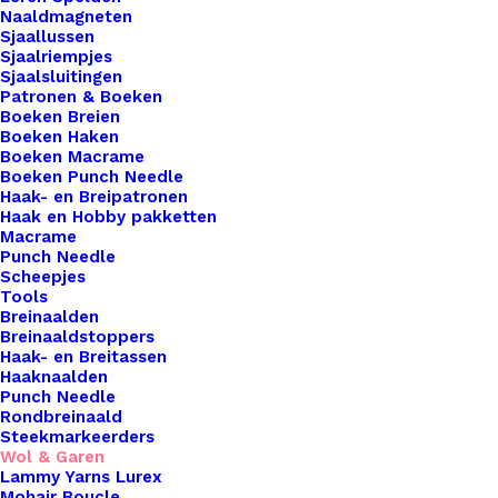
als haken. De aanbevolen naalddikte is 5mm.
Naaldmagneten
Materiaal70% katoen / 30% acrylGewicht50 gram.
Sjaallussen
Sjaalriempjes
Lengteca. 75 meter. Aanbevolen naald5mm.
Sjaalsluitingen
Stekenverhouding 10 x 10cm14 steken x 19
Patronen & Boeken
Boeken Breien
naalden. Machinewas 40 graden.
Boeken Haken
Boeken Macrame
5 op voorraad
Boeken Punch Needle
Haak- en Breipatronen
Haak en Hobby pakketten
Scheepjes
Macrame
Stone
Punch Needle
Washed
Scheepjes
Tools
XL
Toevoegen aan winkelwagen
Breinaalden
-
Breinaaldstoppers
Haak- en Breitassen
858
Toevoegen aan verlanglijst
Haaknaalden
-
Punch Needle
Rondbreinaald
Lilac
Steekmarkeerders
Artikelnummer
45545401_scheepjes_stone_washed_xl
Quartz
Wol & Garen
Categorie
Haken & Breien
,
Wol & Garen
,
Scheep
Lammy Yarns Lurex
aantal
Mohair Boucle