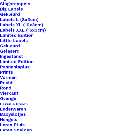
Slagstempels
Big Labels
Gekleurd
Labels L (8x3cm)
Labels XL (10x3cm)
Labels XXL (15x3cm)
Home
Haken & Breien
Limited Edition
Scheepjes Stone Washed XL – 858 – Lilac Quartz
Little Labels
Gekleurd
Gelaserd
Scheepjes Stone
Ingestanst
Limited Edition
Washed XL – 858 –
Pannenlaplus
Prints
Lilac Quartz
Vormen
Recht
Rond
Vierkant
€
3,60
Overige
Haken & Breien
Lederwaren
Stone Washed van Scheepjeswol is een heerlijk
Babyslofjes
zacht garen van 70% katoen en 30% acryl met
Hengels
Leren Etuis
een Jeans look. Het is geschikt voor zowel breien
Leren Spelden