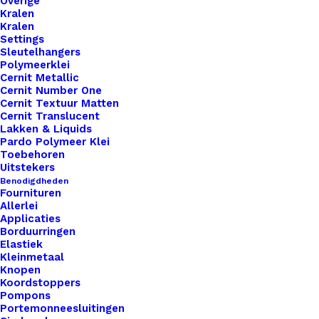
Overige
Kralen
Kralen
Settings
Sleutelhangers
Polymeerklei
Cernit Metallic
Cernit Number One
Cernit Textuur Matten
Cernit Translucent
Lakken & Liquids
Pardo Polymeer Klei
Toebehoren
Uitstekers
Benodigdheden
Fournituren
Allerlei
Applicaties
Borduurringen
Elastiek
Kleinmetaal
Knopen
Scheepjes Catona 10 Gram Kleur 115
Koordstoppers
Pompons
Portemonneesluitingen