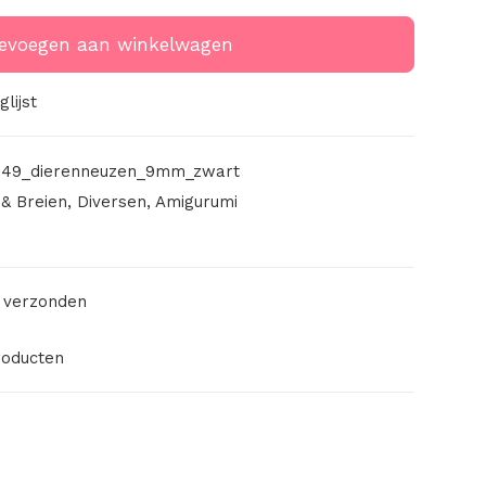
evoegen aan winkelwagen
lijst
949_dierenneuzen_9mm_zwart
& Breien
,
Diversen
,
Amigurumi
 verzonden
roducten