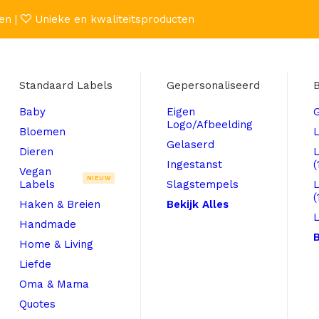
en |
Unieke en kwaliteitsproducten
Standaard Labels
Gepersonaliseerd
B
Baby
Eigen
Logo/Afbeelding
Bloemen
L
Gelaserd
Dieren
Ingestanst
(
Vegan
NIEUW
Labels
Slagstempels
(
Haken & Breien
Bekijk Alles
L
Handmade
B
Home & Living
Liefde
Oma & Mama
Quotes