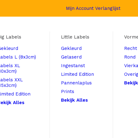
Mijn Account
Verlanglijst
ig Labels
Little Labels
Vorm
Gekleurd
Gekleurd
Recht
abels L (8x3cm)
Gelaserd
Rond
Labels XL
Ingestanst
Vierk
10x3cm)
Limited Edition
Overi
Labels XXL
Pannenlaplus
Bekijk
15x3cm)
Prints
imited Edition
Bekijk Alles
ekijk Alles