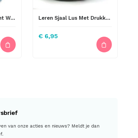
Project Bag Jeans Licht Wol Bol
Leren Sjaal Lus Met Drukknoop 21cm Lila
€
6,95
sbrief
jven van onze acties en nieuws? Meldt je dan
f.