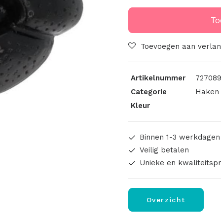
Zwart
aantal
To
Toevoegen aan verlang
Artikelnummer
72708
Categorie
Haken 
Kleur
Binnen 1-3 werkdagen
Veilig betalen
Unieke en kwaliteitsp
Overzicht