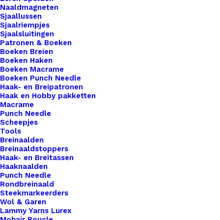
Naaldmagneten
professionele afwerking toe aan al je gehaakte of
Sjaallussen
gebreide creaties. Onze hoogwaardige leren
Sjaalriempjes
Sjaalsluitingen
labels zijn de perfecte keuze om je creativiteit te
Patronen & Boeken
benadrukken en je werk te onderscheiden. Elk
Boeken Breien
label is zorgvuldig vervaardigd met oog voor detail
Boeken Haken
Boeken Macrame
en vakmanschap, en ze zijn eenvoudig te
Boeken Punch Needle
bevestigen aan je projecten voor een blijvende
Haak- en Breipatronen
Haak en Hobby pakketten
indruk. Maak je handgemaakte items nog specialer
Macrame
met onze leren labels van De Haakfabriek. 35mm
Punch Needle
Scheepjes
Tools
Kleur
*
Breinaalden
Breinaaldstoppers
Haak- en Breitassen
Haaknaalden
Punch Needle
Rondbreinaald
Steekmarkeerders
Wol & Garen
Lammy Yarns Lurex
1x
Rond Leren Label Koe
€ 2,50
Mohair Boucle