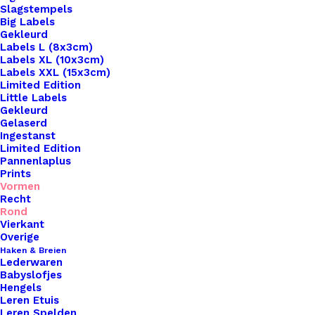
Slagstempels
Big Labels
Gekleurd
Labels L (8x3cm)
Labels XL (10x3cm)
Labels XXL (15x3cm)
Home
Leren Labels
Rond Leren Label Koe
Limited Edition
Little Labels
Rond Leren Label
Gekleurd
Gelaserd
Ingestanst
Koe
Limited Edition
Pannenlaplus
Prints
€
2,50
Vormen
Recht
Rond
Breng een vleugje persoonlijkheid en
Vierkant
vakmanschap aan je handgemaakte creaties met
Overige
Haken & Breien
onze prachtige leren labels van De Haakfabriek!
Lederwaren
Beschikbaar in een verscheidenheid aan vormen,
Babyslofjes
Hengels
waaronder rond, vierkant, sterren, hartjes en
Leren Etuis
meer, voegen onze labels een unieke en
Leren Spelden