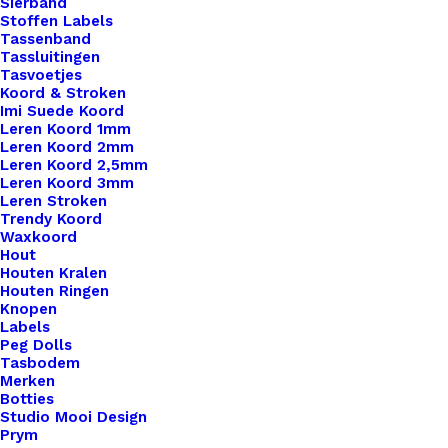
Sierband
Stoffen Labels
Tassenband
Tassluitingen
Tasvoetjes
Koord & Stroken
Imi Suede Koord
Leren Koord 1mm
Leren Koord 2mm
Leren Koord 2,5mm
Leren Koord 3mm
Leren Stroken
Trendy Koord
Waxkoord
Hout
Little Label Handmade
Houten Kralen
Houten Ringen
Knopen
€
1,00
Labels
Peg Dolls
Tasbodem
Merken
Botties
Studio Mooi Design
Prym