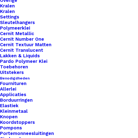
Overige
Kralen
Unieke en kwaliteitsproducten
Kralen
Settings
Sleutelhangers
Polymeerklei
Overzicht
Cernit Metallic
Cernit Number One
Cernit Textuur Matten
Cernit Translucent
Lakken & Liquids
Pardo Polymeer Klei
Toebehoren
Uitstekers
Nog meer leuks!
Benodigdheden
Fournituren
Allerlei
Applicaties
Borduurringen
Elastiek
Kleinmetaal
Knopen
Koordstoppers
Pompons
Portemonneesluitingen