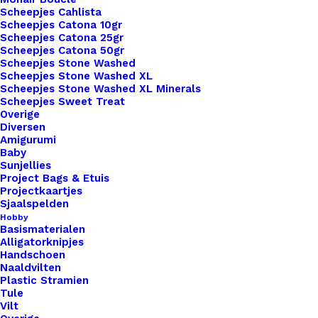
Scheepjes Cahlista
Scheepjes Catona 10gr
Subtotaal
€ 2,50
Scheepjes Catona 25gr
Scheepjes Catona 50gr
Scheepjes Stone Washed
Scheepjes Stone Washed XL
Rond
Scheepjes Stone Washed XL Minerals
Scheepjes Sweet Treat
Leren
Overige
Label
Diversen
Amigurumi
Koe
Toevoegen aan winkelwagen
Baby
aantal
Sunjellies
Project Bags & Etuis
Toevoegen aan verlanglijst
Projectkaartjes
Sjaalspelden
Hobby
Basismaterialen
Artikelnummer
51159637_rond_leren_label_koe
Alligatorknipjes
Categorie
Leren Labels
,
Vormen
,
Rond
Handschoen
Naaldvilten
Plastic Stramien
Tule
Binnen 1-3 werkdagen verzonden
Vilt
Veilig betalen