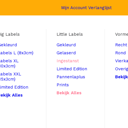
Mijn Account
Verlanglijst
ig Labels
Little Labels
Vorm
Gekleurd
Gekleurd
Recht
abels L (8x3cm)
Gelaserd
Rond
Labels XL
Ingestanst
Vierk
10x3cm)
Limited Edition
Overi
Labels XXL
Pannenlaplus
Bekijk
15x3cm)
Prints
imited Edition
Bekijk Alles
ekijk Alles