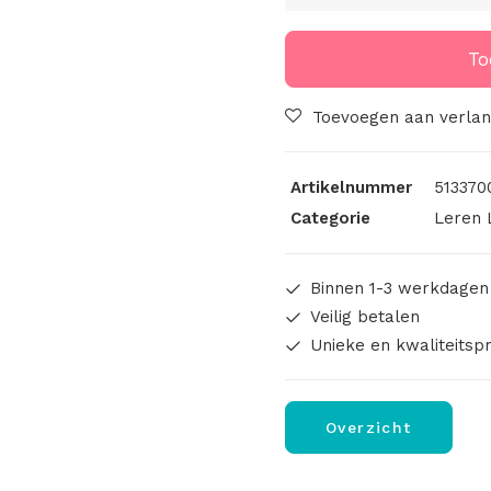
Chef
aantal
To
Toevoegen aan verlang
Artikelnummer
5133700
Categorie
Leren 
Binnen 1-3 werkdagen
Veilig betalen
Unieke en kwaliteitsp
Overzicht