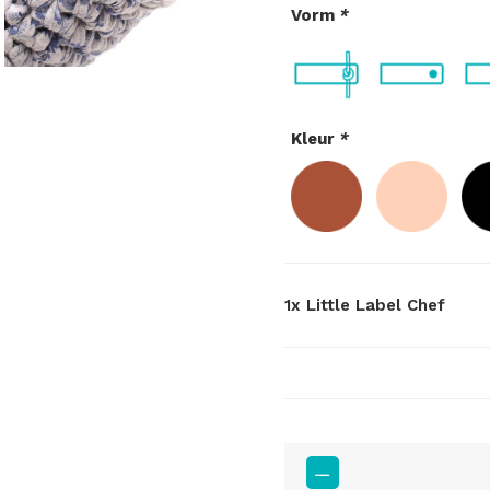
Vorm
*
Kleur
*
1x
Little Label Chef
Little
Label