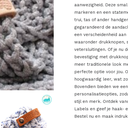
aanwezigheid. Deze small
markeren en een statemen
trui, tas of ander handge
gegarandeerd de aandach
een verscheidenheid aan b
waaronder drukknopen, sc
vetersluitingen. Of je nu
bevestiging met drukknop
meer traditionele look me
perfecte optie voor jou. 
hoogwaardig leer, wat zo
Bovendien bieden we een 
personalisatieopties, zo
stijl en merk. Ontdek va
Labels en geef je haak- e
Bestel nu en maak indruk