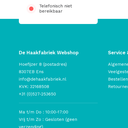
Telefonisch niet
bereikbaar
De Haakfabriek Webshop
Service 
Hoefijzer 8 (postadres)
Algemen
8307EB Ens
Veelgest
info@dehaakfabriek.nl
Bestellen
KVK: 32168508
Retourner
+31 (0)527-253650
Ma t/m Do : 10:00-17:00
Vrij t/m Zo : Gesloten (geen
verzending)