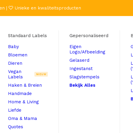
en |
Unieke en kwaliteitsproducten
Standaard Labels
Gepersonaliseerd
B
Baby
Eigen
Logo/Afbeelding
Bloemen
L
Gelaserd
Dieren
Ingestanst
(
Vegan
NIEUW
Labels
Slagstempels
(
Haken & Breien
Bekijk Alles
L
Handmade
B
Home & Living
Liefde
Oma & Mama
Quotes