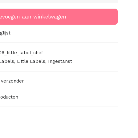
evoegen aan winkelwagen
lijst
6_little_label_chef
Labels
,
Little Labels
,
Ingestanst
 verzonden
roducten