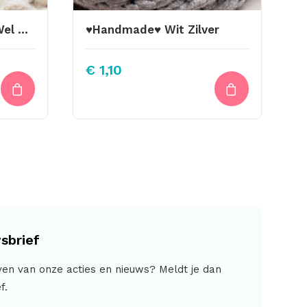
Leren Label Weet Je Wel Hoe Leuk Je Bent
♥Handmade♥ Wit Zilver
€
1,10
sbrief
jven van onze acties en nieuws? Meldt je dan
f.