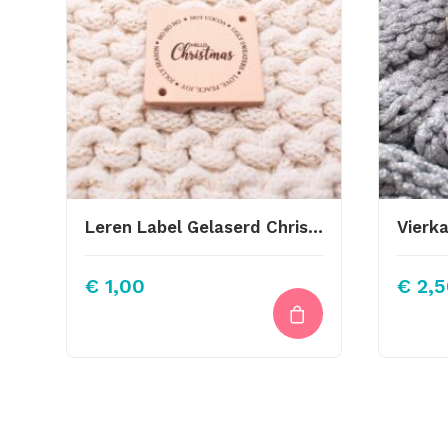
Leren Label Gelaserd Christmas Rond
€
1,00
€
2,5