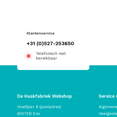
Klantenservice
+31 (0)527-253650
Telefonisch niet
bereikbaar
De Haakfabriek Webshop
Service 
Hoefijzer 8 (postadres)
Algemen
8307EB Ens
Veelgest