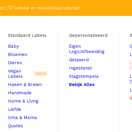
en |
Unieke en kwaliteitsproducten
Standaard Labels
Gepersonaliseerd
B
Baby
Eigen
Logo/Afbeelding
Bloemen
L
Gelaserd
Dieren
Ingestanst
(
Vegan
NIEUW
Labels
Slagstempels
(
Haken & Breien
Bekijk Alles
L
Handmade
B
Home & Living
Liefde
Oma & Mama
Quotes