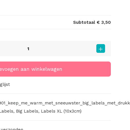
Subtotaal
€ 3,50
evoegen aan winkelwagen
lijst
901_keep_me_warm_met_sneeuwster_big_labels_met_druk
Labels
,
Big Labels
,
Labels XL (10x3cm)
 verzonden