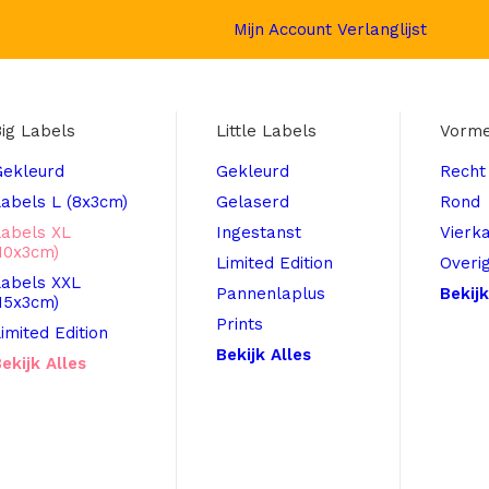
Mijn Account
Verlanglijst
ig Labels
Little Labels
Vorm
Gekleurd
Gekleurd
Recht
abels L (8x3cm)
Gelaserd
Rond
Labels XL
Ingestanst
Vierk
10x3cm)
Limited Edition
Overi
Labels XXL
Pannenlaplus
Bekijk
15x3cm)
Prints
imited Edition
Bekijk Alles
ekijk Alles