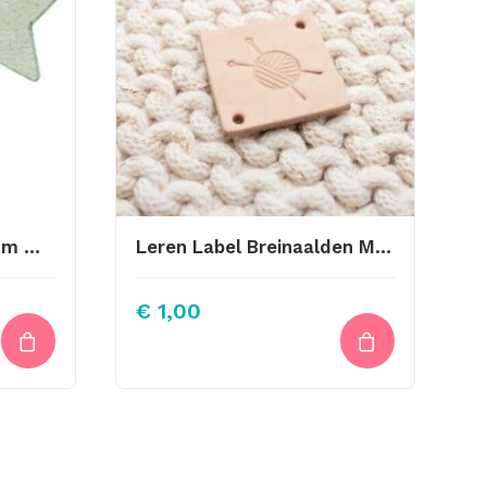
Leren Ster Labels 25mm Meadow Green
Leren Label Breinaalden Met Bol Wol
€
1,00