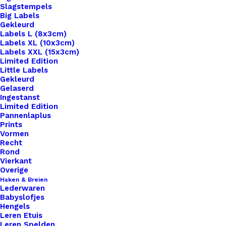
Slagstempels
Big Labels
Gekleurd
Labels L (8x3cm)
Labels XL (10x3cm)
Labels XXL (15x3cm)
Home
Haken & Breien
Punch Needle Patroon Varken
Limited Edition
Little Labels
Punch Needle
Gekleurd
Gelaserd
Ingestanst
Patroon Varken
Limited Edition
Pannenlaplus
Prints
€
2,00
Vormen
Recht
Rond
Duik in de wereld van punch needle met onze
Vierkant
direct te downloaden patronen! Met punch needle
Overige
Haken & Breien
kunnen creatieve geesten prachtige, textuurrijke
Lederwaren
ontwerpen maken, en onze patronen maken dit
Babyslofjes
Hengels
proces nog eenvoudiger. Of je nu een beginner
Leren Etuis
bent of een ervaren punch needle kunstenaar,
Leren Spelden