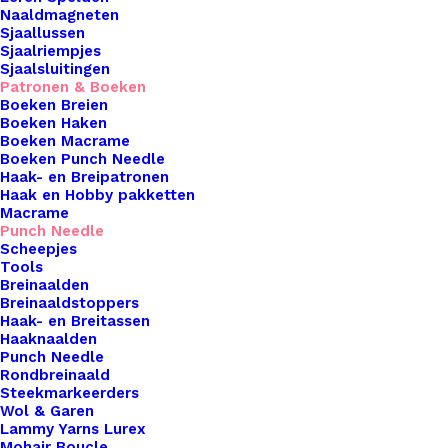
Naaldmagneten
onze patronen bieden een scala aan inspirerende
Sjaallussen
ontwerpen om aan de slag te gaan. Van speelse
Sjaalriempjes
Sjaalsluitingen
geometrische patronen tot charmante
Patronen & Boeken
landschappen en schattige dieren, er is voor elk
Boeken Breien
wat wils. Met onze directe downloads kun je direct
Boeken Haken
Boeken Macrame
beginnen met het maken van je volgende punch
Boeken Punch Needle
needle meesterwerk, zonder te hoeven wachten
Haak- en Breipatronen
Haak en Hobby pakketten
op de post. Dompel jezelf onder in de wereld van
Macrame
creativiteit en ontdek de eindeloze mogelijkheden
Punch Needle
Scheepjes
van punch needle met onze patronen. Kies
Tools
vandaag nog je favoriete ontwerp en laat je
Breinaalden
Breinaaldstoppers
creativiteit de vrije loop.
Haak- en Breitassen
Haaknaalden
Punch
Punch Needle
Needle
Rondbreinaald
Steekmarkeerders
Patroon
Wol & Garen
Varken
Lammy Yarns Lurex
Toevoegen aan winkelwagen
Mohair Boucle