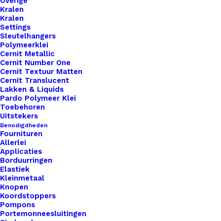
Overige
Kralen
Nog meer leuks!
Kralen
Settings
Sleutelhangers
Polymeerklei
Cernit Metallic
Cernit Number One
Cernit Textuur Matten
Cernit Translucent
Lakken & Liquids
Pardo Polymeer Klei
Toebehoren
Uitstekers
Benodigdheden
Fournituren
Allerlei
Applicaties
Borduurringen
Elastiek
Kleinmetaal
Knopen
Koordstoppers
Pompons
Portemonneesluitingen