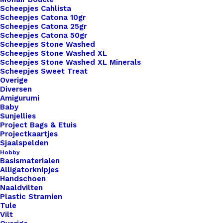
aantal
Scheepjes Cahlista
Scheepjes Catona 10gr
Toevoegen aan verlanglijst
Scheepjes Catona 25gr
Scheepjes Catona 50gr
Scheepjes Stone Washed
Artikelnummer
59871873_punch_needle_patroon_va
Scheepjes Stone Washed XL
Scheepjes Stone Washed XL Minerals
Haken & Breien
,
Patronen & Boeken
,
Categorie
Scheepjes Sweet Treat
Punch Needle
Overige
Diversen
Amigurumi
Binnen 1-3 werkdagen verzonden
Baby
Sunjellies
Veilig betalen
Project Bags & Etuis
Unieke en kwaliteitsproducten
Projectkaartjes
Sjaalspelden
Hobby
Basismaterialen
Overzicht
Alligatorknipjes
Handschoen
Naaldvilten
Plastic Stramien
Tule
Vilt