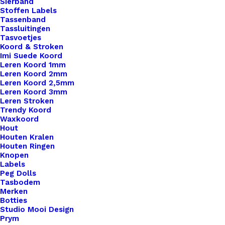
Sierband
Stoffen Labels
Tassenband
Scheepjes-Stonewashed-XL-872 Enstatite
Tassluitingen
Tasvoetjes
Koord & Stroken
€
3,60
Imi Suede Koord
Leren Koord 1mm
Leren Koord 2mm
Leren Koord 2,5mm
Leren Koord 3mm
Leren Stroken
Trendy Koord
Waxkoord
Hout
Houten Kralen
Houten Ringen
Knopen
Labels
Peg Dolls
Tasbodem
Merken
Botties
Studio Mooi Design
Prym