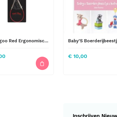
Chiaogoo Red Ergonomische Rondbreinaalden 23cm 3.50mm
00
€
10,00
Inschrijven Nieuw