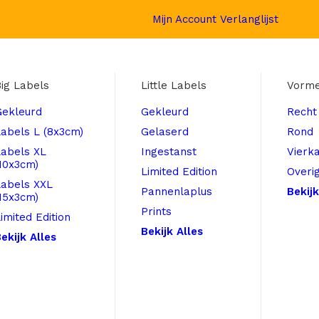
Mijn Account
Verlanglijst
ig Labels
Little Labels
Vorm
Gekleurd
Gekleurd
Recht
abels L (8x3cm)
Gelaserd
Rond
Labels XL
Ingestanst
Vierk
10x3cm)
Limited Edition
Overi
Labels XXL
Pannenlaplus
Bekijk
15x3cm)
Prints
imited Edition
Bekijk Alles
ekijk Alles