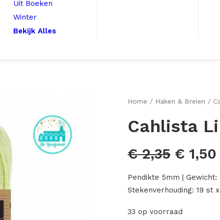
Uit Boeken
Winter
Bekijk Alles
Home
Haken & Breien
Ca
Cahlista L
Oorspr
€
2,35
€
1,50
prijs
Pendikte 5mm | Gewicht: 
was:
Stekenverhouding: 19 st x
€ 2,35
33 op voorraad