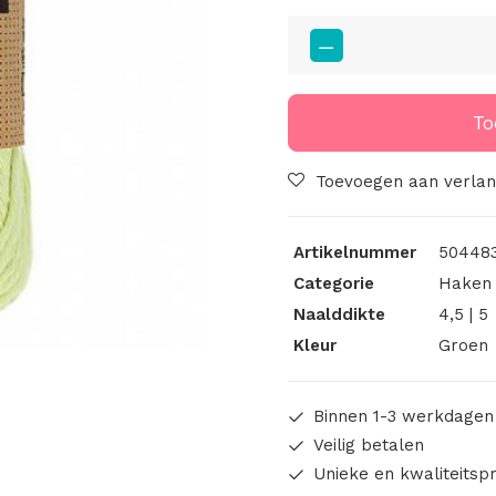
Cahlista
Lime
Juice
(392)
To
aantal
Toevoegen aan verlang
Artikelnummer
504483
Categorie
Haken 
Naalddikte
4,5 | 5
Kleur
Groen
Binnen 1-3 werkdagen
Veilig betalen
Unieke en kwaliteitsp