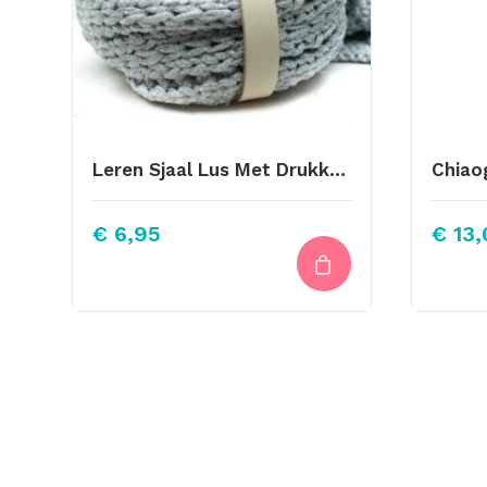
Leren Sjaal Lus Met Drukknoop 21cm Ecru
€
6,95
€
13,