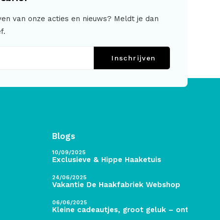
jven van onze acties en nieuws? Meldt je dan
f.
Inschrijven
Blogs
10/09/2025
Exclusieve & Hippe Haaketuis
24/06/2025
Vakantie De Haakfabriek Webshop
06/06/2025
Kleine cadeautjes, groot geluk – ontdek de 