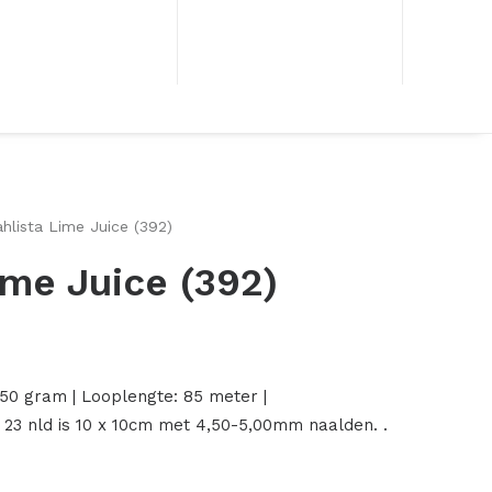
hlista Lime Juice (392)
ime Juice (392)
onkelijke
Huidige
prijs
50 gram | Looplengte: 85 meter |
is:
 23 nld is 10 x 10cm met 4,50-5,00mm naalden. .
.
€ 1,50.