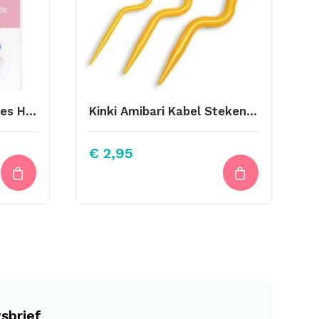
Baby’S Boerderijbeestjes Haken
Kinki Amibari Kabel Stekenhouders
€
2,95
sbrief