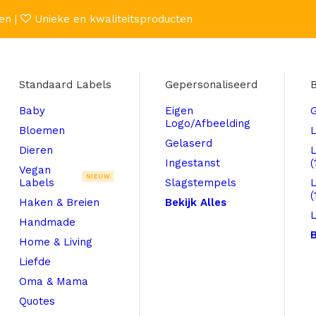
en |
Unieke en kwaliteitsproducten
Standaard Labels
Gepersonaliseerd
B
Baby
Eigen
Logo/Afbeelding
Bloemen
L
Gelaserd
Dieren
Ingestanst
(
Vegan
NIEUW
Labels
Slagstempels
(
Haken & Breien
Bekijk Alles
L
Handmade
B
Home & Living
Liefde
Oma & Mama
Quotes