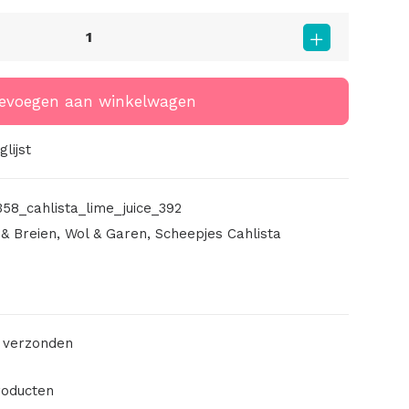
evoegen aan winkelwagen
lijst
58_cahlista_lime_juice_392
& Breien
,
Wol & Garen
,
Scheepjes Cahlista
 verzonden
roducten