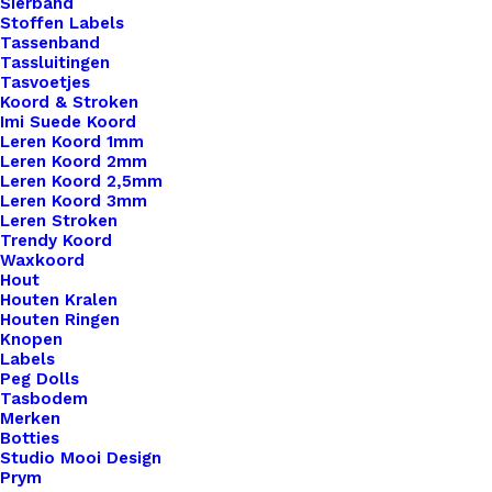
Sierband
Stoffen Labels
Tassenband
Tassluitingen
Tasvoetjes
Koord & Stroken
Imi Suede Koord
Leren Koord 1mm
Leren Koord 2mm
Leren Koord 2,5mm
Koelkast Magneet Blikje Sardines
Leren Koord 3mm
Leren Stroken
Trendy Koord
€
5,95
Waxkoord
Hout
Houten Kralen
Houten Ringen
Knopen
Labels
Peg Dolls
Tasbodem
Merken
Botties
Studio Mooi Design
Prym