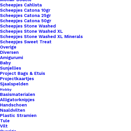
Scheepjes Cahlista
Nog meer leuks!
Scheepjes Catona 10gr
Scheepjes Catona 25gr
Scheepjes Catona 50gr
Scheepjes Stone Washed
Scheepjes Stone Washed XL
Scheepjes Stone Washed XL Minerals
Scheepjes Sweet Treat
Overige
Diversen
Amigurumi
Baby
Sunjellies
Project Bags & Etuis
Projectkaartjes
Sjaalspelden
Hobby
Basismaterialen
Alligatorknipjes
Handschoen
Naaldvilten
Plastic Stramien
Tule
Vilt