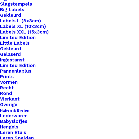
Slagstempels
Big Labels
Gekleurd
Labels L (8x3cm)
Labels XL (10x3cm)
Labels XXL (15x3cm)
Home
Benodigdheden
Pompon 20mm Wit
Limited Edition
Little Labels
Pompon 20mm Wit
Gekleurd
Gelaserd
Ingestanst
Limited Edition
€
0,25
Pannenlaplus
Prints
Vormen
28 op voorraad
Recht
Rond
Pompon
Vierkant
20mm
Overige
Haken & Breien
Wit
Lederwaren
aantal
Babyslofjes
Toevoegen aan winkelwagen
Hengels
Leren Etuis
Leren Spelden