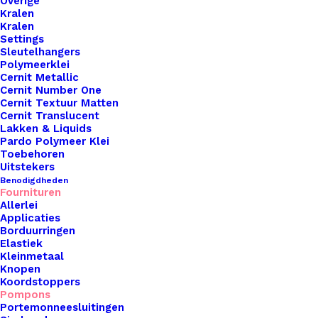
Overige
Kralen
Kralen
Botties Kids Xxs Maat 24-25
Settings
Sleutelhangers
Polymeerklei
€
14,99
Cernit Metallic
Cernit Number One
Cernit Textuur Matten
Cernit Translucent
Lakken & Liquids
Pardo Polymeer Klei
Toebehoren
Uitstekers
Benodigdheden
Fournituren
Allerlei
Applicaties
Borduurringen
Elastiek
Kleinmetaal
Knopen
Koordstoppers
Pompons
Portemonneesluitingen