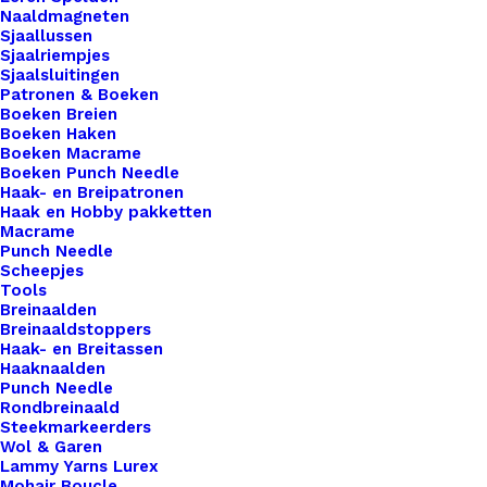
Toevoegen aan verlanglijst
Naaldmagneten
Sjaallussen
Sjaalriempjes
Artikelnummer
58256402_pompon_20mm_wit
Sjaalsluitingen
Patronen & Boeken
Benodigdheden
,
Fournituren
,
Categorie
Boeken Breien
Pompons
Boeken Haken
Kleur
Boeken Macrame
Boeken Punch Needle
Haak- en Breipatronen
Haak en Hobby pakketten
Binnen 1-3 werkdagen verzonden
Macrame
Veilig betalen
Punch Needle
Scheepjes
Unieke en kwaliteitsproducten
Tools
Breinaalden
Breinaaldstoppers
Haak- en Breitassen
Overzicht
Haaknaalden
Punch Needle
Rondbreinaald
Steekmarkeerders
Wol & Garen
Lammy Yarns Lurex
Mohair Boucle