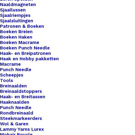
Naaldmagneten
Onze producten worden met zorg en precisie
Sjaallussen
vervaardigd met behulp van moderne 3D-print
Sjaalriempjes
Sjaalsluitingen
technologie. Dit stelt ons in staat om unieke
Patronen & Boeken
ontwerpen te creëren met oog voor detail,
Boeken Breien
Boeken Haken
kwaliteit en functionaliteit. Elk item wordt laag
Boeken Macrame
voor laag opgebouwd, wat zorgt voor een
Boeken Punch Needle
Haak- en Breipatronen
bijzonder en eigentijds karakter dat je niet snel
Haak en Hobby pakketten
ergens anders vindt.
Macrame
Punch Needle
Daarnaast kiezen we bewust voor duurzaamheid.
Scheepjes
Tools
Onze producten worden gemaakt van een
Breinaalden
kunststof op basis van plantaardige grondstoffen
Breinaaldstoppers
Haak- en Breitassen
(PLA). Dit materiaal is afkomstig van hernieuwbare
Haaknaalden
bronnen zoals maïs of suikerriet en is daarmee
Punch Needle
Rondbreinaald
een milieubewuster alternatief voor traditionele
Steekmarkeerders
kunststoffen.
Wol & Garen
Lammy Yarns Lurex
Mohair Boucle