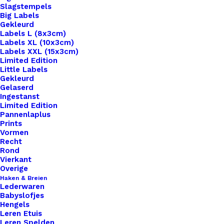
Slagstempels
Big Labels
Gekleurd
Labels L (8x3cm)
Labels XL (10x3cm)
Labels XXL (15x3cm)
Limited Edition
Little Labels
Gekleurd
Gelaserd
Ingestanst
Limited Edition
Pannenlaplus
Prints
Home
Benodigdheden
Merken
Vormen
Koelkast Magneet Retro 019
Recht
Rond
Koelkast Magneet
Vierkant
Overige
Retro 019
Haken & Breien
Lederwaren
Babyslofjes
Hengels
€
5,95
Leren Etuis
Leren Spelden