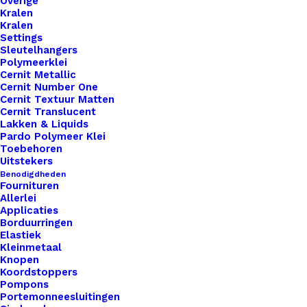
Overige
Unieke en kwaliteitsproducten
Kralen
Kralen
Settings
Sleutelhangers
Overzicht
Polymeerklei
Cernit Metallic
Cernit Number One
Cernit Textuur Matten
Cernit Translucent
Lakken & Liquids
Pardo Polymeer Klei
Toebehoren
Nog meer leuks!
Uitstekers
Benodigdheden
Fournituren
Allerlei
Applicaties
Borduurringen
Elastiek
Kleinmetaal
Knopen
Koordstoppers
Pompons
Portemonneesluitingen