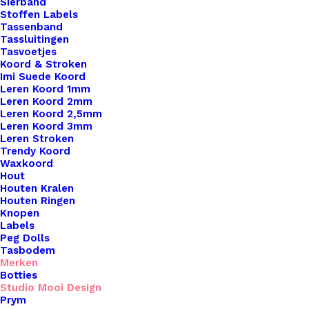
Sierband
Stoffen Labels
Tassenband
Tassluitingen
Tasvoetjes
Koord & Stroken
Imi Suede Koord
Leren Koord 1mm
Leren Koord 2mm
Leren Koord 2,5mm
Leren Koord 3mm
Leren Stroken
Trendy Koord
Waxkoord
Vaasje met houder 1
Hout
Houten Kralen
Houten Ringen
€
8,95
Knopen
Labels
Peg Dolls
Tasbodem
Merken
Botties
Studio Mooi Design
Prym