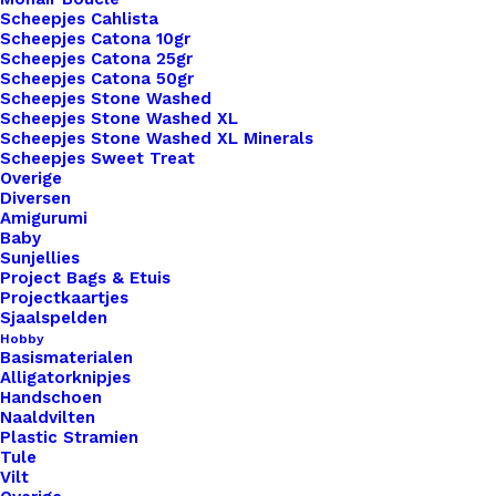
Zo combineer je met onze 3D-geprinte producten
Scheepjes Cahlista
innovatie, stijl én een verantwoorde keuze.
Scheepjes Catona 10gr
Scheepjes Catona 25gr
1 op voorraad
Scheepjes Catona 50gr
Scheepjes Stone Washed
Scheepjes Stone Washed XL
Koelkast
Scheepjes Stone Washed XL Minerals
Magneet
Scheepjes Sweet Treat
Overige
Retro
Diversen
019
Amigurumi
Toevoegen aan winkelwagen
Baby
aantal
Sunjellies
Project Bags & Etuis
Toevoegen aan verlanglijst
Projectkaartjes
Sjaalspelden
Hobby
Artikelnummer
Koelkast_Magneet_Retro_019
Basismaterialen
Alligatorknipjes
Categorie
Merken
,
Studio Mooi Design
Handschoen
Naaldvilten
Plastic Stramien
Binnen 1-3 werkdagen verzonden
Tule
Vilt
Veilig betalen