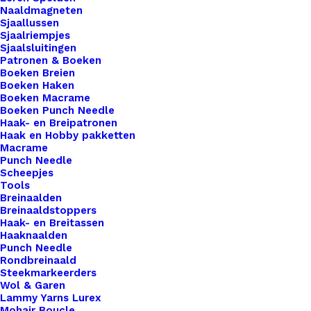
Naaldmagneten
Onze producten worden met zorg en precisie
Sjaallussen
vervaardigd met behulp van moderne 3D-print
Sjaalriempjes
Sjaalsluitingen
technologie. Dit stelt ons in staat om unieke
Patronen & Boeken
ontwerpen te creëren met oog voor detail,
Boeken Breien
Boeken Haken
kwaliteit en functionaliteit. Elk item wordt laag
Boeken Macrame
voor laag opgebouwd, wat zorgt voor een
Boeken Punch Needle
Haak- en Breipatronen
bijzonder en eigentijds karakter dat je niet snel
Haak en Hobby pakketten
ergens anders vindt.
Macrame
Punch Needle
Daarnaast kiezen we bewust voor duurzaamheid.
Scheepjes
Tools
Onze producten worden gemaakt van een
Breinaalden
kunststof op basis van plantaardige grondstoffen
Breinaaldstoppers
Haak- en Breitassen
(PLA). Dit materiaal is afkomstig van hernieuwbare
Haaknaalden
bronnen zoals maïs of suikerriet en is daarmee
Punch Needle
Rondbreinaald
een milieubewuster alternatief voor traditionele
Steekmarkeerders
kunststoffen.
Wol & Garen
Lammy Yarns Lurex
Mohair Boucle