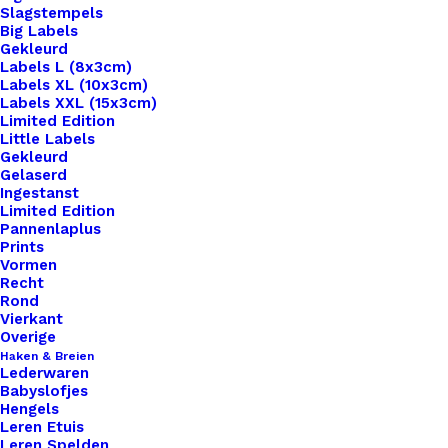
Slagstempels
Big Labels
Gekleurd
Labels L (8x3cm)
Labels XL (10x3cm)
Labels XXL (15x3cm)
Limited Edition
Little Labels
Gekleurd
Gelaserd
Ingestanst
Limited Edition
Pannenlaplus
Prints
Home
Benodigdheden
Merken
Vormen
Koelkast Magneet Cupcake
Recht
Rond
Koelkast Magneet
Vierkant
Overige
Cupcake
Haken & Breien
Lederwaren
Babyslofjes
Hengels
€
5,95
Leren Etuis
Leren Spelden