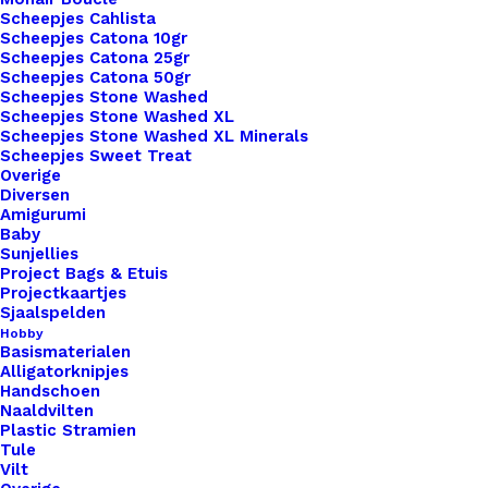
Zo combineer je met onze 3D-geprinte producten
Scheepjes Cahlista
innovatie, stijl én een verantwoorde keuze.
Scheepjes Catona 10gr
Scheepjes Catona 25gr
1 op voorraad
Scheepjes Catona 50gr
Scheepjes Stone Washed
Scheepjes Stone Washed XL
Koelkast
Scheepjes Stone Washed XL Minerals
Magneet
Scheepjes Sweet Treat
Overige
Cupcake
Diversen
aantal
Amigurumi
Toevoegen aan winkelwagen
Baby
Sunjellies
Project Bags & Etuis
Toevoegen aan verlanglijst
Projectkaartjes
Sjaalspelden
Hobby
Artikelnummer
Koelkast_Magneet_Cupcake
Basismaterialen
Alligatorknipjes
Categorie
Merken
,
Studio Mooi Design
Handschoen
Naaldvilten
Plastic Stramien
Binnen 1-3 werkdagen verzonden
Tule
Vilt
Veilig betalen