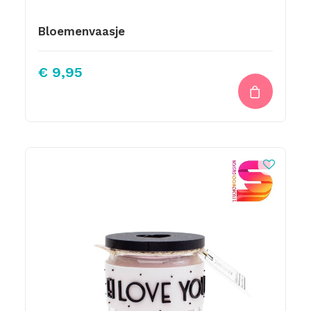
Bloemenvaasje
€
9,95