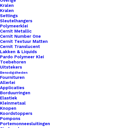
Overige
Unieke en kwaliteitsproducten
Kralen
Kralen
Settings
Sleutelhangers
Overzicht
Polymeerklei
Cernit Metallic
Cernit Number One
Cernit Textuur Matten
Cernit Translucent
Lakken & Liquids
Pardo Polymeer Klei
Toebehoren
Nog meer leuks!
Uitstekers
Benodigdheden
Fournituren
Allerlei
Applicaties
Borduurringen
Elastiek
Kleinmetaal
Knopen
Koordstoppers
Pompons
Portemonneesluitingen