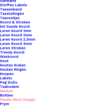
Sierband
Stoffen Labels
Tassenband
Tassluitingen
Tasvoetjes
Koord & Stroken
Imi Suede Koord
Leren Koord 1mm
Leren Koord 2mm
Leren Koord 2,5mm
Leren Koord 3mm
Leren Stroken
Trendy Koord
Waxkoord
Kaarsje groen met Ei Love You
Hout
Houten Kralen
Houten Ringen
€
4,95
Knopen
Labels
Peg Dolls
Tasbodem
Merken
Botties
Studio Mooi Design
Prym