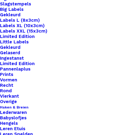
Slagstempels
Big Labels
Gekleurd
Labels L (8x3cm)
Labels XL (10x3cm)
Labels XXL (15x3cm)
Home
Benodigdheden
Pompon 20mm Roze
Limited Edition
Little Labels
Pompon 20mm Roze
Gekleurd
Gelaserd
Ingestanst
Limited Edition
€
0,25
Pannenlaplus
Prints
Vormen
5 op voorraad
Recht
Rond
Pompon
Vierkant
20mm
Overige
Haken & Breien
Roze
Lederwaren
aantal
Babyslofjes
Toevoegen aan winkelwagen
Hengels
Leren Etuis
Leren Spelden