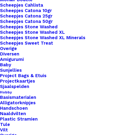
Scheepjes Cahlista
Nog meer leuks!
Scheepjes Catona 10gr
Scheepjes Catona 25gr
Scheepjes Catona 50gr
Scheepjes Stone Washed
Scheepjes Stone Washed XL
Scheepjes Stone Washed XL Minerals
Scheepjes Sweet Treat
Overige
Diversen
Amigurumi
Baby
Sunjellies
Project Bags & Etuis
Projectkaartjes
Sjaalspelden
Hobby
Basismaterialen
Alligatorknipjes
Handschoen
Naaldvilten
Plastic Stramien
Tule
Vilt