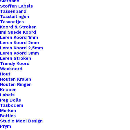
Sierband
Stoffen Labels
Tassenband
Tassluitingen
Tasvoetjes
Koord & Stroken
Imi Suede Koord
Leren Koord 1mm
Leren Koord 2mm
Leren Koord 2,5mm
Koord Stoppers Fuchsia
Leren Koord 3mm
Leren Stroken
Trendy Koord
€
0,40
Waxkoord
Hout
Houten Kralen
Houten Ringen
Knopen
Labels
Peg Dolls
Tasbodem
Merken
Botties
Studio Mooi Design
Prym