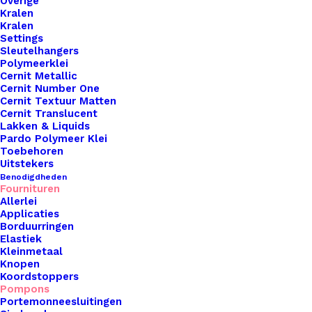
Overige
Kralen
Kralen
Metalen Frame Wolk 32cm 3mm
Settings
Sleutelhangers
Polymeerklei
€
6,95
Cernit Metallic
Cernit Number One
Cernit Textuur Matten
Cernit Translucent
Lakken & Liquids
Pardo Polymeer Klei
Toebehoren
Uitstekers
Benodigdheden
Fournituren
Allerlei
Applicaties
Borduurringen
Elastiek
Kleinmetaal
Knopen
Koordstoppers
Pompons
Portemonneesluitingen