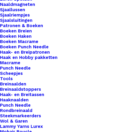
Toevoegen aan verlanglijst
Naaldmagneten
Sjaallussen
Sjaalriempjes
Artikelnummer
58256354_pompon_20mm_roze
Sjaalsluitingen
Patronen & Boeken
Benodigdheden
,
Fournituren
,
Categorie
Boeken Breien
Pompons
Boeken Haken
Kleur
Boeken Macrame
Boeken Punch Needle
Haak- en Breipatronen
Haak en Hobby pakketten
Binnen 1-3 werkdagen verzonden
Macrame
Veilig betalen
Punch Needle
Scheepjes
Unieke en kwaliteitsproducten
Tools
Breinaalden
Breinaaldstoppers
Haak- en Breitassen
Overzicht
Haaknaalden
Punch Needle
Rondbreinaald
Steekmarkeerders
Wol & Garen
Lammy Yarns Lurex
Mohair Boucle